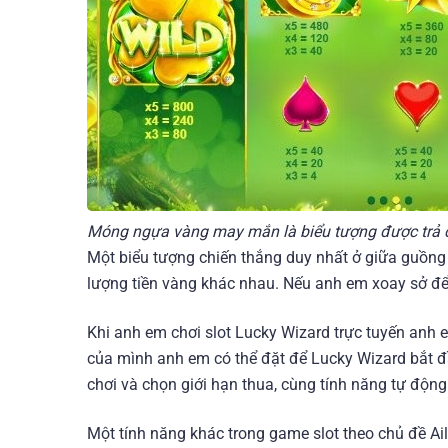
Móng ngựa vàng may mắn là biểu tượng được trả 
Một biểu tượng chiến thắng duy nhất ở giữa guồn
lượng tiền vàng khác nhau. Nếu anh em xoay sở để 
Khi anh em chơi slot Lucky Wizard trực tuyến anh 
của mình anh em có thể đặt để Lucky Wizard bắt 
chơi và chọn giới hạn thua, cùng tính năng tự động
Một tính năng khác trong game slot theo chủ đề A