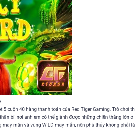
n
ot 5 cuộn 40 hàng thanh toán của Red Tiger Gaming. Trò chơi t
hần bí, nơi anh em có thể giành được những chiến thắng lớn ở 
ởng may mắn và vùng WILD may mắn, nên phù thủy không phải l