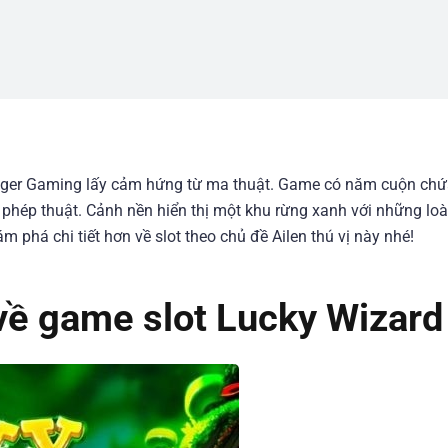
 Tiger Gaming lấy cảm hứng từ ma thuật. Game có năm cuộn ch
phép thuật. Cảnh nền hiển thị một khu rừng xanh với những loà
m phá chi tiết hơn về slot theo chủ đề Ailen thú vị này nhé!
 về game slot Lucky Wizard