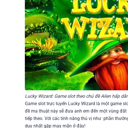
Lucky Wizard: Game slot theo chủ đề Ailen hấp dẫ
Game slot trực tuyến Lucky Wizard là một game sl
đề ma thuật này sẽ đưa anh em đến một vùng đất t
tiếp theo. Với các tính năng thú vị như phần thư
duy nhất gặp may mắn ở đây!