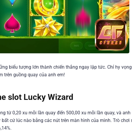
ng biểu tượng lớn thành chiến thắng ngay lập tức. Chỉ hy vọng
m trên guồng quay của anh em!
e slot Lucky Wizard
ng từ 0,20 xu mỗi lần quay đến 500,00 xu mỗi lần quay, và anh
bất cứ lúc nào bằng các nút trên màn hình của mình. Trò chơi s
96,14%.