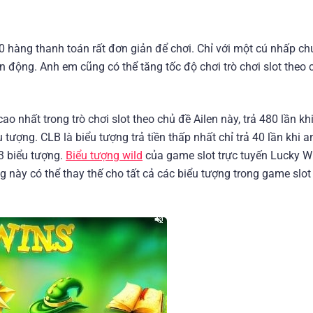
 hàng thanh toán rất đơn giản để chơi. Chỉ với một cú nhấp ch
 động. Anh em cũng có thể tăng tốc độ chơi trò chơi slot theo 
 nhất trong trò chơi slot theo chủ đề Ailen này, trả 480 lần k
tượng. CLB là biểu tượng trả tiền thấp nhất chỉ trả 40 lần khi 
3 biểu tượng.
Biểu tượng wild
của game slot trực tuyến Lucky W
g này có thể thay thế cho tất cả các biểu tượng trong game slot