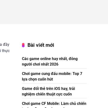
Bài viết mới
ứa đầy
i thực
Các game online hay nhất, đông
người chơi nhất 2026
Chơi game cung đấu mobile: Top 7
lựa chọn cuốn hút
Game đổi thẻ trên iOS hay, trải
nghiệm chiến thuật cực cuốn
Chơi game CF Mobile: Làm chủ chiến