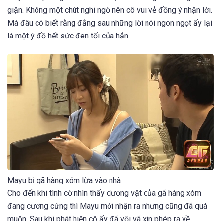
giận. Không một chút nghi ngờ nên cô vui vẻ đồng ý nhận lời.
Mà đâu có biết rằng đằng sau những lời nói ngon ngọt ấy lại
là một ý đồ hết sức đen tối của hắn.
Mayu bị gã hàng xóm lừa vào nhà
Cho đến khi tình cờ nhìn thấy dương vật của gã hàng xóm
đang cương cứng thì Mayu mới nhận ra nhưng cũng đã quá
muộn. Sau khi phát hiện cô ấy đã vội vã xin phép ra về.