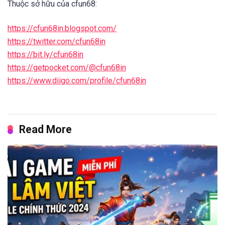
Thuộc sở hữu của cfun68:
https://cfun68in.blogspot.com/
https://twitter.com/cfun68in
https://bit.ly/cfun68in
https://getpocket.com/@cfun68in
https://www.diigo.com/profile/cfun68in
Read More