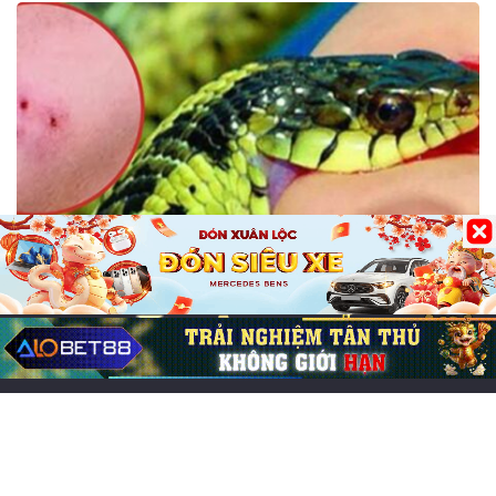
Bài Viết tổng hợp
Mơ bị rắn cắn báo điềm gì? Điềm lành hay
cữ & con số may mắn
05/06/2026
0
234