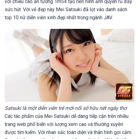
với chiều cao ấn tượng 1m54 tạo nên hình ảnh quyến rũ đầy
sức hút. Với vẻ đẹp này Mei Satsuki đã lọt vào danh sách
top 10 nữ diễn viên xinh đẹp nhất trong ngành JAV.
Satsuki là một diễn viên trẻ mới nổi sở hữu nét ngây thơ
Các tác phẩm của Mei Satsuki dễ dàng tiếp cận trên nhiều
trang web phổ biến với lượng xem cao và thường xuyên
được tìm kiếm. Với nhan sắc toàn diện và thân hình gợi cảm