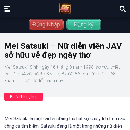
Mei Satsuki – Nữ diễn viên JAV
sở hữu vẻ đẹp ngây thơ
Mei Satsuki. Sinh ngày 16 tháng 8 năm 1998, sở hữu chiều
cao 1m54 với số đo 3 vòng 87-60-86 cm. Cùng Cfun68
khám phá về nữ diễn viên này
Bài Viết tổng hợp
Mei Satsuki là một cái tên đang thu hút sự chú ý lớn trên các
công cụ tìm kiếm. Satsuki đang là một trong những nữ diễn