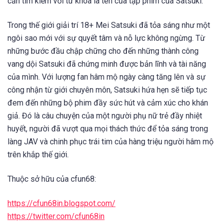
cần tìm kiếm với từ khóa là tên của tập phim của Satsuki.
Trong thế giới giải trí 18+ Mei Satsuki đã tỏa sáng như một
ngôi sao mới với sự quyết tâm và nỗ lực không ngừng. Từ
những bước đầu chập chững cho đến những thành công
vang dội Satsuki đã chứng minh được bản lĩnh và tài năng
của mình. Với lượng fan hâm mộ ngày càng tăng lên và sự
công nhận từ giới chuyên môn, Satsuki hứa hẹn sẽ tiếp tục
đem đến những bộ phim đầy sức hút và cảm xúc cho khán
giả. Đó là câu chuyện của một người phụ nữ trẻ đầy nhiệt
huyết, người đã vượt qua mọi thách thức để tỏa sáng trong
làng JAV và chinh phục trái tim của hàng triệu người hâm mộ
trên khắp thế giới.
Thuộc sở hữu của cfun68:
https://cfun68in.blogspot.com/
https://twitter.com/cfun68in