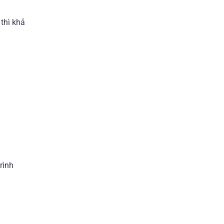
 thì khả
rình