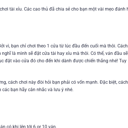
chơi tài xỉu. Các cao thủ đã chia sẻ cho bạn một vài mẹo đánh 
i vì, bạn chỉ chơi theo 1 cửa từ lúc đầu đến cuối mà thôi. Các
 nghĩ là mình sẽ đặt cửa tài hay xỉu mà thôi. Có thể, ván đầu sẽ
ục đặt vào cửa đó cho đến khi dành được chiến thắng nhé! Tuy
ng, cách chơi này đòi hỏi bạn phải có vốn mạnh. Đặc biệt, cách
 các bạn hãy cân nhắc và lưu ý nhé.
ván có khi lên tới 6 or 10 ván.