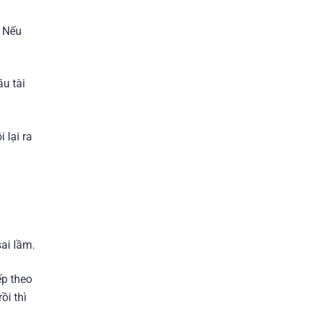
. Nếu
ầu tài
 lại ra
ai lầm.
ếp theo
ồi thì