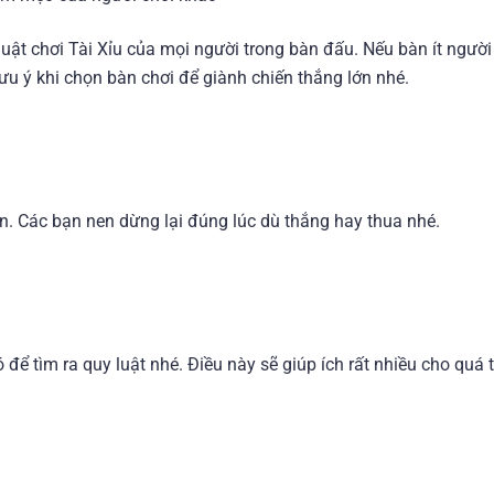
huật chơi Tài Xỉu của mọi người trong bàn đấu. Nếu bàn ít người
ưu ý khi chọn bàn chơi để giành chiến thắng lớn nhé.
n. Các bạn nen dừng lại đúng lúc dù thắng hay thua nhé.
 để tìm ra quy luật nhé. Điều này sẽ giúp ích rất nhiều cho quá t