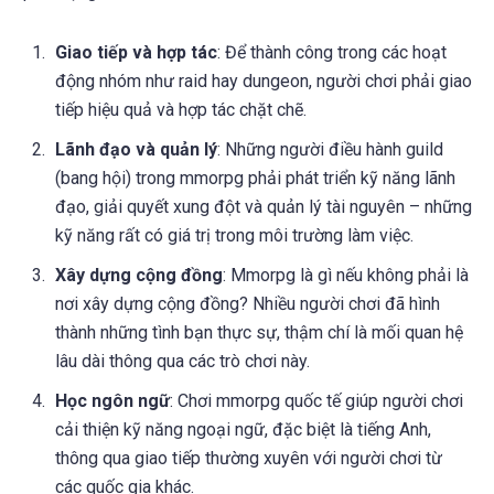
Giao tiếp và hợp tác
: Để thành công trong các hoạt
động nhóm như raid hay dungeon, người chơi phải giao
tiếp hiệu quả và hợp tác chặt chẽ.
Lãnh đạo và quản lý
: Những người điều hành guild
(bang hội) trong mmorpg phải phát triển kỹ năng lãnh
đạo, giải quyết xung đột và quản lý tài nguyên – những
kỹ năng rất có giá trị trong môi trường làm việc.
Xây dựng cộng đồng
: Mmorpg là gì nếu không phải là
nơi xây dựng cộng đồng? Nhiều người chơi đã hình
thành những tình bạn thực sự, thậm chí là mối quan hệ
lâu dài thông qua các trò chơi này.
Học ngôn ngữ
: Chơi mmorpg quốc tế giúp người chơi
cải thiện kỹ năng ngoại ngữ, đặc biệt là tiếng Anh,
thông qua giao tiếp thường xuyên với người chơi từ
các quốc gia khác.