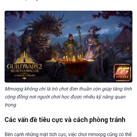
Mmorpg không chỉ là trò chơi đơn thuần còn giúp tăng tính
cộng đồng nơi người chơi học được nhiều kỹ năng quan
trọng
Các vấn đề tiêu cực và cách phòng tránh
Bên cạnh những mặt tích cực, việc chơi mmorpg cũng có thể