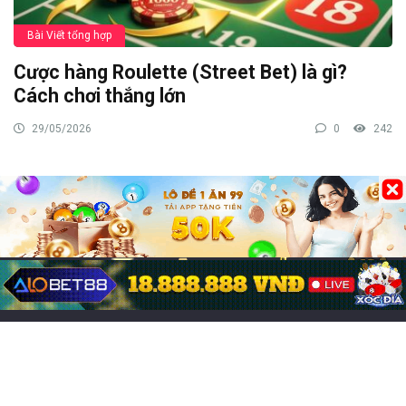
Bài Viết tổng hợp
Cược hàng Roulette (Street Bet) là gì?
Cách chơi thắng lớn
29/05/2026
0
242
Bài viết mới
Các game online hay nhất, đông người chơi nhất 2026
Chơi game cung đấu mobile: Top 7 lựa chọn cuốn hút
Game đổi thẻ trên iOS hay, trải nghiệm chiến thuật cực
cuốn