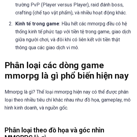
trường PvP (Player versus Player), raid đánh boss,
crafting (chế tạo vật phẩm), và nhiều hoạt động khác.
Kinh tế trong game
: Hầu hết các mmorpg đều có hệ
thống kinh tế phức tạp với tiền tệ trong game, giao dịch
giữa người chơi, và đôi khi có liên kết với tiền thật
thông qua các giao dịch vi mô.
Phân loại các dòng game
mmorpg là gì phổ biến hiện nay
Mmorpg là gì? Thể loại mmorpg hiện nay có thể được phân
loại theo nhiều tiêu chí khác nhau như đồ họa, gameplay, mô
hình kinh doanh, và nguồn gốc.
Phân loại theo đồ họa và góc nhìn