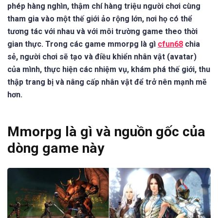
phép hàng nghìn, thậm chí hàng triệu người chơi cùng
tham gia vào một thế giới ảo rộng lớn, nơi họ có thể
tương tác với nhau và với môi trường game theo thời
gian thực. Trong các game mmorpg là gì
cfun68
chia
sẻ, người chơi sẽ tạo và điều khiển nhân vật (avatar)
của mình, thực hiện các nhiệm vụ, khám phá thế giới, thu
thập trang bị và nâng cấp nhân vật để trở nên mạnh mẽ
hơn.
Mmorpg là gì và nguồn gốc của
dòng game này