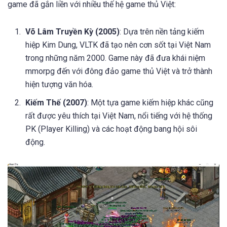
game đã gắn liền với nhiều thế hệ game thủ Việt:
Võ Lâm Truyền Kỳ (2005)
: Dựa trên nền tảng kiếm
hiệp Kim Dung, VLTK đã tạo nên cơn sốt tại Việt Nam
trong những năm 2000. Game này đã đưa khái niệm
mmorpg đến với đông đảo game thủ Việt và trở thành
hiện tượng văn hóa.
Kiếm Thế (2007)
: Một tựa game kiếm hiệp khác cũng
rất được yêu thích tại Việt Nam, nổi tiếng với hệ thống
PK (Player Killing) và các hoạt động bang hội sôi
động.