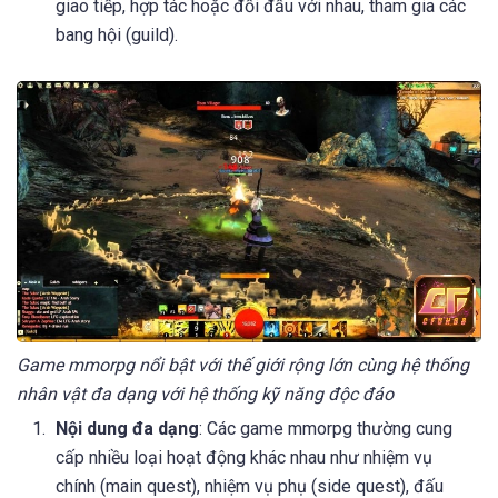
giao tiếp, hợp tác hoặc đối đầu với nhau, tham gia các
bang hội (guild).
Game mmorpg nổi bật với thế giới rộng lớn cùng hệ thống
nhân vật đa dạng với hệ thống kỹ năng độc đáo
Nội dung đa dạng
: Các game mmorpg thường cung
cấp nhiều loại hoạt động khác nhau như nhiệm vụ
chính (main quest), nhiệm vụ phụ (side quest), đấu