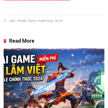
cfun
,
cfun68
,
Game
,
huyền thoại
,
lợi ích
Read More