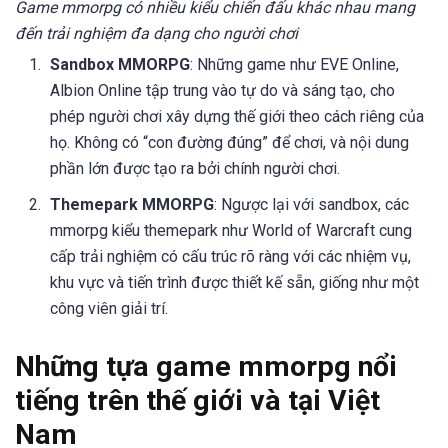
Game mmorpg có nhiều kiểu chiến đấu khác nhau mang
đến trải nghiệm đa dạng cho người chơi
Sandbox MMORPG
: Những game như EVE Online,
Albion Online tập trung vào tự do và sáng tạo, cho
phép người chơi xây dựng thế giới theo cách riêng của
họ. Không có “con đường đúng” để chơi, và nội dung
phần lớn được tạo ra bởi chính người chơi.
Themepark MMORPG
: Ngược lại với sandbox, các
mmorpg kiểu themepark như World of Warcraft cung
cấp trải nghiệm có cấu trúc rõ ràng với các nhiệm vụ,
khu vực và tiến trình được thiết kế sẵn, giống như một
công viên giải trí.
Những tựa game mmorpg nổi
tiếng trên thế giới và tại Việt
Nam