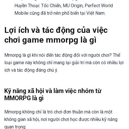
Huyền Thoại: Tốc Chiến, MU Origin, Perfect World
Mobile cũng đã trở nên phổ biến tại Việt Nam.
Lợi ích và tác động của việc
chơi game mmorpg là gì
Mmorpg là gì khi nói đến tác động đối với người chơi? Thể
loại game này không chỉ mang lại giải trí mà còn có nhiều lợi
ích và tác động đáng chú ý.
Kỹ năng xã hội và làm việc nhóm từ
MMORPG là gì
Mmorpg không chỉ là trò chơi đơn thuần mà còn là một
không gian xã hội, nơi người chơi học được nhiều kỹ năng
quan trọng: