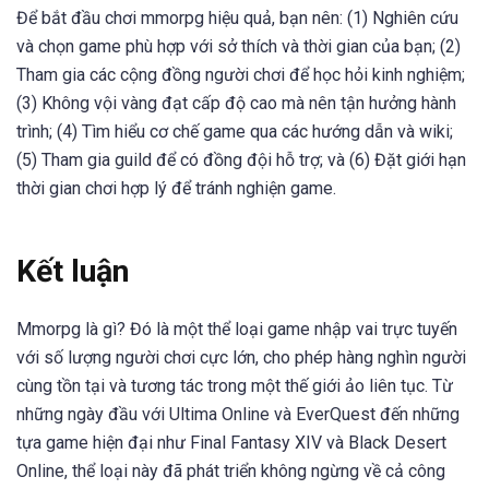
Để bắt đầu chơi mmorpg hiệu quả, bạn nên: (1) Nghiên cứu
và chọn game phù hợp với sở thích và thời gian của bạn; (2)
Tham gia các cộng đồng người chơi để học hỏi kinh nghiệm;
(3) Không vội vàng đạt cấp độ cao mà nên tận hưởng hành
trình; (4) Tìm hiểu cơ chế game qua các hướng dẫn và wiki;
(5) Tham gia guild để có đồng đội hỗ trợ; và (6) Đặt giới hạn
thời gian chơi hợp lý để tránh nghiện game.
Kết luận
Mmorpg là gì? Đó là một thể loại game nhập vai trực tuyến
với số lượng người chơi cực lớn, cho phép hàng nghìn người
cùng tồn tại và tương tác trong một thế giới ảo liên tục. Từ
những ngày đầu với Ultima Online và EverQuest đến những
tựa game hiện đại như Final Fantasy XIV và Black Desert
Online, thể loại này đã phát triển không ngừng về cả công