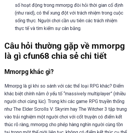
số hoạt động trong mmorpg đòi hỏi thời gian cố định
(như raid), có thể xung đột với trách nhiệm trong cuộc
sống thực. Người chơi cần ưu tiên các trách nhiệm
thực tế và tìm kiếm sự cân bằng.
Câu hỏi thường gặp về mmorpg
là gì cfun68 chia sẻ chi tiết
Mmorpg khác gì?
Mmorpg là gì khi so sánh với các thể loại RPG khác? Điểm
khác biệt chính nằm ở yếu tố “massively multiplayer” (nhiều
người chơi cùng lúc). Trong khi các game RPG truyền thống
như The Elder Scrolls V: Skyrim hay The Witcher 3 tập trung
vào trải nghiệm một người chơi với cốt truyện có điểm kết
thúc rõ ràng, mmorpg cho phép hàng nghìn người cùng tồn
tại trong một thế giới liên tục, không có điểm kết thúc cụ thể.