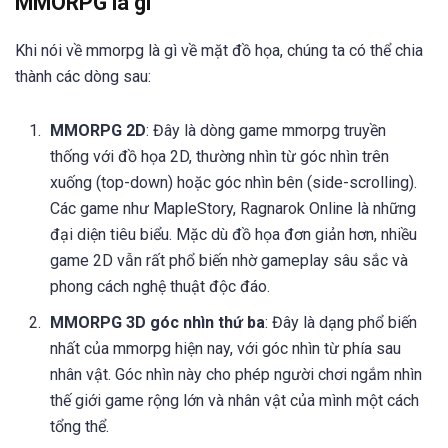
MMORPG là gì
Khi nói về mmorpg là gì về mặt đồ họa, chúng ta có thể chia
thành các dòng sau:
MMORPG 2D
: Đây là dòng game mmorpg truyền
thống với đồ họa 2D, thường nhìn từ góc nhìn trên
xuống (top-down) hoặc góc nhìn bên (side-scrolling).
Các game như MapleStory, Ragnarok Online là những
đại diện tiêu biểu. Mặc dù đồ họa đơn giản hơn, nhiều
game 2D vẫn rất phổ biến nhờ gameplay sâu sắc và
phong cách nghệ thuật độc đáo.
MMORPG 3D góc nhìn thứ ba
: Đây là dạng phổ biến
nhất của mmorpg hiện nay, với góc nhìn từ phía sau
nhân vật. Góc nhìn này cho phép người chơi ngắm nhìn
thế giới game rộng lớn và nhân vật của mình một cách
tổng thể.