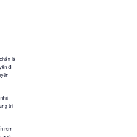
chắn là
yển đi
uyền
 nhà
ng trí
ển rèm
c quá