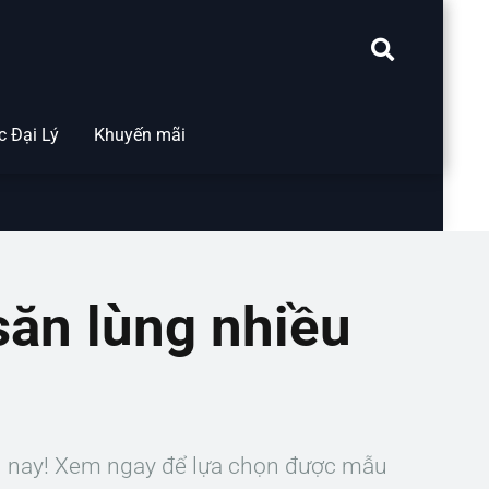
 Đại Lý
Khuyến mãi
săn lùng nhiều
ện nay! Xem ngay để lựa chọn được mẫu