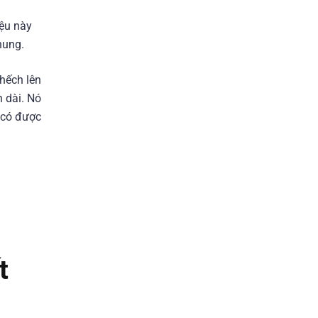
ệu này
hung.
hếch lên
n dài. Nó
 có được
t