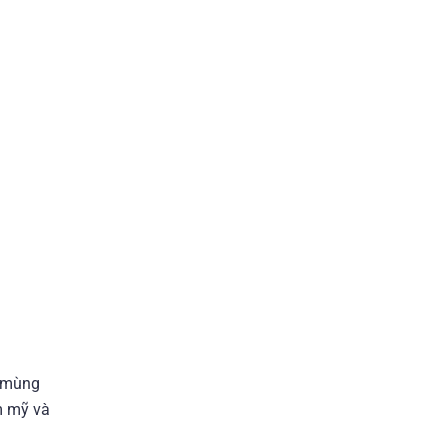
n mùng
m mỹ và