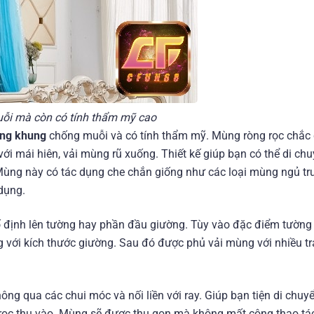
uỗi mà còn có tính thẩm mỹ cao
ng khung
chống muỗi và có tính thẩm mỹ. Mùng ròng rọc chắc 
i mái hiên, vải mùng rũ xuống. Thiết kế giúp bạn có thể di chu
Mùng này có tác dụng che chắn giống như các loại mùng ngủ tr
dụng.
ố định lên tường hay phần đầu giường. Tùy vào đặc điểm tường
với kích thước giường. Sau đó được phủ vải mùng với nhiều tra
ông qua các chui móc và nối liền với ray. Giúp bạn tiện di chuy
 rọc thu vào. Mùng sẽ được thu gọn mà không mất công thao tá