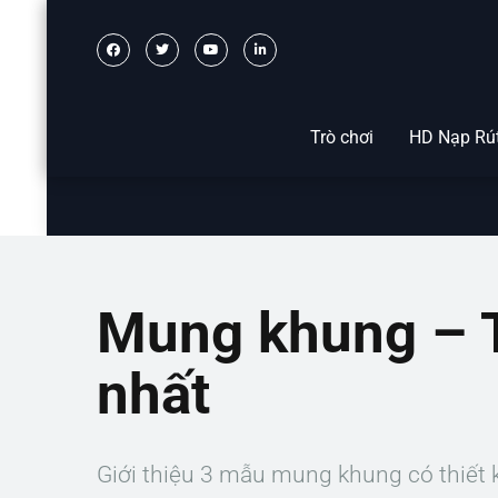
Trò chơi
HD Nạp Rú
Mung khung – T
nhất
Giới thiệu 3 mẫu mung khung có thiết 