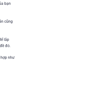
của bạn
ắn cũng
để lắp
đề đó.
g hợp như