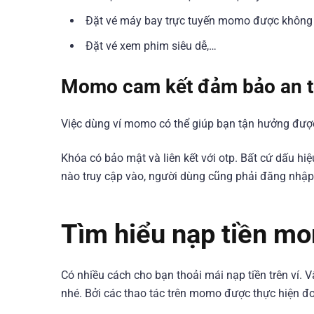
Đặt vé máy bay trực tuyến momo được không ít
Đặt vé xem phim siêu dễ,…
Momo cam kết đảm bảo an to
Việc dùng ví momo có thể giúp bạn tận hưởng được
Khóa có bảo mật và liên kết với otp. Bất cứ dấu hi
nào truy cập vào, người dùng cũng phải đăng nhậ
Tìm hiểu nạp tiền m
Có nhiều cách cho bạn thoải mái nạp tiền trên ví. 
nhé. Bởi các thao tác trên momo được thực hiện đ