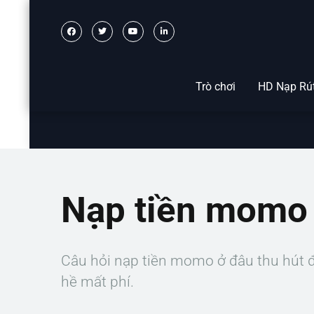
Trò chơi
HD Nạp Rú
Nạp tiền momo 
Câu hỏi nạp tiền momo ở đâu thu hút 
hề mất phí.