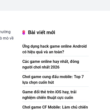
Bài viết mới
hường
tò mò về
Ứng dụng hack game online Android
có hiệu quả và an toàn?
Các game online hay nhất, đông
người chơi nhất 2026
Chơi game cung đấu mobile: Top 7
lựa chọn cuốn hút
Game đổi thẻ trên iOS hay, trải
nghiệm chiến thuật cực cuốn
Chơi game CF Mobile: Làm chủ chiến