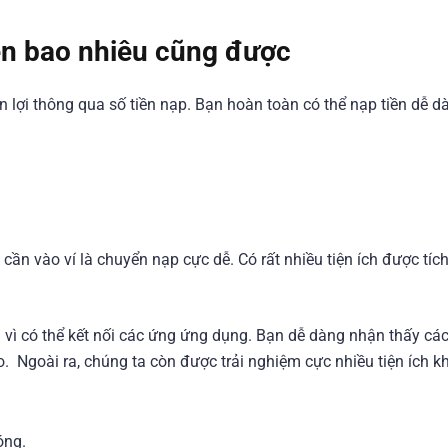
ền bao nhiêu cũng được
ện lợi thông qua số tiền nạp. Bạn hoàn toàn có thể nạp tiền dễ d
n vào ví là chuyển nạp cực dễ. Có rất nhiều tiện ích được tích
 vì có thể kết nối các ứng ứng dụng. Bạn dễ dàng nhận thấy cá
Ngoài ra, chúng ta còn được trải nghiệm cực nhiều tiện ích k
óng.