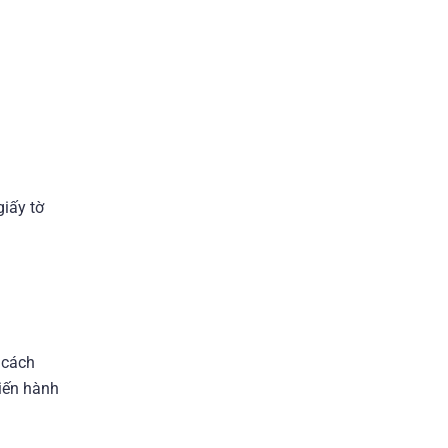
iấy tờ
 cách
tiến hành