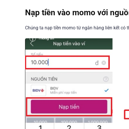
Nạp tiền vào momo với nguồn
Chúng ta nạp tiền momo từ ngân hàng liên kết có 