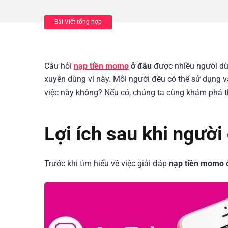
Bài Viết tổng hợp
Câu hỏi
nạp tiền momo
ở đâu
được nhiều người dùn
xuyên dùng ví này. Mỗi người đều có thể sử dụng 
việc này không? Nếu có, chúng ta cùng khám phá 
Lợi ích sau khi ngườ
Trước khi tìm hiểu về việc giải đáp
nạp tiền momo 