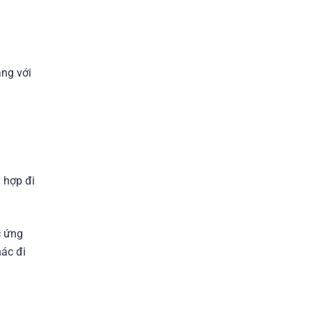
àng với
 hợp đi
c ứng
hác đi