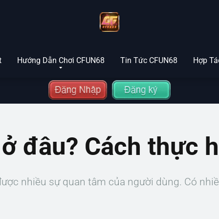
t
Hướng Dẫn Chơi CFUN68
Tin Tức CFUN68
Hợp Tác
ở đâu? Cách thực h
được nhiều sự quan tâm của người dùng. Có nhi