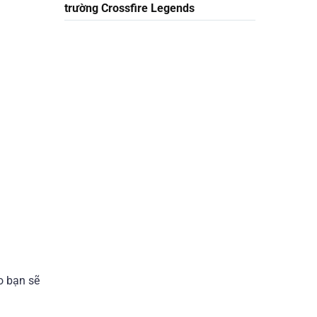
trường Crossfire Legends
o bạn sẽ