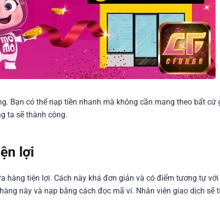
ng. Bạn có thể nạp tiền nhanh mà không cần mang theo bất cứ g
ng ta sẽ thành công.
ện lợi
a hàng tiện lợi. Cách này khá đơn giản và có điểm tương tự với
 hàng này và nạp bằng cách đọc mã ví. Nhân viên giao dịch sẽ 