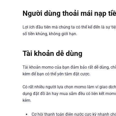
Người dùng thoải mái nạp ti
Lợi ích đầu tiên mà chúng ta có thể kể đến là sự ti
số tiền khủng, không giới hạn.
Tài khoản dễ dùng
Tài khoản momo của bạn đảm bảo rất dễ dùng, chỉ cầ
kèm để bạn có thể yên tâm đặt cược.
Có rất nhiều người lựa chọn momo làm ví giao dịch
dụng đặt đồ ăn hay mua sắm đều có liên kết momo. 
kèm.
Cơ hội thanh toán điện nước cực kỳ nhanh ch