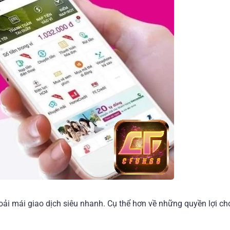
hoải mái giao dịch siêu nhanh. Cụ thể hơn về những quyền lợi ch