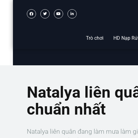
Trò chơi
HD Nạp Rú
Natalya liên qu
chuẩn nhất
Natalya liên quân đang làm mưa làm gi