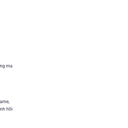
bóng ma
game,
nh hồi