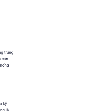
ng trúng
m cản
 khống
o kỹ
ng là