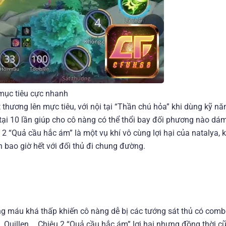
 mục tiêu cực nhanh
thương lên mực tiêu, với nội tại “Thần chú hỏa” khi dùng kỹ nă
tại 10 lần giúp cho cô nàng có thể thổi bay đối phương nào dá
 2 “Quả cầu hắc ám” là một vụ khí vô cùng lợi hại của natalya,
n bao giờ hết với đối thủ đi chung đường.
g máu khá thấp khiến cô nàng dễ bị các tướng sát thủ có comb
Quillen,… Chiêu 2 “Quả cầu hắc ám” lợi hại nhưng đồng thời cũ