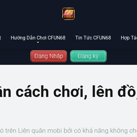
t
Hướng Dẫn Chơi CFUN68
Tin Tức CFUN68
Hợp Tác
ân cách chơi, lên đ
ó trên Liên quân mobi bởi có khả năng khống ch