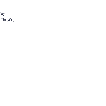
Tuy
u Thuyền,