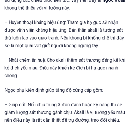
sử dụng các chiêu thức liên tục. Vậy nên đây là
ngoc akali
không thể thiếu với vị tướng này.
– Huyền thoại kháng hiệu ứng: Tham gia hạ gục sẽ nhận
được vĩnh viễn kháng hiệu ứng. Bản thân akali là tướng sát
thủ luôn lao vào giao tranh. Nếu không bị khống chế thì đây
sẽ là một quái vật giết người không ngừng tay.
– Nhát chém ân huệ: Cho akali thêm sát thương đáng kể khi
kẻ địch yếu máu. Điều này khiến kẻ địch bị hạ gục nhanh
chóng.
Ngọc phụ kiên định giúp tăng độ cứng cáp gồm:
– Giáp cốt: Nếu chịu trúng 3 đòn đánh hoặc kỹ năng thì sẽ
giảm lượng sát thương gánh chịu. Akali là vị tướng yếu máu
nên điều này là rất cần thiết để trụ đường, trao đổi chiêu.