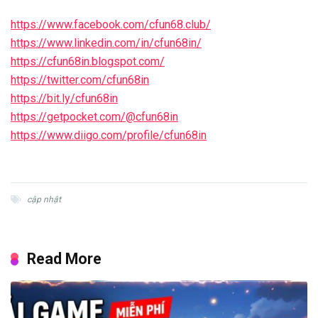
https://www.facebook.com/cfun68.club/
https://www.linkedin.com/in/cfun68in/
https://cfun68in.blogspot.com/
https://twitter.com/cfun68in
https://bit.ly/cfun68in
https://getpocket.com/@cfun68in
https://www.diigo.com/profile/cfun68in
cập nhật
Read More