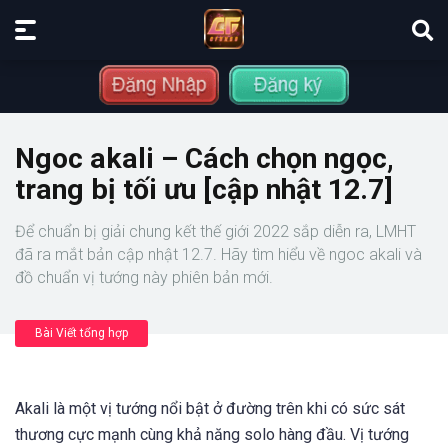
Ngoc akali – Cách chọn ngọc,
trang bị tối ưu [cập nhật 12.7]
Để chuẩn bị giải chung kết thế giới 2022 sắp diễn ra, LMHT
đã ra mắt bản cập nhật 12.7. Hãy tìm hiểu về ngoc akali và
đồ chuẩn vị tướng này phiên bản mới.
Bài Viết tổng hợp
Akali là một vị tướng nổi bật ở đường trên khi có sức sát
thương cực mạnh cùng khả năng solo hàng đầu. Vị tướng