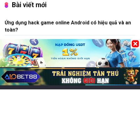
Bài viết mới
Ứng dụng hack game online Android có hiệu quả và an
toàn?
Các game online hay nhất, đông người chơi nhất 2026
Chơi game cung đấu mobile: Top 7 lựa chọn cuốn hút
Game đổi thẻ trên iOS hay, trải nghiệm chiến thuật cực
cuốn
Chơi game CF Mobile: Làm chủ chiến trường Crossfire
Legends