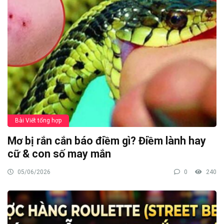
Bài Viết tổng hợp
Mơ bị rắn cắn báo điềm gì? Điềm lành hay
cữ & con số may mắn
05/06/2026
0
240