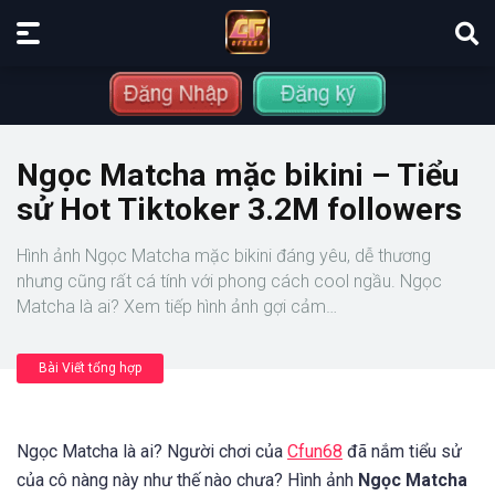
Ngọc Matcha mặc bikini – Tiểu
sử Hot Tiktoker 3.2M followers
Hình ảnh Ngọc Matcha mặc bikini đáng yêu, dễ thương
nhưng cũng rất cá tính với phong cách cool ngầu. Ngọc
Matcha là ai? Xem tiếp hình ảnh gợi cảm…
Bài Viết tổng hợp
Ngọc Matcha là ai? Người chơi của
Cfun68
đã nắm tiểu sử
của cô nàng này như thế nào chưa? Hình ảnh
Ngọc Matcha