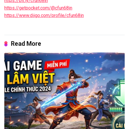
https://bit.ly/cfun68in
https://getpocket.com/@cfun68in
https://www.diigo.com/profile/cfun68in
Read More