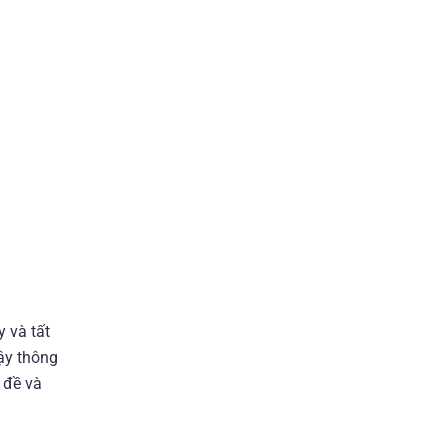
y và tất
gậy thông
 đề và