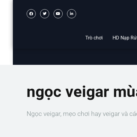
Trò chơi
HD Nạp Rú
ngọc veigar mù
Ngọc veigar, mẹo chơi hay veigar và cá