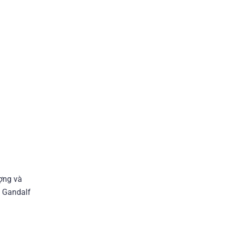
ợng và
ề Gandalf