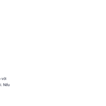
 với
i. Nếu