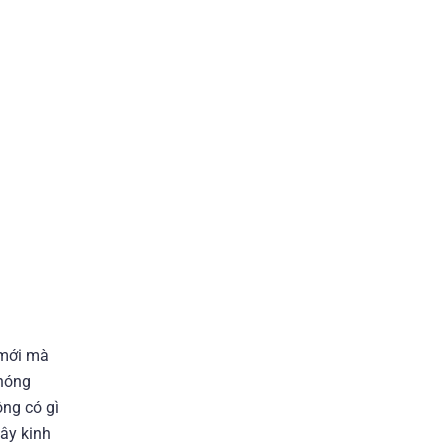
 mới mà
chóng
ông có gì
ây kinh