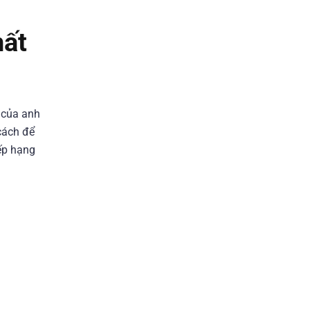
hất
u của anh
cách để
ếp hạng