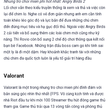
Nhung tro choi mien phi hot nhất: Angry Birds 2
Lối chơi vẫn theo kiểu truyền thống là xem và thả và việc còn
lại để chim lo. Nghe có vẻ đơn giản nhưng anh em cần tính
toán khéo léo góc độ và lực bắn để đưa những chú chim
đến đúng mục tiêu và hạ gục đối thủ. Ngoài việc Angry Birds
2 cải tiến và bổ sung thêm các loài chim mới cũng như kỹ
năng. Thì Rovio còn bổ sung 2 chế độ chơi thông qua kết nối
bạn bè Facebook. Những trận đấu boss cam go khi tính sai
một ly là đi một dặm. Hay khoảnh khắc tranh tài với những
chú chim đa quốc tịch luôn là yếu tố giải trí hàng đầu.
Valorant
Valorant là một trong nhung tro choi mien phí đình đám với
bắn súng góc nhìn thứ nhất (FPS. Vô cùng kịch tính và được
nhà Riot đầu tư khi mời 100 Streamer thu hút đông game thủ
tham gia. Game thủ trải qua 13 vòng tấn công và phòng thủ