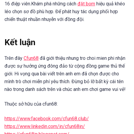
16 điệp viên.Khám phá những cách
đặt bom
hiệu quả khéo
léo chọn sơ đồ phù hợp. Để phát huy tác dụng phối hợp
chiến thuật nhuần nhuyễn với đồng đội.
Kết luận
Trên đây
Cfun68
đã giới thiệu nhung tro choi mien phi nhận
được sự hưởng ứng đông đảo từ cộng đồng game thủ thế
giới. Hi vọng qua bài viết trên anh em đã chọn được cho
mình trò chơi miễn phí yêu thích. Đừng bỏ lỡ bất kỳ cái tên
nào trong danh sách trên và chúc anh em chơi game vui vẻ!
Thuộc sở hữu của cfun68:
https://www.facebook.com/cfun68.club/
https://www.linkedin.com/in/cfun68in/