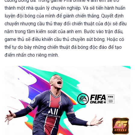
cuồng bóng đá. Trong game Fifa online 4 anh em sẽ trở
thành một nhà quản lý chuyên nghiệp. Và sẽ tiến hành huấn
luyện đội bóng của mình để giành chiến thắng. Quyết định
chuyển nhượng cầu thủ thay đổi chiến thuật của đội sẽ đều
nằm trong tầm kiểm soát của anh em. Bước vào trận đấu,
game thủ sẽ điều khiển cầu thủ chuyền sút bóng. Hoặc có
thể tự do bày những chiến thuật đá bóng độc đáo để tạo
điểm nhấn cho riêng mình.