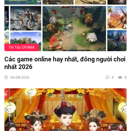
Tin Tức CFUN68
Các game online hay nhất, đông người chơi
nhất 2026
06/08/2026
0
8