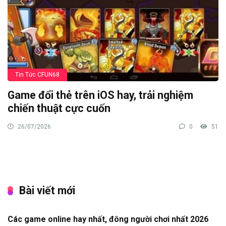
Tin Tức CFUN68
Game đổi thẻ trên iOS hay, trải nghiệm
chiến thuật cực cuốn
26/07/2026
0
51
Bài viết mới
Các game online hay nhất, đông người chơi nhất 2026