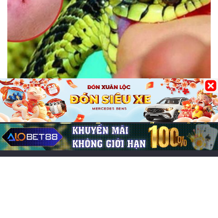
Bài Viết tổng hợp
Mơ bị rắn cắn báo điềm gì? Điềm lành hay
cữ & con số may mắn
05/06/2026
0
232