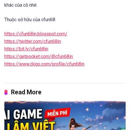
khác của cô nhé.
Thuộc sở hữu của cfun68:
https://cfun68in.blogspot.com/
https://twitter.com/cfun68in
https://bit.ly/cfun68in
https://getpocket.com/@cfun68in
https://www.diigo.com/profile/cfun68in
Read More