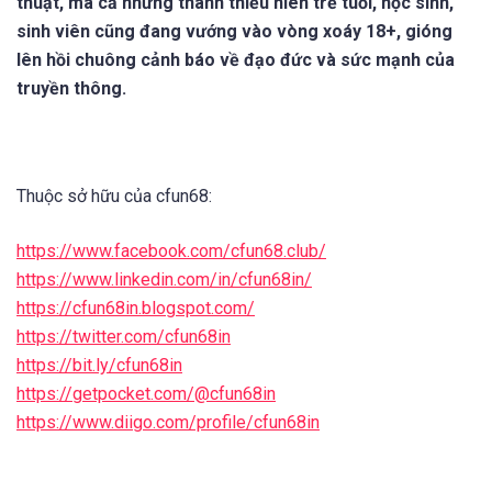
thuật, mà cả những thanh thiếu niên trẻ tuổi, học sinh,
sinh viên cũng đang vướng vào vòng xoáy 18+, gióng
lên hồi chuông cảnh báo về đạo đức và sức mạnh của
truyền thông.
Thuộc sở hữu của cfun68:
https://www.facebook.com/cfun68.club/
https://www.linkedin.com/in/cfun68in/
https://cfun68in.blogspot.com/
https://twitter.com/cfun68in
https://bit.ly/cfun68in
https://getpocket.com/@cfun68in
https://www.diigo.com/profile/cfun68in