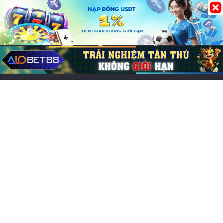
29/05/2026
0
244
Bài viết mới
Các game online hay nhất, đông người chơi nhất 2026
Chơi game cung đấu mobile: Top 7 lựa chọn cuốn hút
Game đổi thẻ trên iOS hay, trải nghiệm chiến thuật cực
cuốn
Chơi game CF Mobile: Làm chủ chiến trường Crossfire
Legends
Mo thấy nấm mồ đánh lô đề con gì? Điềm báo lành hay
dữ?