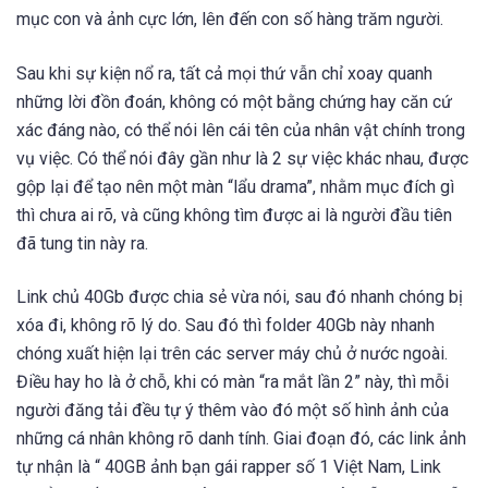
mục con và ảnh cực lớn, lên đến con số hàng trăm người.
Sau khi sự kiện nổ ra, tất cả mọi thứ vẫn chỉ xoay quanh
những lời đồn đoán, không có một bằng chứng hay căn cứ
xác đáng nào, có thể nói lên cái tên của nhân vật chính trong
vụ việc. Có thể nói đây gần như là 2 sự việc khác nhau, được
gộp lại để tạo nên một màn “lẩu drama”, nhằm mục đích gì
thì chưa ai rõ, và cũng không tìm được ai là người đầu tiên
đã tung tin này ra.
Link chủ 40Gb được chia sẻ vừa nói, sau đó nhanh chóng bị
xóa đi, không rõ lý do. Sau đó thì folder 40Gb này nhanh
chóng xuất hiện lại trên các server máy chủ ở nước ngoài.
Điều hay ho là ở chỗ, khi có màn “ra mắt lần 2” này, thì mỗi
người đăng tải đều tự ý thêm vào đó một số hình ảnh của
những cá nhân không rõ danh tính. Giai đoạn đó, các link ảnh
tự nhận là “ 40GB ảnh bạn gái rapper số 1 Việt Nam, Link