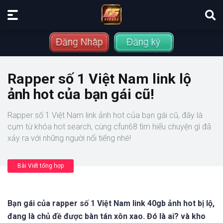
Rapper số 1 Việt Nam link lộ
ảnh hot của bạn gái cũ!
Rapper số 1 Việt Nam link ảnh hot của bạn gái cũ, đây là
cụm từ khóa hot search, cùng cfun68 tìm hiểu chuyện gì đã
xảy ra với những người nổi tiếng nhé!
Bài Viết tổng hợp
Bạn gái của rapper số 1 Việt Nam link 40gb ảnh hot bị lộ,
đang là chủ đề được bàn tán xôn xao. Đó là ai? và kho