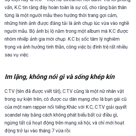
vấn, K.C tin rằng đây hoàn toàn là sự cố, cho rằng bản thân
từng là một người mẫu theo hướng thời trang gợi cảm,
những hình ảnh được đăng tải là ảnh chụp lúc vừa vào nghề
người mẫu. Bộ ảnh bị lộ nằm trong một album mà K.C được
nhóm nhiếp ảnh gia mời chụp. K.C bị sốc tâm lý nghiêm
trọng và ảnh hưởng tinh thần, công việc bị đình trệ rất nhiều
sau vụ việc.
Im lặng, không nói gì và sống khép kín
C.T.V (tên đã được viết tắt), C.T.V cũng là một nữ nhân vật
trong sự kiện trên, cô được cư dân mạng cho là bạn gái cũ
của một nam rapper nổi tiếng.Khác với K.C, C.T.V giải quyết
scandal này bằng cách không phát biểu bất cứ điều gì,
ngừng tất cả hoạt động trên mạng xã hội, và chỉ mới hoạt
động trở lại vào tháng 7 vừa rồi.