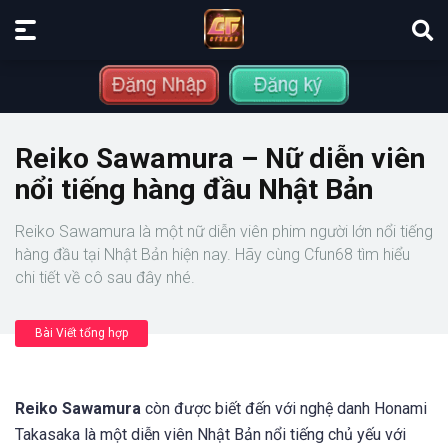
Reiko Sawamura – Nữ diễn viên
nổi tiếng hàng đầu Nhật Bản
Reiko Sawamura là một nữ diễn viên phim người lớn nổi tiếng
hàng đầu tại Nhật Bản hiện nay. Hãy cùng Cfun68 tìm hiểu
chi tiết về cô sau đây nhé.
Bài Viết tổng hợp
Reiko Sawamura
còn được biết đến với nghệ danh Honami
Takasaka là một diễn viên Nhật Bản nổi tiếng chủ yếu với