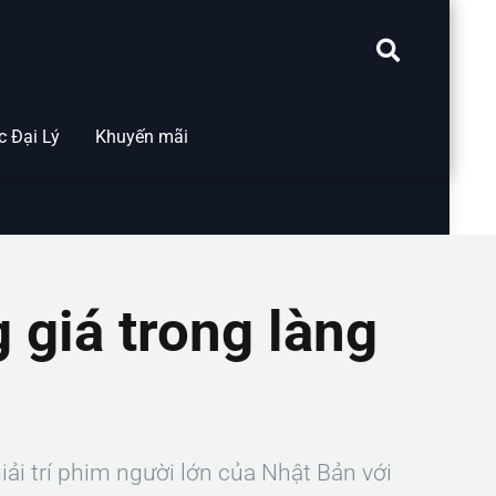
 Đại Lý
Khuyến mãi
giá trong làng
ải trí phim người lớn của Nhật Bản với