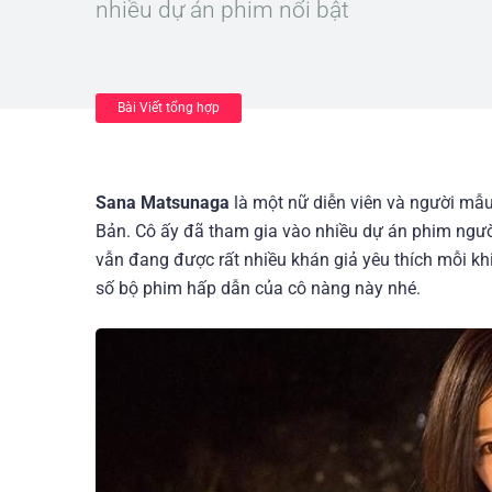
nhiều dự án phim nổi bật
Bài Viết tổng hợp
Sana Matsunaga
là một nữ diễn viên và người mẫu 
Bản. Cô ấy đã tham gia vào nhiều dự án phim người
vẫn đang được rất nhiều khán giả yêu thích mỗi k
số bộ phim hấp dẫn của cô nàng này nhé.