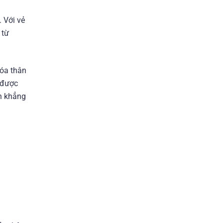
 Với vẻ
 từ
hóa thân
 được
n khẳng