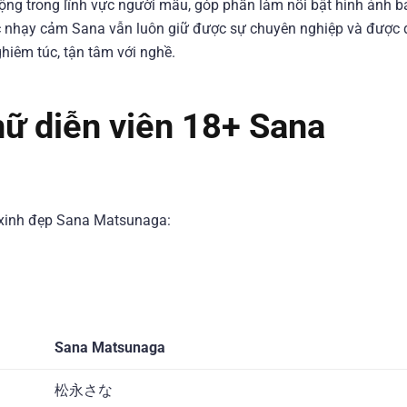
ộng trong lĩnh vực người mẫu, góp phần làm nổi bật hình ảnh b
ực nhạy cảm Sana vẫn luôn giữ được sự chuyên nghiệp và được 
ghiêm túc, tận tâm với nghề.
 nữ diễn viên 18+ Sana
ên xinh đẹp Sana Matsunaga:
Sana Matsunaga
松永さな