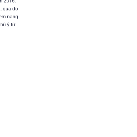
m 2016.
g, qua đó
tiềm năng
hú ý từ