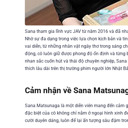
Sana tham gia lĩnh vực JAV từ năm 2016 và đã nha
Nhờ sự đa dạng trong việc lựa chọn kịch bản và t
vai diễn, từ những nhân vật ngây thơ trong sáng ch
động, cô luôn giữ được phong độ ổn định và từng b
nhan sắc cuốn hút và thái độ chuyên nghiệp, San
thích lâu dài trên thị trường phim người lớn Nhật B
Cảm nhận về Sana Matsuna
Sana Matsunaga là một diễn viên mang đến cảm giá
đặc biệt của cô không chỉ nằm ở ngoại hình xinh đẹ
cười duyên dáng, luôn để lại ấn tượng sâu đậm tro