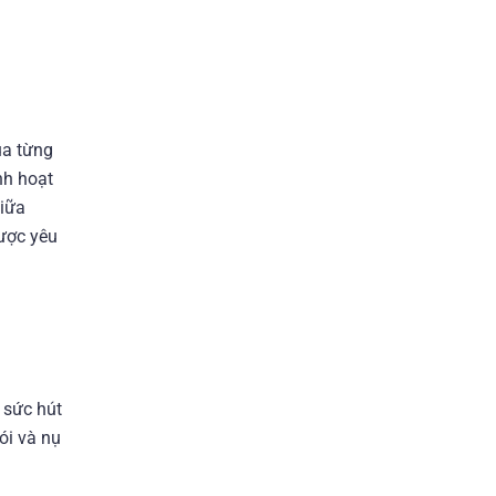
ua từng
nh hoạt
giữa
ược yêu
 sức hút
ói và nụ