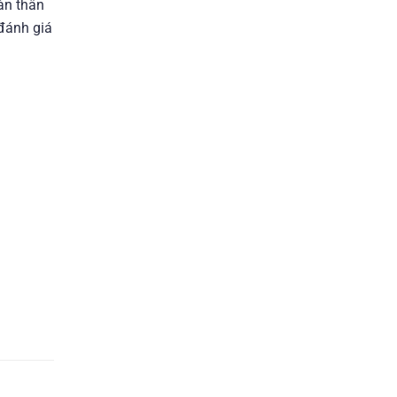
ản thân
đánh giá