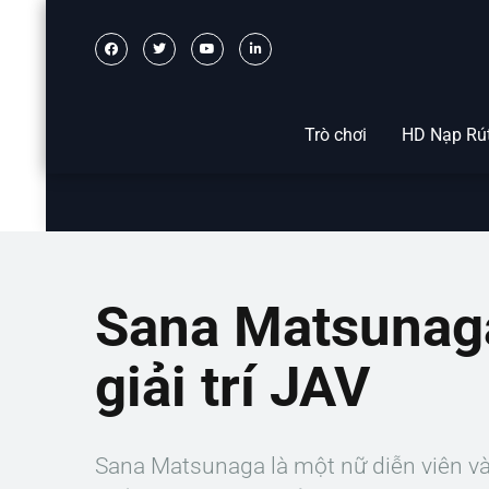
Trò chơi
HD Nạp Rú
Sana Matsunaga
giải trí JAV
Sana Matsunaga là một nữ diễn viên và