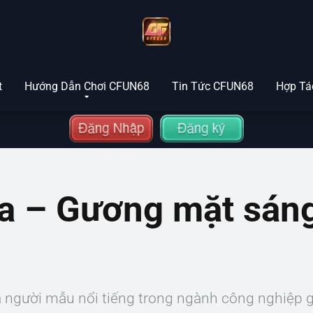
t
Hướng Dẫn Chơi CFUN68
Tin Tức CFUN68
Hợp Tác
 – Gương mặt sáng 
 người mẫu nổi tiếng trong ngành công nghiệp gi