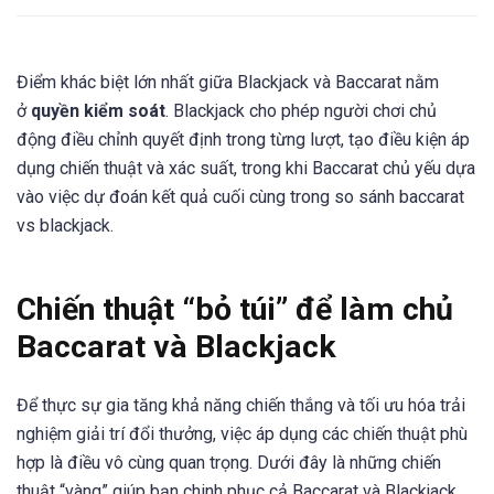
Điểm khác biệt lớn nhất giữa Blackjack và Baccarat nằm
ở
quyền kiểm soát
. Blackjack cho phép người chơi chủ
động điều chỉnh quyết định trong từng lượt, tạo điều kiện áp
dụng chiến thuật và xác suất, trong khi Baccarat chủ yếu dựa
vào việc dự đoán kết quả cuối cùng trong so sánh baccarat
vs blackjack.
Chiến thuật “bỏ túi” để làm chủ
Baccarat và Blackjack
Để thực sự gia tăng khả năng chiến thắng và tối ưu hóa trải
nghiệm giải trí đổi thưởng, việc áp dụng các chiến thuật phù
hợp là điều vô cùng quan trọng. Dưới đây là những chiến
thuật “vàng” giúp bạn chinh phục cả Baccarat và Blackjack.