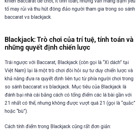
khiến Baccarat dễ chơi, ít tính toán, nhưng vẫn mang đậm yếu
tố may rủi và thu hút đông đảo người tham gia trong so sánh
baccarat vs blackjack.
Blackjack: Trò chơi của trí tuệ, tính toán và
những quyết định chiến lược
Trái ngược với Baccarat, Blackjack (còn gọi là “Xì dách” tại
Việt Nam) lại là một trò chơi đòi hỏi sự tư duy chiến lược và
khả năng đưa ra quyết định liên tục từ phía người chơi trong
so sánh baccarat vs blackjack. Mục tiêu của Blackjack là
đánh bại nhà cái bằng cách có tổng điểm các lá bài gần với
21 nhất có thể, nhưng không được vượt quá 21 (gọi là “quắc”
hoặc “bù”).
Cách tính điểm trong Blackjack cũng rất đơn giản: