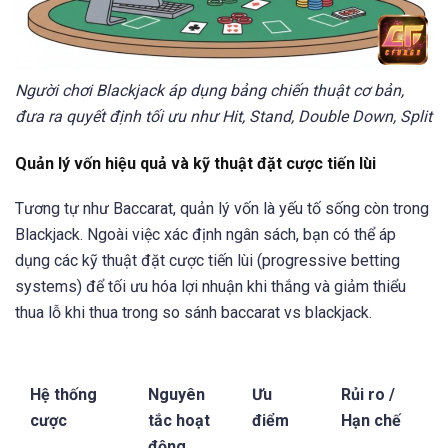
Người chơi Blackjack áp dụng bảng chiến thuật cơ bản,
đưa ra quyết định tối ưu như Hit, Stand, Double Down, Split
Quản lý vốn hiệu quả và kỹ thuật đặt cược tiến lùi
Tương tự như Baccarat, quản lý vốn là yếu tố sống còn trong
Blackjack. Ngoài việc xác định ngân sách, bạn có thể áp
dụng các kỹ thuật đặt cược tiến lùi (progressive betting
systems) để tối ưu hóa lợi nhuận khi thắng và giảm thiểu
thua lỗ khi thua trong so sánh baccarat vs blackjack.
Hệ thống
Nguyên
Ưu
Rủi ro /
cược
tắc hoạt
điểm
Hạn chế
động