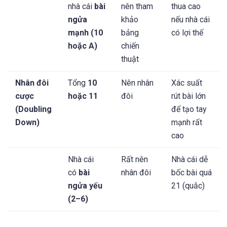
nhà cái
bài
nên tham
thua cao
ngửa
khảo
nếu nhà cái
mạnh (10
bảng
có lợi thế
hoặc A)
chiến
thuật
Nhân đôi
Tổng
10
Nên nhân
Xác suất
cược
hoặc 11
đôi
rút bài lớn
(Doubling
để tạo tay
Down)
mạnh rất
cao
Nhà cái
Rất nên
Nhà cái dễ
có
bài
nhân đôi
bốc bài quá
ngửa yếu
21 (quắc)
(2–6)