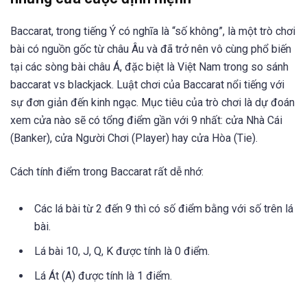
Baccarat, trong tiếng Ý có nghĩa là “số không”, là một trò chơi
bài có nguồn gốc từ châu Âu và đã trở nên vô cùng phổ biến
tại các sòng bài châu Á, đặc biệt là Việt Nam trong so sánh
baccarat vs blackjack. Luật chơi của Baccarat nổi tiếng với
sự đơn giản đến kinh ngạc. Mục tiêu của trò chơi là dự đoán
xem cửa nào sẽ có tổng điểm gần với 9 nhất: cửa Nhà Cái
(Banker), cửa Người Chơi (Player) hay cửa Hòa (Tie).
Cách tính điểm trong Baccarat rất dễ nhớ:
Các lá bài từ 2 đến 9 thì có số điểm bằng với số trên lá
bài.
Lá bài 10, J, Q, K được tính là 0 điểm.
Lá Át (A) được tính là 1 điểm.