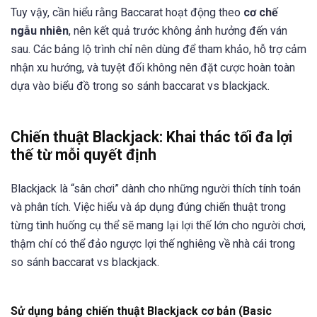
Tuy vậy, cần hiểu rằng Baccarat hoạt động theo
cơ chế
ngẫu nhiên
, nên kết quả trước không ảnh hưởng đến ván
sau. Các bảng lộ trình chỉ nên dùng để tham khảo, hỗ trợ cảm
nhận xu hướng, và tuyệt đối không nên đặt cược hoàn toàn
dựa vào biểu đồ trong so sánh baccarat vs blackjack.
Chiến thuật Blackjack: Khai thác tối đa lợi
thế từ mỗi quyết định
Blackjack là “sân chơi” dành cho những người thích tính toán
và phân tích. Việc hiểu và áp dụng đúng chiến thuật trong
từng tình huống cụ thể sẽ mang lại lợi thế lớn cho người chơi,
thậm chí có thể đảo ngược lợi thế nghiêng về nhà cái trong
so sánh baccarat vs blackjack.
Sử dụng bảng chiến thuật Blackjack cơ bản (Basic