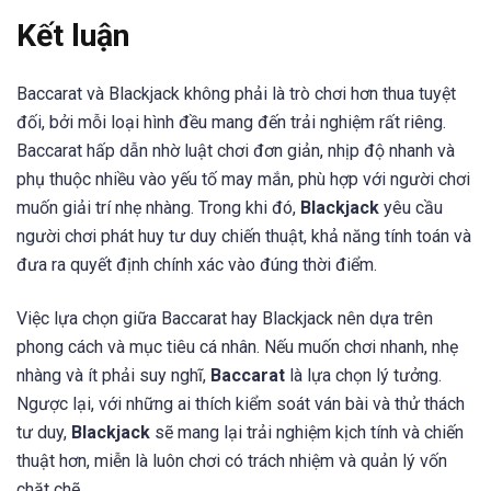
Kết luận
Baccarat và Blackjack không phải là trò chơi hơn thua tuyệt
đối, bởi mỗi loại hình đều mang đến trải nghiệm rất riêng.
Baccarat hấp dẫn nhờ luật chơi đơn giản, nhịp độ nhanh và
phụ thuộc nhiều vào yếu tố may mắn, phù hợp với người chơi
muốn giải trí nhẹ nhàng. Trong khi đó,
Blackjack
yêu cầu
người chơi phát huy tư duy chiến thuật, khả năng tính toán và
đưa ra quyết định chính xác vào đúng thời điểm.
Việc lựa chọn giữa Baccarat hay Blackjack nên dựa trên
phong cách và mục tiêu cá nhân. Nếu muốn chơi nhanh, nhẹ
nhàng và ít phải suy nghĩ,
Baccarat
là lựa chọn lý tưởng.
Ngược lại, với những ai thích kiểm soát ván bài và thử thách
tư duy,
Blackjack
sẽ mang lại trải nghiệm kịch tính và chiến
thuật hơn, miễn là luôn chơi có trách nhiệm và quản lý vốn
chặt chẽ.