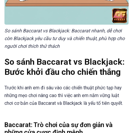
So sánh Baccarat vs Blackjack: Baccarat nhanh, dễ chơi
còn Blackjack yêu cầu tư duy và chiến thuật, phù hợp cho
người chơi thích thử thách
So sánh Baccarat vs Blackjack:
Bước khởi đầu cho chiến thắng
Trước khi anh em đi sâu vào các chiến thuật phức tạp hay
những mẹo chơi nâng cao thì việc anh em nắm vững luật
chơi cơ bản của Baccarat và Blackjack là yếu tố tiên quyết.
Baccarat: Trò chơi của sự đơn giản và
những cửa cược định mệnh