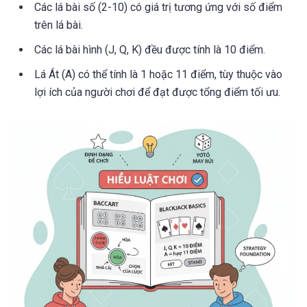
Các lá bài số (2-10) có giá trị tương ứng với số điểm
trên lá bài.
Các lá bài hình (J, Q, K) đều được tính là 10 điểm.
Lá Át (A) có thể tính là 1 hoặc 11 điểm, tùy thuộc vào
lợi ích của người chơi để đạt được tổng điểm tối ưu.