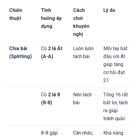
Chiến
Tình
Cách
Lý do
thuật
huống áp
chơi
dụng
khuyến
nghị
Chia bài
Có
2 lá Át
Luôn luôn
Mỗi tay bắt
(Splitting)
(A-A)
tách bài
đầu với Át
giúp tăng
cơ hội đạt
21
Có
2 lá 8
Nên tách
Tổng 16 rất
(8-8)
bài
bất lợi, tách
ra giúp
tránh quắc
8-8 gặp
Cân nhắc,
Khả năng