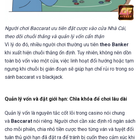
Người chơi Baccarat ưu tiên đặt cược vào cửa Nhà Cái,
theo dõi chuỗi thắng và quản lý vốn cẩn thận
Vì lý do đó, nhiều người chơi thường ưu tiên
theo Banker
khi xuất hiện chuỗi thắng ổn định. Tuy nhiên, không nên dồn
toàn bộ vốn vào một cửa; việc linh hoạt đổi hướng hoặc tạm
ngưng khi chuỗi bị gián đoạn sẽ giúp hạn chế rủi ro trong so
sánh baccarat vs blackjack.
Quản lý vốn và đặt giới hạn: Chìa khóa để chơi lâu dài
Quản lý vốn là nguyên tắc cốt lõi trong casino nói chung
và
Baccarat
nói riêng. Người chơi cần xác định rõ ngân sách
cho mỗi phiên, chia nhỏ tiền cược theo từng ván và tuyệt đối
tuân thủ giới hạn đã đặt ra để tránh bị cuốn theo cảm xúc khi