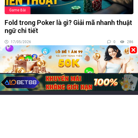
Game Bài
Fold trong Poker là gì? Giải mã nhanh thuật
ngữ chi tiết
17/05/2026
0
286