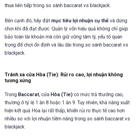
thua liên tiếp trong so sánh baccarat vs blackjack.
Bên cạnh đó, hãy đặt
mục tiêu lợi nhuận cụ thể
và dừng
chơi khi đã đạt được. Quản lý vốn hiệu quả không chỉ giúp
bảo toàn tài khoản mà còn giữ vững tâm lý, yếu tố quan
trọng để chơi ổn định và lâu dài trong so sánh baccarat vs
blackjack.
Tránh xa cửa Hòa (Tie): Rủi ro cao, lợi nhuận không
tương xứng
Trong
Baccarat
, cửa
Hòa (Tie)
có mức trả thưởng cao,
thường ở tỷ lệ 1 ăn 8 hoặc 1 ăn 9. Tuy nhiên, khả năng xuất
hiện kết quả Hòa lại rất thấp, khiến rủi ro thực tế cao hơn
nhiều so với lợi nhuận tiềm năng trong so sánh baccarat vs
blackjack.