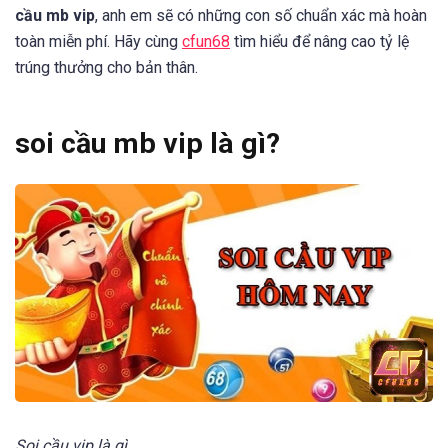
cầu mb vip
, anh em sẽ có những con số chuẩn xác mà hoàn
toàn miễn phí. Hãy cùng
cfun68
tìm hiểu để nâng cao tỷ lệ
trúng thưởng cho bản thân.
soi cầu mb vip là gì?
Soi cầu vip là gì