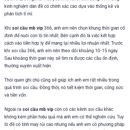
kinh nghiệm dàn đề có chính xác cao dựa vào thống kê và
phân tích tỉ mỉ.
Khi
soi cầu mb vip
366, anh em nên chọn khung thời gian cố
định để nuôi con lô tín nhất. Bên cạnh đó là việc kết hợp
cách vào tiền hợp lý để mang lại nhiều lợi nhuận nhất. Trước
khi soi cầu 366, anh em nên theo dõi khoảng 10-15 ngày.
Sau khoảng thời gian này sẽ tìm ra được các cầu ổn định,
thường xuyên xuất hiện.
Thói quen ghi chú cũng sẽ giúp ích anh em rất nhiều trong
quá trình soi cầu. Đồng thời, nó tiết kiệm thời gian, công sức
và tiền vốn.
Ngoài ra
soi cầu mb vip
còn có các kênh soi cầu khác
không kém phần hiệu quả mà anh em có thể nghiên cứu. Tuy
lô đề có tính may rủi cao nhưng nếu anh em có phương pháp