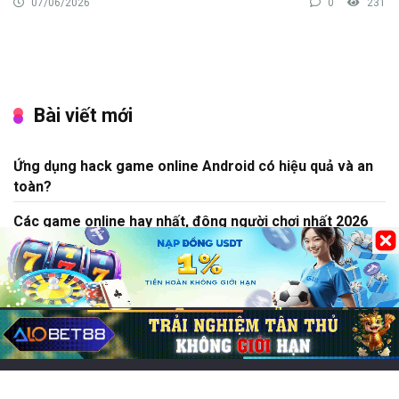
07/06/2026
0
231
Bài viết mới
Ứng dụng hack game online Android có hiệu quả và an
toàn?
Các game online hay nhất, đông người chơi nhất 2026
Chơi game cung đấu mobile: Top 7 lựa chọn cuốn hút
Game đổi thẻ trên iOS hay, trải nghiệm chiến thuật cực
cuốn
Chơi game CF Mobile: Làm chủ chiến trường Crossfire
Legends