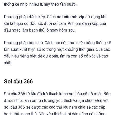
thống kê nhịp, nhiều ít, hay theo tần suất…
Phương pháp đánh kép: Cách
soi cầu mb vip
sử dụng khi
khi kết quả có đầu số, đuôi số câm. Anh em đánh kép của
đầu hoặc làm bạch thủ lô ngày hôm sau.
Phương pháp bạc nhớ: Cách soi cầu thực hiện bằng thống kê
tần suất xuất hiện số lô trong một khoảng thời gian. Qua các
dấu hiệu riêng biệt để dự đoán, tìm ra con số có xác về cao
nhất.
Soi cầu 366
Soi cầu 366 từ lâu đã trở thành kênh soi cầu xổ số miền Bắc
được nhiều anh em tin tưởng, yêu thích và lựa chọn. Đến với
soi cầu 366 sẽ được các cao thủ lâu năm chia sẻ các cặp
bạch thủ, song thủ. Nếu yêu thích chơi dàn cũng có những