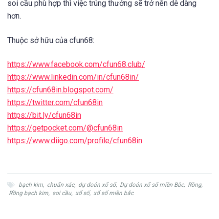
soi cầu phù hợp thì việc trúng thưởng sẽ trở nên dễ dàng
hơn.
Thuộc sở hữu của cfun68:
https://www.facebook.com/cfun68.club/
https://www.linkedin.com/in/cfun68in/
https://cfun68in.blogspot.com/
https://twitter.com/cfun68in
https://bit.ly/cfun68in
https://getpocket.com/@cfun68in
https://www.diigo.com/profile/cfun68in
bạch kim
,
chuẩn xác
,
dự đoán xổ số
,
Dự đoán xổ số miền Bắc
,
Rồng
,
Rồng bạch kim
,
soi cầu
,
xổ số
,
xổ số miền bắc