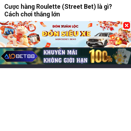
Cược hàng Roulette (Street Bet) là gì?
Cách chơi thắng lớn
29/05/2026
0
242
Bài viết mới
Các game online hay nhất, đông người chơi nhất 2026
Chơi game cung đấu mobile: Top 7 lựa chọn cuốn hút
Game đổi thẻ trên iOS hay, trải nghiệm chiến thuật cực
cuốn
Chơi game CF Mobile: Làm chủ chiến trường Crossfire
Legends