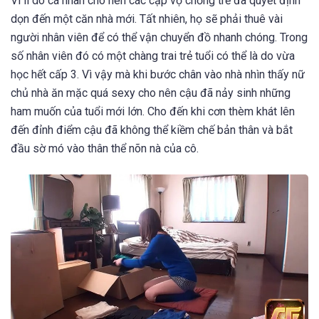
Vì lí do cá nhân cho nên các cặp vợ chồng trẻ đã quyết định
dọn đến một căn nhà mới. Tất nhiên, họ sẽ phải thuê vài
người nhân viên để có thể vận chuyển đồ nhanh chóng. Trong
số nhân viên đó có một chàng trai trẻ tuổi có thể là do vừa
học hết cấp 3. Vì vậy mà khi bước chân vào nhà nhìn thấy nữ
chủ nhà ăn mặc quá sexy cho nên cậu đã nảy sinh những
ham muốn của tuổi mới lớn. Cho đến khi cơn thèm khát lên
đến đỉnh điểm cậu đã không thể kiềm chế bản thân và bắt
đầu sờ mó vào thân thể nõn nà của cô.