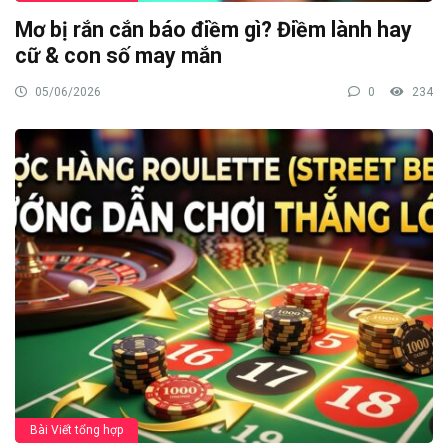
Mơ bị rắn cắn báo điềm gì? Điềm lành hay
cữ & con số may mắn
05/06/2026
0
234
Bài Viết tổng hợp