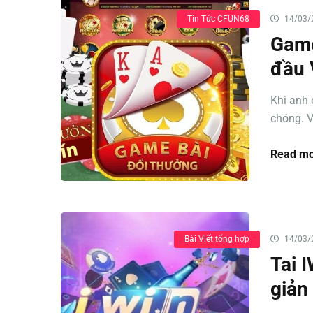
Tin Tức CFUN68
14/03/
Game
đầu 
Khi anh 
chóng. V
Read mo
Bài Viết tổng hợp
14/03/
Tai 
giản