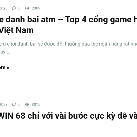
2023
0
2989
 danh bai atm – Top 4 cổng game 
Việt Nam
em chơi đánh bài sẽ được đổi thưởng qua thẻ ngân hàng rất n
ậy ...
re »
2023
0
3015
IWIN 68 chỉ với vài bước cực kỳ dễ v