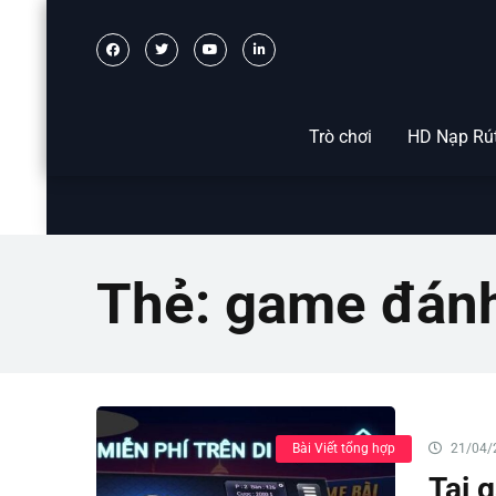
Trò chơi
HD Nạp Rú
Thẻ:
game đánh
Bài Viết tổng hợp
21/04/
Tai 