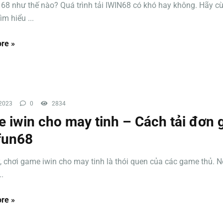
 68 như thế nào? Quá trình tải IWIN68 có khó hay không. Hãy c
ìm hiểu ...
re »
2023
0
2834
 iwin cho may tinh – Cách tải đơn 
cfun68
, chơi game iwin cho may tinh là thói quen của các game thủ. 
..
re »