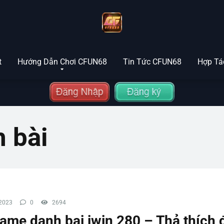
t
Hướng Dẫn Chơi CFUN68
Tin Tức CFUN68
Hợp Tác
 bài
2023
0
2694
game danh bai iwin 280 – Thả thích