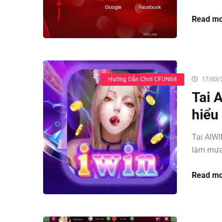
Read mo
Hướng Dẫn Chơi CFUN68
17/03/
Tai 
hiểu
Tai AIWI
làm mưa 
Read mo