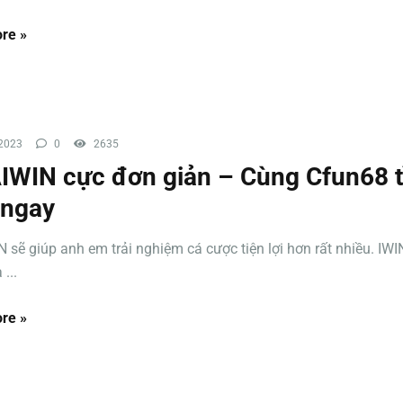
re »
2023
0
2635
AIWIN cực đơn giản – Cùng Cfun68 
 ngay
N sẽ giúp anh em trải nghiệm cá cược tiện lợi hơn rất nhiều. IW
...
re »