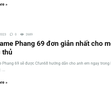
re »
2023
0
2689
game Phang 69 đơn giản nhất cho m
 thủ
e Phang 69 sẽ được Cfun68 hướng dẫn cho anh em ngay trong b
 ...
re »