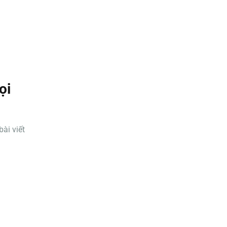
ọi
ài viết