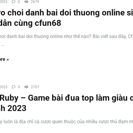
2023
0
2679
tro choi danh bai doi thuong online s
dẫn cùng cfun68
choi danh bai doi thuong online như thế nào? Bài viết sau đây, C
...
re »
2023
0
2707
 Ruby – Game bài đua top làm giàu 
h 2023
y luôn là địa chỉ cá cược quen thuộc của nhiều cược thủ đam 