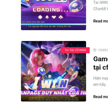
Tai IWIN
Cfun68 t
Read mo
Tin Tức CFUN68
13/03/
Game
tại 
Hiện nay
em hãy .
Read mo