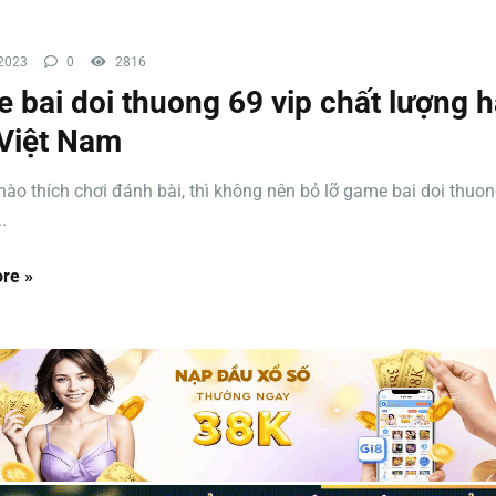
2023
0
2816
 bai doi thuong 69 vip chất lượng 
Việt Nam
ào thích chơi đánh bài, thì không nên bỏ lỡ game bai doi thuo
.
re »
2
…
6
7
»