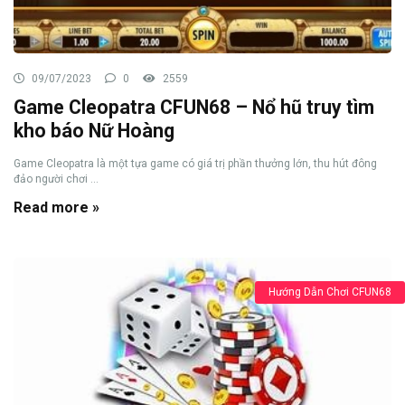
09/07/2023
0
2559
Game Cleopatra CFUN68 – Nổ hũ truy tìm
kho báo Nữ Hoàng
Game Cleopatra là một tựa game có giá trị phần thưởng lớn, thu hút đông
đảo người chơi ...
Read more »
Hướng Dẫn Chơi CFUN68