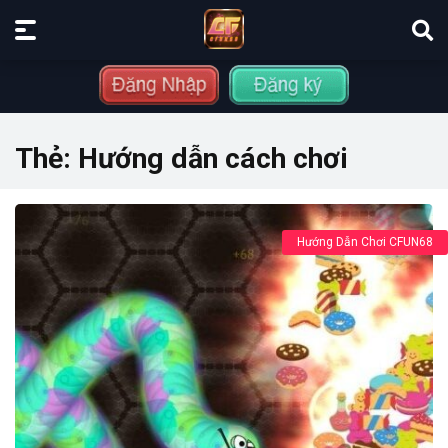
Thẻ:
Hướng dẫn cách chơi
Hướng Dẫn Chơi CFUN68