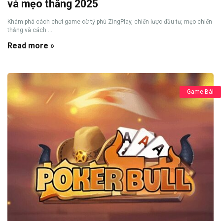
và mẹo thắng 2025
Khám phá cách chơi game cờ tỷ phú ZingPlay, chiến lược đầu tư, mẹo chiến
thắng và cách ...
Read more »
Game Bài