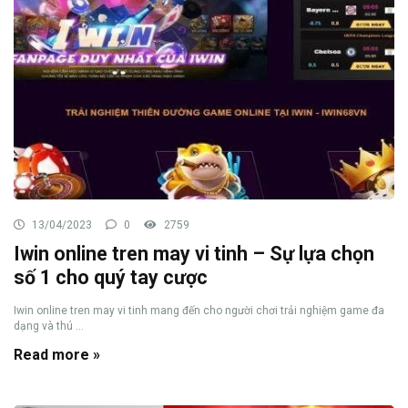
13/04/2023
0
2759
Iwin online tren may vi tinh – Sự lựa chọn
số 1 cho quý tay cược
Iwin online tren may vi tinh mang đến cho người chơi trải nghiệm game đa
dạng và thú ...
Read more »