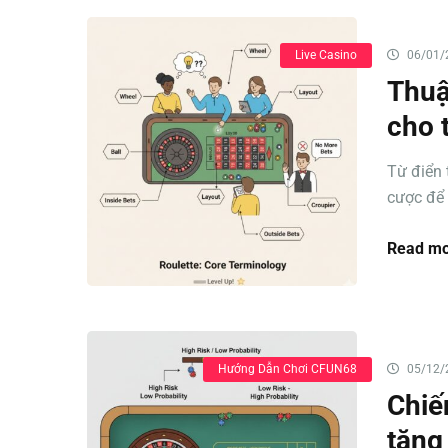
Live Casino
06/01/
Thuậ
cho 
Từ điển 
cược để .
Read mo
Hướng Dẫn Chơi CFUN68
05/12/
Chiế
tăng 