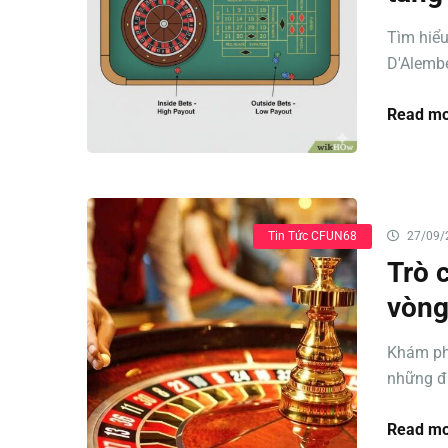
Tìm hiểu
D'Alembe
Read mo
Tin Tức CFUN68
27/09/
Trò c
vòng
Khám phá
những đi
Read mo