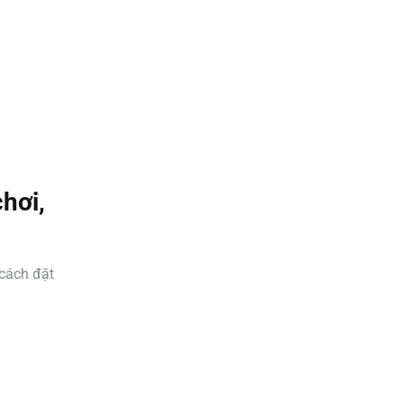
hơi,
 cách đặt