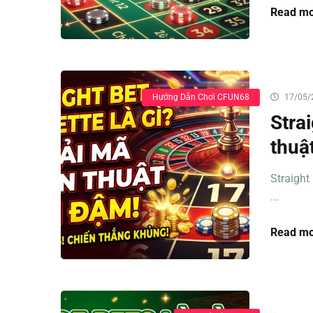
Read mo
Hướng Dẫn Chơi CFUN68
17/05/
Strai
thuậ
Straight
...
Read mo