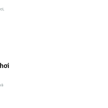
ci,
chơi
 và