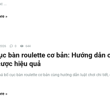
c ...
re »
2026
0
644
ục bàn roulette cơ bản: Hướng dẫn c
cược hiệu quả
 bố cục bàn roulette cơ bản cùng hướng dẫn luật chơi chi tiết,
re »