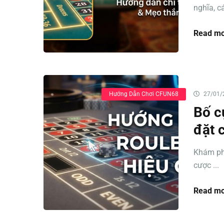
nghĩa, cá
Read mo
Hướng Dẫn Chơi CFUN68
27/01/
Bố c
đặt 
Khám phá
cược ...
Read mo