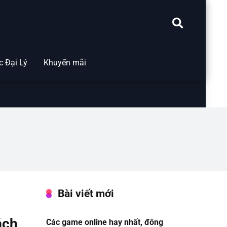
 Đại Lý
Khuyến mãi
Bài viết mới
ách
Các game online hay nhất, đông