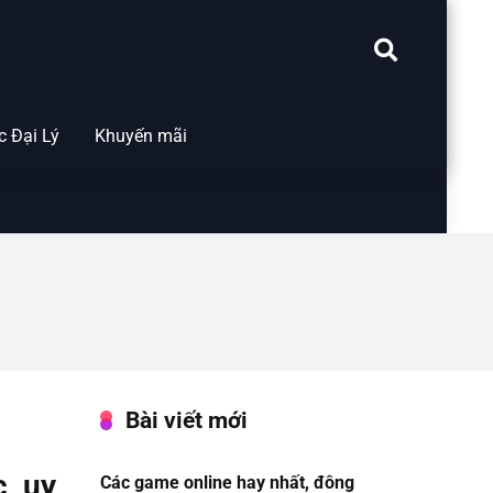
 Đại Lý
Khuyến mãi
Bài viết mới
c, uy
Các game online hay nhất, đông