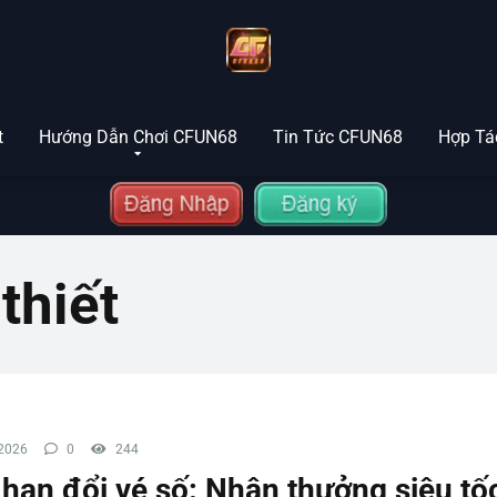
t
Hướng Dẫn Chơi CFUN68
Tin Tức CFUN68
Hợp Tác
thiết
2026
0
244
 hạn đổi vé số: Nhận thưởng siêu tố