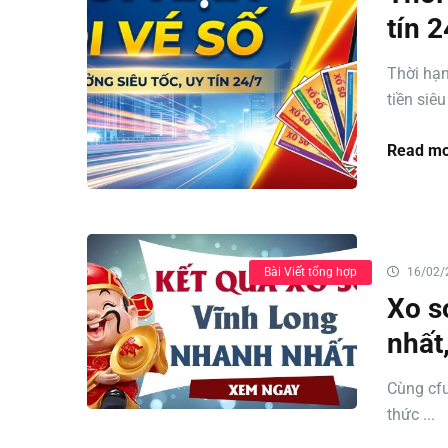
tín 
Thời hạn
tiền siêu 
Read mo
Bài Viết tổng hợp
16/02/
Xo s
nhất
Cùng cfu
thức ...