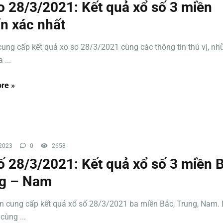
o 28/3/2021: Kết quả xổ số 3 miền
n xác nhất
ung cấp kết quả xo so 28/3/2021 cùng các thông tin thú vị, nh
 ...
re »
2023
0
2658
ố 28/3/2021: Kết quả xổ số 3 miền 
g – Nam
n cung cấp kết quả xổ số 28/3/2021 ba miền Bắc, Trung, Nam. 
cùng ...