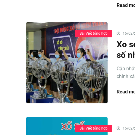
Read mo
Bài Viết tổng hợp
16/02/
Xo s
số n
Cập nhật
chính xác
Read mo
Bài Viết tổng hợp
16/02/