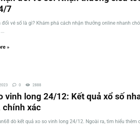
24/7
 đổi vé số là gì? Khám phá cách nhận thưởng online nhanh chón
...
re »
2023
0
2888
o vinh long 24/12: Kết quả xổ số nh
, chính xác
n68 dò kết quả xo so vinh long 24/12. Ngoài ra, tìm hiểu thêm 