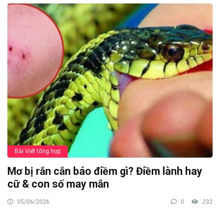
Bài Viết tổng hợp
Mơ bị rắn cắn báo điềm gì? Điềm lành hay
cữ & con số may mắn
05/06/2026
0
232