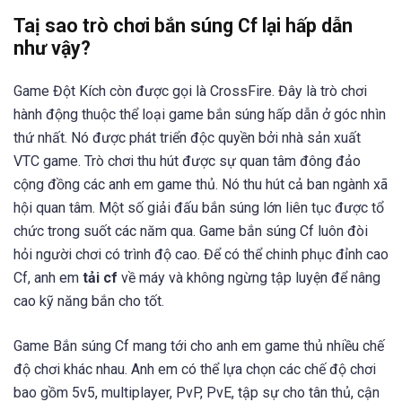
Taị sao trò chơi bắn súng Cf lại hấp dẫn
như vậy?
Game Đột Kích còn được gọi là CrossFire. Đây là trò chơi
hành động thuộc thể loại game bắn súng hấp dẫn ở góc nhìn
thứ nhất. Nó được phát triển độc quyền bởi nhà sản xuất
VTC game. Trò chơi thu hút được sự quan tâm đông đảo
cộng đồng các anh em game thủ. Nó thu hút cả ban ngành xã
hội quan tâm. Một số giải đấu bắn súng lớn liên tục được tổ
chức trong suốt các năm qua. Game bắn súng Cf luôn đòi
hỏi người chơi có trình độ cao. Để có thể chinh phục đỉnh cao
Cf, anh em
tải cf
về máy và
không ngừng tập luyện để nâng
cao kỹ năng bắn cho tốt.
Game Bắn súng Cf mang tới cho anh em game thủ nhiều chế
độ chơi khác nhau. Anh em có thể lựa chọn các chế độ chơi
bao gồm 5v5, multiplayer, PvP, PvE, tập sự cho tân thủ, cận