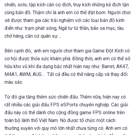
chiến, solo, tập kích căn cứ địch, truy kích những kẻ địch tận
cùng bản đồ. Thậm chí là anh em có thể đặt bom. Người chơi
sẽ được tham gia các trải nghiệm với các loại bản đồ kinh
điển như: trạm phát sóng, Ngã tư tử thần, bão sa mạc, tàu
chở hàng, căn cứ quân sự….
Bên cạnh đó, anh em người chơi tham gia Game Đột Kích có
cơ hội được thỏa sức khám phá. Đồng thời, anh em có thể sở
hữu kho vũ khí đa dạng bậc nhất hiện nay như: Barret, AK47,
M4A1, AWM, AUG… Tất cả đều có thể nâng cấp và thay đổi
màu sắc.
Từ đó gia tăng thêm sức chiến đấu. Thêm nữa, hiện nay có
rất nhiều các giải đấu FPS eSPorts chuyên nghiệp. Các giải
đấu này có thể dành cho cộng đồng game FPS online trên
toàn bộ lãnh thổ Việt Nam. Nó được tổ chức một cách
thường xuyên với quy mô lớn nhất chưa từng có. Anh em có