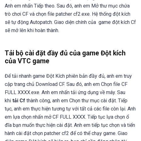
Anh em nhấn
Tiếp theo. Sau đó, anh em Mở thư mục chứa
trò chơi CF và chọn file patcher cf2.exe. Hệ thống đột kích
sẽ tự động Autopatch. Giao diện chính của game đột kích Cf
sẽ mở lên khi hoàn thành.
Tải bộ cài đặt đầy đủ của game Đột kích
của VTC game
Để tải nhanh game Đột Kích phiên bản đầy đủ, anh em truy
cập trang chủ Download CF. Sau đó, anh em Chọn file CF
FULL XXXX.exe. Anh em nhấn tải ứng dụng về máy. Sau
khi
tải Cf
thành công, anh em
Chọn thư mục cài đặt. Tiếp
tục, anh em thực hiện tương tự với tất cả các file còn lại. Anh
em lựa chọn nhấn mở CF FULL XXXX. Tiếp tục lựa chọn ổ
đĩa bạn muốn thực hiện cài đặt. Anh em tiếp tục chọn và tiến
hành cài đặt chọn patcher cf2 để có thể chạy game. Giao