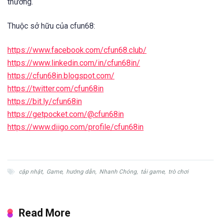
thưởng.
Thuộc sở hữu của cfun68:
https://www.facebook.com/cfun68.club/
https://www.linkedin.com/in/cfun68in/
https://cfun68in.blogspot.com/
https://twitter.com/cfun68in
https://bit.ly/cfun68in
https://getpocket.com/@cfun68in
https://www.diigo.com/profile/cfun68in
cập nhật
,
Game
,
hướng dẫn
,
Nhanh Chóng
,
tải game
,
trò chơi
Read More