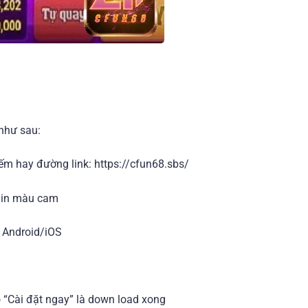
như sau:
ếm hay đường link: https://cfun68.sbs/
ó in màu cam
 Android/iOS
o “Cài đặt ngay” là down load xong