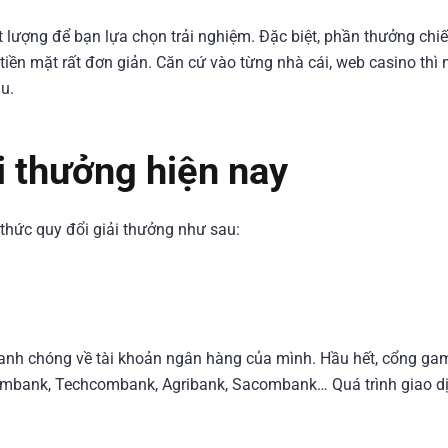
ất lượng để bạn lựa chọn trải nghiệm. Đặc biệt, phần thưởng chi
tiền mặt rất đơn giản. Căn cứ vào từng nhà cái, web casino thì 
u.
i thưởng hiện nay
 thức quy đổi giải thưởng như sau:
nhanh chóng về tài khoản ngân hàng của mình. Hầu hết, cổng ga
combank, Techcombank, Agribank, Sacombank… Quá trình giao d
.