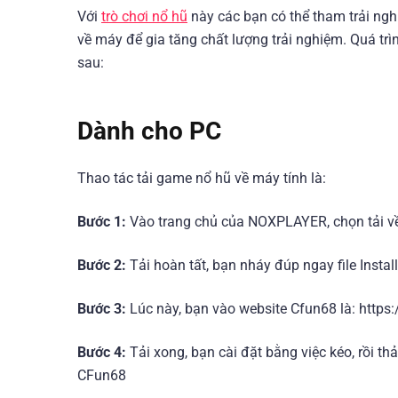
Với
trò chơi nổ hũ
này các bạn có thể tham trải nghi
về máy để gia tăng chất lượng trải nghiệm. Quá tr
sau:
Dành cho PC
Thao tác tải game nổ hũ về máy tính là:
Bước 1:
Vào trang chủ của NOXPLAYER, chọn tải v
Bước 2:
Tải hoàn tất, bạn nháy đúp ngay file Instal
Bước 3:
Lúc này, bạn vào website Cfun68 là: https:/
Bước 4:
Tải xong, bạn cài đặt bằng việc kéo, rồi th
CFun68