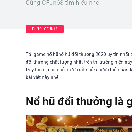
Cùng CFun68 tìm hiểu nhé!
Tin Tức CFUN68
Tải game nổ hũnổ hũ đổi thưởng 2020 uy tín nhất c
đổi thưởng chất lượng nhất trên thị trường hiện n
Đây luôn là câu hỏi được rất nhiều cược thủ quan 
bài viết này nhé!
Nổ hũ đổi thưởng là 