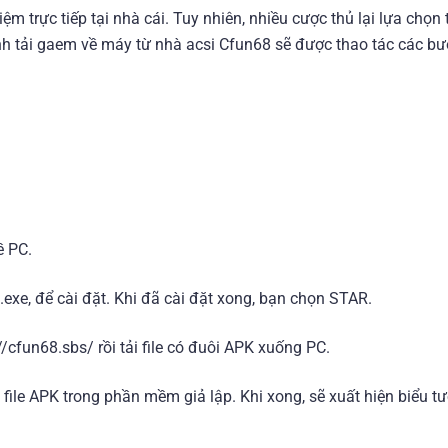
ệm trực tiếp tại nhà cái. Tuy nhiên, nhiều cược thủ lại lựa chọn
ình tải gaem về máy từ nhà acsi Cfun68 sẽ được thao tác các b
ề PC.
l.exe, để cài đặt. Khi đã cài đặt xong, bạn chọn STAR.
/cfun68.sbs/ rồi tải file có đuôi APK xuống PC.
ả file APK trong phần mềm giả lập. Khi xong, sẽ xuất hiện biểu t