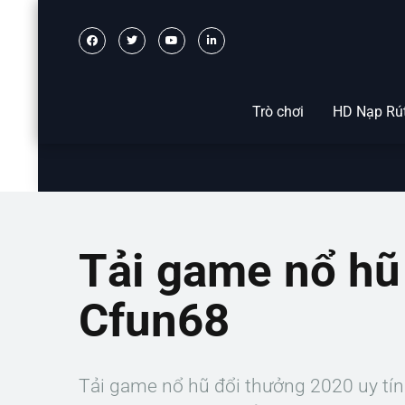
Trò chơi
HD Nạp Rú
Tải game nổ hũ
Cfun68
Tải game nổ hũ đổi thưởng 2020 uy tín