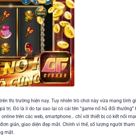
n thị trường hiện nay. Tuy nhiên trò chơi này vừa mang tính giải
trị. Đó là lí do tại sao lại có cái tên “game nổ hũ đổi thưởng” 
 online trên các web, smartphone… chỉ với thiết bị có kết nối mạ
ại đơn giản, giao diện đẹp mắt. Chính vì thế, số lượng người tham
ng mặt.