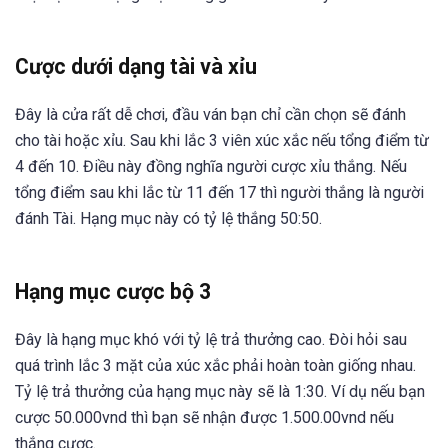
Cược dưới dạng tài và xỉu
Đây là cửa rất dễ chơi, đầu ván bạn chỉ cần chọn sẽ đánh
cho tài hoặc xỉu. Sau khi lắc 3 viên xúc xắc nếu tổng điểm từ
4 đến 10. Điều này đồng nghĩa người cược xỉu thắng. Nếu
tổng điểm sau khi lắc từ 11 đến 17 thì người thắng là người
đánh Tài. Hạng mục này có tỷ lệ thắng 50:50.
Hạng mục cược bộ 3
Đây là hạng mục khó với tỷ lệ trả thưởng cao. Đòi hỏi sau
quá trình lắc 3 mặt của xúc xắc phải hoàn toàn giống nhau.
Tỷ lệ trả thưởng của hạng mục này sẽ là 1:30. Ví dụ nếu bạn
cược 50.000vnd thì bạn sẽ nhận được 1.500.00vnd nếu
thắng cược.