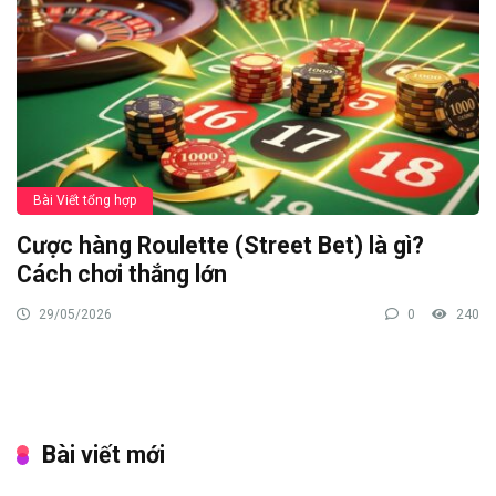
Bài Viết tổng hợp
Cược hàng Roulette (Street Bet) là gì?
Cách chơi thắng lớn
29/05/2026
0
240
Bài viết mới