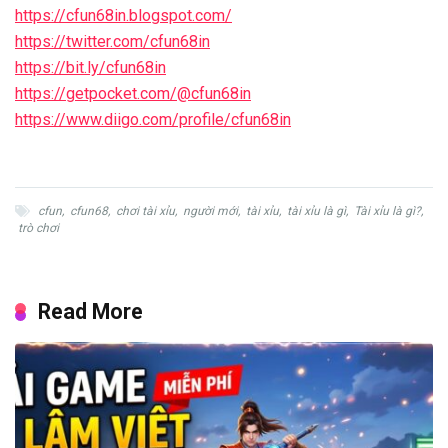
https://cfun68in.blogspot.com/
https://twitter.com/cfun68in
https://bit.ly/cfun68in
https://getpocket.com/@cfun68in
https://www.diigo.com/profile/cfun68in
cfun
,
cfun68
,
chơi tài xỉu
,
người mới
,
tài xỉu
,
tài xỉu là gì
,
Tài xỉu là gì?
,
trò chơi
Read More