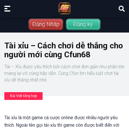
Tài xỉu – Cách chơi dễ thắng cho
người mới cùng Cfun68
Tài – Xỉu được yêu thích bởi cách chơi đơn giản như phần lớn
mang lại vô cùng hấp dẫn. Cùng Cfun tìm hiểu luật chơi tài
xỉu dễ thắng nhất nhé.
Bài Viết tổng hợp
Tài xỉu là một game cá cược online được nhiều người yêu
thích. Ngoài tên gọi tài-xỉu thì game còn được biết đến với