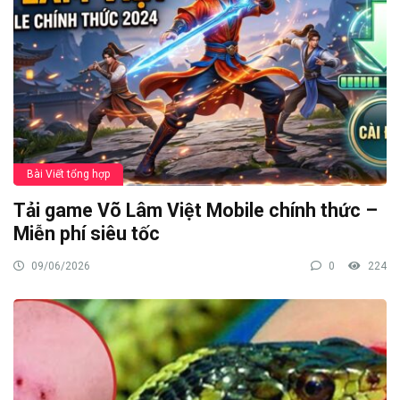
Bài Viết tổng hợp
Tải game Võ Lâm Việt Mobile chính thức –
Miễn phí siêu tốc
09/06/2026
0
224