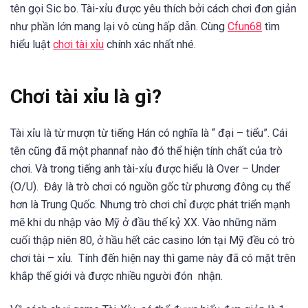
tên gọi Sic bo. Tài-xỉu được yêu thích bởi cách chơi đơn giản
như phần lớn mang lại vô cùng hấp dẫn. Cùng
Cfun68
tìm
hiểu luật
chơi tài xỉu
chính xác nhất nhé.
Chơi tài xỉu là gì?
Tài xỉu là từ mượn từ tiếng Hán có nghĩa là “ đại – tiểu”. Cái
tên cũng đã một phannaf nào đó thể hiện tính chất của trò
chơi. Và trong tiếng anh tài-xỉu được hiểu là Over – Under
(O/U). Đây là trò chơi có nguồn gốc từ phương đông cụ thể
hơn là Trung Quốc. Nhưng trò chơi chỉ được phát triển mạnh
mẽ khi du nhập vào Mỹ ở đầu thế kỷ XX. Vào những năm
cuối thập niên 80, ở hầu hết các casino lớn tại Mỹ đều có trò
chơi tài – xỉu. Tính đến hiện nay thì game này đã có mặt trên
khắp thế giới và được nhiều người đón nhận.