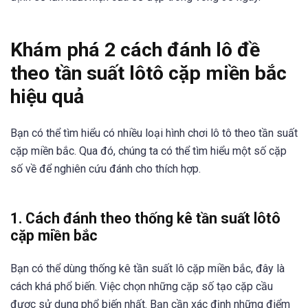
Khám phá 2 cách đánh lô đề
theo tần suất lôtô cặp miền bắc
hiệu quả
Bạn có thể tìm hiểu có nhiều loại hình chơi lô tô theo tần suất
cặp miền bắc. Qua đó, chúng ta có thể tìm hiểu một số cặp
số về để nghiên cứu đánh cho thích hợp.
1. Cách đánh theo thống kê tần suất lôtô
cặp miền bắc
Bạn có thể dùng thống kê tần suất lô cặp miền bắc, đây là
cách khá phổ biến. Việc chọn những cặp số tạo cặp cầu
được sử dụng phổ biến nhất. Bạn cần xác định những điểm