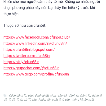
khiến cho mọi người cảm thấy tò mò. Không có nhiều người
chọn phương pháp này nên bạn hãy tìm hiểu kỹ trước khi
thực hiện.
Thuộc sở hữu của cfun68:
https://www.facebook.com/cfun68.club/
https://www.linkedin.com/in/cfun68in/
https://cfun68in.blogspot.com/
https://twitter.com/cfun68in
https://bit.ly/cfun68in
https://getpocket.com/@cfun68in
https://www.diigo.com/profile/cfun68in
Cách đánh lô
,
cách đánh lô đề
,
cfun
,
cfun68
,
đánh lô
,
Đánh lô
,
đánh lô
đề
,
lô đề
,
lô tô
,
Lô Tô cặp
,
Pháp
,
tần suất lô tô cặp
,
thống kê tần suất