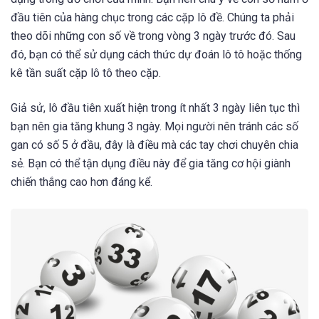
đầu tiên của hàng chục trong các cặp lô đề. Chúng ta phải
theo dõi những con số về trong vòng 3 ngày trước đó. Sau
đó, bạn có thể sử dụng cách thức dự đoán lô tô hoặc thống
kê tần suất cặp lô tô theo cặp.
Giả sử, lô đầu tiên xuất hiện trong ít nhất 3 ngày liên tục thì
bạn nên gia tăng khung 3 ngày. Mọi người nên tránh các số
gan có số 5 ở đầu, đây là điều mà các tay chơi chuyên chia
sẻ. Bạn có thể tận dụng điều này để gia tăng cơ hội giành
chiến thắng cao hơn đáng kể.