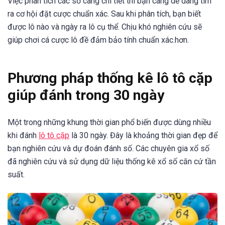
Việc phân tích các số càng chi tiết thì bạn càng dễ dàng tìm
ra cơ hội đặt cược chuẩn xác. Sau khi phân tích, bạn biết
được lô nào và ngày ra lô cụ thể. Chịu khó nghiên cứu sẽ
giúp chơi cá cược lô đề đảm bảo tính chuẩn xác.hơn.
Phương pháp thống kê lô tô cặp
giúp đánh trong 30 ngày
Một trong những khung thời gian phổ biến được dùng nhiều
khi đánh
lô tô cặp
là 30 ngày. Đây là khoảng thời gian đẹp để
bạn nghiên cứu và dự đoán đánh số. Các chuyên gia xổ số
đã nghiên cứu và sử dụng dữ liệu thống kê xổ số căn cứ tần
suất.