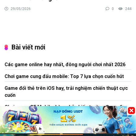
29/05/2026
0
244
Bài viết mới
Các game online hay nhất, đông người chơi nhất 2026
Chơi game cung đấu mobile: Top 7 lựa chọn cuốn hút
Game đổi thẻ trên iOS hay, trải nghiệm chiến thuật cực
cuốn
Chơi game CF Mobile: Làm chủ chiến trường Crossfire
Legends
Mo thấy nấm mồ đánh lô đề con gì? Điềm báo lành hay
dữ?