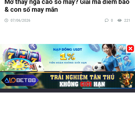
Mơ thấy ngã cao số mấy? Giải mã điềm báo
& con số may mắn
07/06/2026
0
221
Bài viết mới
Chơi game cung đấu mobile: Top 7 lựa chọn cuốn hút
Game đổi thẻ trên iOS hay, trải nghiệm chiến thuật cực
cuốn
Chơi game CF Mobile: Làm chủ chiến trường Crossfire
Legends
Mo thấy nấm mồ đánh lô đề con gì? Điềm báo lành hay
dữ?