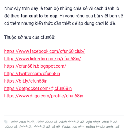
Như vậy trên đây là toàn bộ những chia sẻ về cách đánh lô
đề theo
tan xuat lo to cap
. Hi vọng rằng qua bài viết bạn sẽ
có thêm những kiến thức cần thiết để áp dụng chơi lô đề.
Thuộc sở hữu của cfun68:
https://www.facebook.com/cfun68.club/
https://www.linkedin.com/in/cfun68in/
https://cfun68in.blogspot.com/
https://twitter.com/cfun68in
https://bit.ly/cfun68in
https://getpocket.com/@cfun68in
https://www.diigo.com/profile/cfun68in
cách chơi lô đề
,
Cách đánh lô
,
cách đánh lô đề
,
cập nhật
,
chơi lô đề
,
đánh lô
,
Đánh lô
,
đánh lô đề
,
lô đề
,
Pháp
,
soi cầu
,
thống kê tần suất
,
xổ