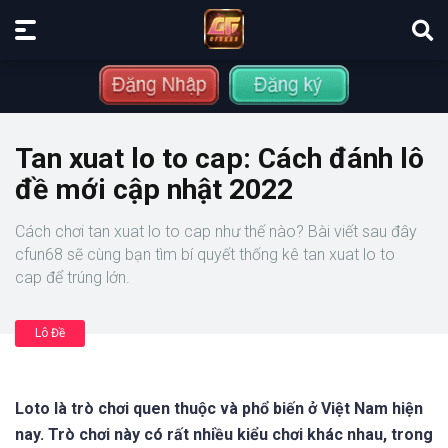
Tan xuat lo to cap: Cách đánh lô
đề mới cập nhật 2022
Cách chơi tan xuat lo to cap như thế nào? Bài viết sau đây
cfun68 sẽ cùng bạn tìm bí quyết thống kê tan xuat lo to
cap để trúng lớn.
Lô Đề
Loto là trò chơi quen thuộc và phổ biến ở Việt Nam hiện
nay. Trò chơi này có rất nhiều kiểu chơi khác nhau, trong