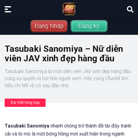
Tasubaki Sanomiya – Nữ diễn
viên JAV xinh đẹp hàng đầu
Tasubaki Sanomiya là một diễn viên JAV xinh đẹp hàng đầu
cùng sự quyến rũ hút hồn người xem. Hãy cùng Cfun68 tìm
hiểu chi tiết về cô sau đây nhé.
Bài Viết tổng hợp
Tasubaki Sanomiya
nhanh chóng trở thành đề tài đầy tranh
cãi và tò mò là một bóng hồng mới xuất hiện trong ngành