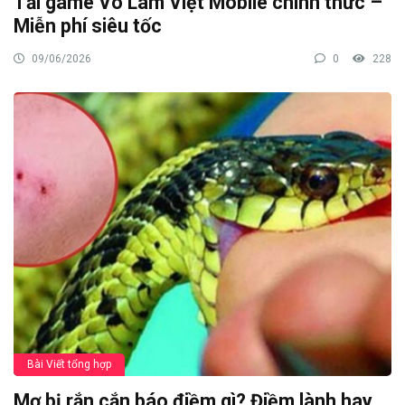
Tải game Võ Lâm Việt Mobile chính thức –
Miễn phí siêu tốc
09/06/2026
0
228
Bài Viết tổng hợp
Mơ bị rắn cắn báo điềm gì? Điềm lành hay