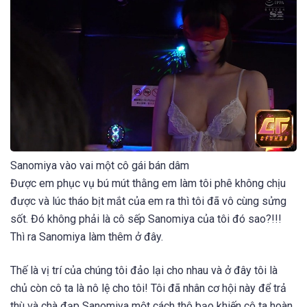
Sanomiya vào vai một cô gái bán dâm
Được em phục vụ bú mút thằng em làm tôi phê không chịu
được và lúc tháo bịt mắt của em ra thì tôi đã vô cùng sửng
sốt. Đó không phải là cô sếp Sanomiya của tôi đó sao?!!!
Thì ra Sanomiya làm thêm ở đây.
Thế là vị trí của chúng tôi đảo lại cho nhau và ở đây tôi là
chủ còn cô ta là nô lệ cho tôi! Tôi đã nhân cơ hội này để trả
thù và chà đạp Sanomiya một cách thô bạo khiến cô ta hoàn