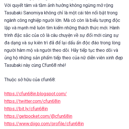
Với quyết tâm và tầm ảnh hưởng không ngừng mở rộng
Tasubaki Sanomiya không chỉ là một cái tên nổi bật trong
ngành công nghiệp người lớn. Mà cô còn là biểu tượng độc
lập và mạnh mẽ luôn tìm kiếm những thách thức mới. Hành
trình đặc sắc của cô là câu chuyện về sự đổi mới cùng sự
đa dạng và sự kiên trì đã để lại dấu ấn độc đáo trong lòng
người hâm mộ và người theo dõi. Hãy tiếp tục theo dõi và
ủng hộ những sản phẩm tiếp theo của nữ diễn viên xinh đẹp
Tasubaki này cùng Cfun68 nhé!
Thuộc sở hữu của cfun68:
https://cfun68in.blogspot.com/
https://twitter.com/cfun68in
https://bit.ly/cfun68in
https://getpocket.com/@cfun68in
https://www.diigo.com/profile/cfun68in