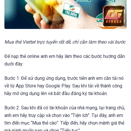
Mua thẻ Viettel trực tuyến rất dễ, chỉ cần làm theo vài bước
Để nạp thẻ online anh em hãy làm theo các bước hướng dẫn
dưới đây:
Bước 1: Để sử dụng ứng dụng, trước tiên anh em cần tải nó
về từ App Store hay Google Play. Sau khi tải về thành công
hãy mở ứng dụng lên và bắt đầu đăng ký tài khoản.
Bước 2: Sau khi đã có tài khoản của nhà mạng, tại trang chủ,
anh em hãy truy cập và chọn vào “Tiện ích”. Tại đây, anh em
tìm đến mục “Mua thẻ cào”. Tiếp đến, hãy chọn mệnh giá thẻ
mà mình muốn nạp và chọn “Tiếp tục”.