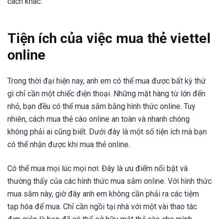
cách khác.
Tiện ích của việc mua thẻ viettel
online
Trong thời đại hiện nay, anh em có thể mua được bất kỳ thứ
gì chỉ cần một chiếc điện thoại. Những mặt hàng từ lớn đến
nhỏ, bạn đều có thể mua sắm bằng hình thức online. Tuy
nhiên, cách mua thẻ cào online an toàn và nhanh chóng
không phải ai cũng biết. Dưới đây là một số tiện ích mà bạn
có thể nhận được khi mua thẻ online.
Có thể mua mọi lúc mọi nơi: Đây là ưu điểm nổi bật và
thường thấy của các hình thức mua sắm online. Với hình thức
mua sắm này, giờ đây anh em không cần phải ra các tiệm
tạp hóa để mua. Chỉ cần ngồi tại nhà với một vài thao tác