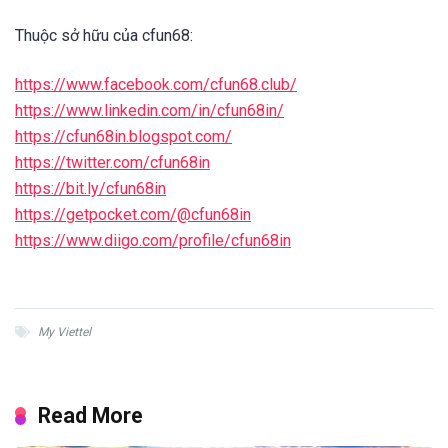
Thuộc sở hữu của cfun68:
https://www.facebook.com/cfun68.club/
https://www.linkedin.com/in/cfun68in/
https://cfun68in.blogspot.com/
https://twitter.com/cfun68in
https://bit.ly/cfun68in
https://getpocket.com/@cfun68in
https://www.diigo.com/profile/cfun68in
My Viettel
Read More