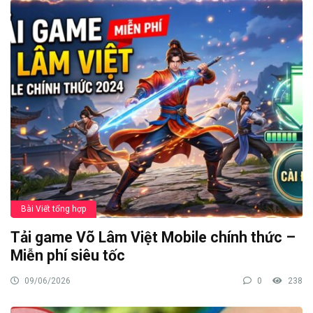
Bài Viết tổng hợp
Tải game Võ Lâm Việt Mobile chính thức –
Miễn phí siêu tốc
09/06/2026
0
238