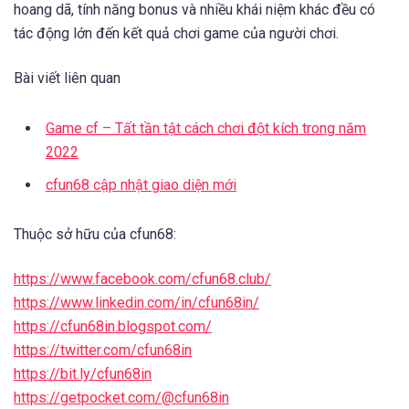
hoang dã, tính năng bonus và nhiều khái niệm khác đều có
tác động lớn đến kết quả chơi game của người chơi.
Bài viết liên quan
Game cf – Tất tần tật cách chơi đột kích trong năm
2022
cfun68 cập nhật giao diện mới
Thuộc sở hữu của cfun68:
https://www.facebook.com/cfun68.club/
https://www.linkedin.com/in/cfun68in/
https://cfun68in.blogspot.com/
https://twitter.com/cfun68in
https://bit.ly/cfun68in
https://getpocket.com/@cfun68in