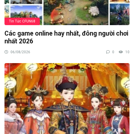
Tin Tức CFUN68
Các game online hay nhất, đông người chơi
nhất 2026
06/08/2026
0
10