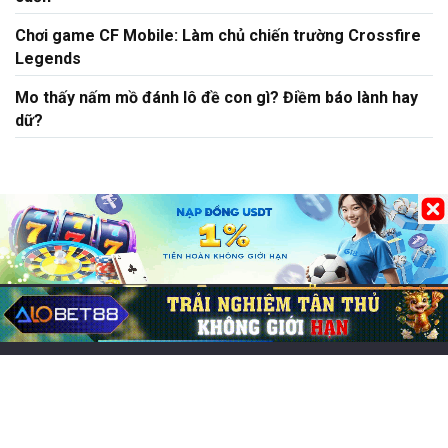
Chơi game CF Mobile: Làm chủ chiến trường Crossfire
Legends
Mo thấy nấm mồ đánh lô đề con gì? Điềm báo lành hay
dữ?