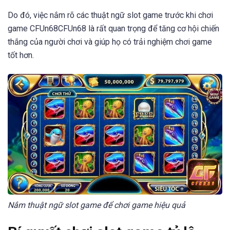
Do đó, việc nắm rõ các thuật ngữ slot game trước khi chơi
game CFUn68CFUn68 là rất quan trọng để tăng cơ hội chiến
thắng của người chơi và giúp họ có trải nghiệm chơi game
tốt hơn.
Nắm thuật ngữ slot game để chơi game hiệu quả