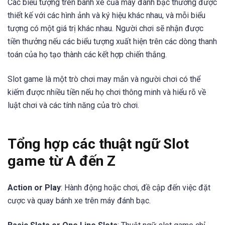
Các biểu tượng trên bánh xe của máy đánh bạc thường được
thiết kế với các hình ảnh và ký hiệu khác nhau, và mỗi biểu
tượng có một giá trị khác nhau. Người chơi sẽ nhận được
tiền thưởng nếu các biểu tượng xuất hiện trên các dòng thanh
toán của họ tạo thành các kết hợp chiến thắng.
Slot game là một trò chơi may mắn và người chơi có thể
kiếm được nhiều tiền nếu họ chơi thông minh và hiểu rõ về
luật chơi và các tính năng của trò chơi.
Tổng hợp các thuật ngữ Slot
game từ A đến Z
Action or Play
: Hành động hoặc chơi, đề cập đến việc đặt
cược và quay bánh xe trên máy đánh bạc.