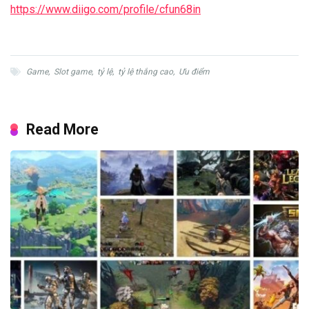
https://www.diigo.com/profile/cfun68in
Game
,
Slot game
,
tỷ lệ
,
tỷ lệ thắng cao
,
Ưu điểm
Read More