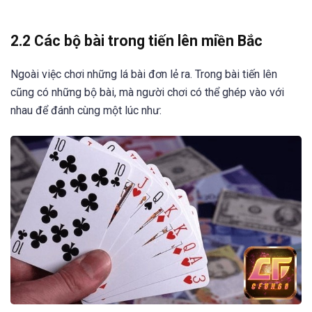
2.2 Các bộ bài trong tiến lên miền Bắc
Ngoài việc chơi những lá bài đơn lẻ ra. Trong bài tiến lên
cũng có những bộ bài, mà người chơi có thể ghép vào với
nhau để đánh cùng một lúc như: