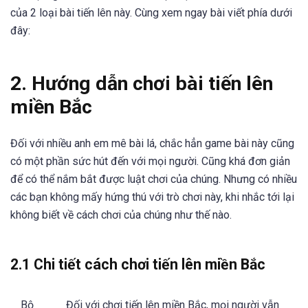
của 2 loại bài tiến lên này. Cùng xem ngay bài viết phía dưới
đây:
2. Hướng dẫn chơi bài tiến lên
miền Bắc
Đối với nhiều anh em mê bài lá, chắc hẳn game bài này cũng
có một phần sức hút đến với mọi người. Cũng khá đơn giản
để có thể nắm bắt được luật chơi của chúng. Nhưng có nhiều
các bạn không mấy hứng thú với trò chơi này, khi nhắc tới lại
không biết về cách chơi của chúng như thế nào.
2.1 Chi tiết cách chơi tiến lên miền Bắc
Bộ
Đối với chơi tiến lên miền Bắc, mọi người vẫn