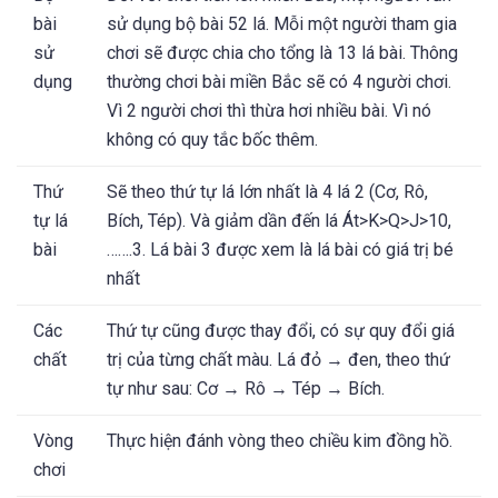
bài
sử dụng bộ bài 52 lá. Mỗi một người tham gia
sử
chơi sẽ được chia cho tổng là 13 lá bài. Thông
dụng
thường chơi bài miền Bắc sẽ có 4 người chơi.
Vì 2 người chơi thì thừa hơi nhiều bài. Vì nó
không có quy tắc bốc thêm.
Thứ
Sẽ theo thứ tự lá lớn nhất là 4 lá 2 (Cơ, Rô,
tự lá
Bích, Tép). Và giảm dần đến lá Át>K>Q>J>10,
bài
…….3. Lá bài 3 được xem là lá bài có giá trị bé
nhất
Các
Thứ tự cũng được thay đổi, có sự quy đổi giá
chất
trị của từng chất màu. Lá đỏ → đen, theo thứ
tự như sau: Cơ → Rô → Tép → Bích.
Vòng
Thực hiện đánh vòng theo chiều kim đồng hồ.
chơi