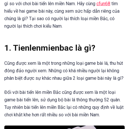
gì so với chơi bài tiến lên miền Nam. Hãy cùng
cfun68
tìm
hiểu về hai game bài này, cùng xem sức hấp dẫn riêng của
chúng là gì? Tại sao có người lại thích loại miền Bắc, có
người lại thích chơi kiểu Nam.
1. Tienlenmienbac là gì?
Cũng được xem là một trong những loại game bài lá, thu hút
đông đảo người xem. Những có khá nhiều người lại không
phân biệt được sự khác nhau giữa 2 loại game bài này là gì?
Đối với bài tiến lên miền Bắc cũng được xem là một loại
game bài tiến lên, sử dụng bộ bài lá thông thường 52 quân.
Tuy nhiên bài tiến lên miền Bắc lại có những quy định về luật
chơi khắt khe hơn rất nhiều so với bài miền Nam.