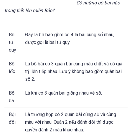
Có những bộ bài nào
trong tiến lên miền Bắc?
Bộ
Đây là bộ bao gồm có 4 lá bài cùng số nhau,
tứ
được gọi là bài tứ quý.
quý
Bộ
Là bộ bài có 3 quân bài cùng màu chất và có giá
lốc
trị liên tiếp nhau. Lưu ý không bao gồm quân bài
số 2.
Bộ
Là khi có 3 quân bài giống nhau về số.
ba
Bội
Là trường hợp có 2 quân bài cùng số và cùng
đôi
màu với nhau. Quân 2 nếu đánh đôi thì được
quyền đánh 2 màu khác nhau.