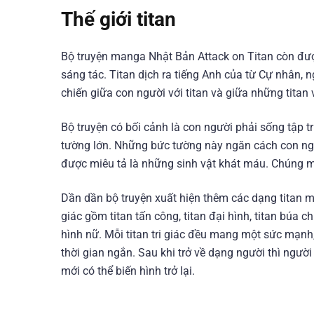
Thế giới titan
Bộ truyện manga Nhật Bản Attack on Titan còn được
sáng tác. Titan dịch ra tiếng Anh của từ Cự nhân, 
chiến giữa con người với titan và giữa những titan 
Bộ truyện có bối cảnh là con người phải sống tập 
tường lớn. Những bức tường này ngăn cách con ngườ
được miêu tả là những sinh vật khát máu. Chúng m
Dần dần bộ truyện xuất hiện thêm các dạng titan mớ
giác gồm titan tấn công, titan đại hình, titan búa ch
hình nữ. Mỗi titan tri giác đều mang một sức mạnh,
thời gian ngắn. Sau khi trở về dạng người thì người
mới có thể biến hình trở lại.