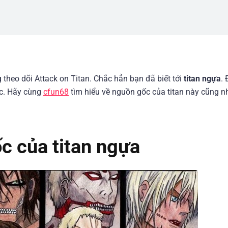
theo dõi Attack on Titan. Chắc hẳn bạn đã biết tới
titan ngựa
. 
ức. Hãy cùng
cfun68
tìm hiểu về nguồn gốc của titan này cũng n
c của titan ngựa