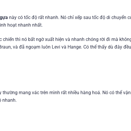
ngựa
này có tốc độ rất nhanh. Nó chỉ xếp sau tốc độ di chuyển c
inh hoạt nhanh nhất.
 chiến thì nó bất ngờ xuất hiện và nhanh chóng rời đi mà không
 Braun, và đã ngoạm luôn Levi và Hange. Có thể thấy dù đây đều
ày thường mang vác trên mình rất nhiều hàng hoá. Nó có thể vậ
độ nhanh.