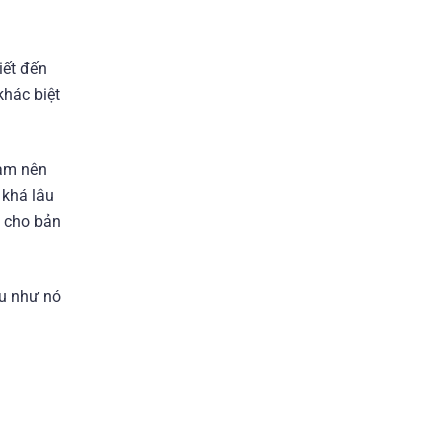
iết đến
khác biệt
làm nên
 khá lâu
i cho bản
ầu như nó