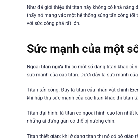
Như đã giới thiệu thì titan này không có khả năng đ
thấy nó mang vác một hệ thống súng tấn công tối 
với sức công phá rất lớn.
Sức mạnh của một số
Ngoài
titan ngựa
thì có một số dạng titan khác cũ
sức mạnh của các titan. Dưới đây là sức mạnh của 
Titan tấn công: Đây là titan của nhân vật chính Er
khi hấp thụ sức mạnh của các titan khác thì titan 
Titan đại hình: là titan có ngoại hình cao lớn nhất
những ai đứng gần có thể bị nướng chín.
Titan thiết giáp: khi ở dạng titan thì nó có bộ giáp