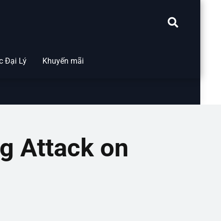
 Đại Lý
Khuyến mãi
ng Attack on