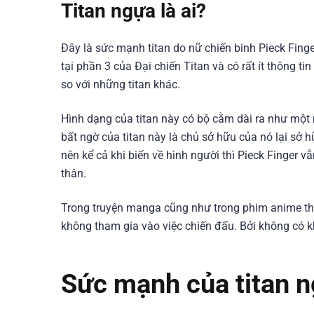
Titan ngựa là ai?
Đây là sức mạnh titan do nữ chiến binh Pieck Fing
tại phần 3 của Đại chiến Titan và có rất ít thông ti
so với những titan khác.
Hình dạng của titan này có bộ cằm dài ra như một
bất ngờ của titan này là chủ sở hữu của nó lại sở h
nên kể cả khi biến về hình người thì Pieck Finger 
thân.
Trong truyện manga cũng như trong phim anime thì 
không tham gia vào việc chiến đấu. Bởi không có 
Sức mạnh của titan 