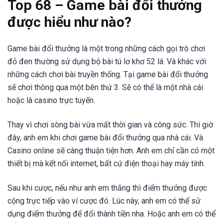
Top 68 – Game bài đổi thưởng
được hiểu như nào?
Game bài đổi thưởng là một trong những cách gọi trò chơi
đỏ đen thường sử dụng bộ bài tú lơ khơ 52 lá. Và khác với
những cách chơi bài truyền thống. Tại game bài đổi thưởng
sẽ chơi thông qua một bên thứ 3. Sẽ có thể là một nhà cái
hoặc là casino trực tuyến.
Thay vì chơi sòng bài vừa mất thời gian và công sức. Thì giờ
đây, anh em khi chơi game bài đổi thưởng qua nhà cái. Và
Casino online sẽ càng thuận tiện hơn. Anh em chỉ cần có một
thiết bị mà kết nối internet, bất cứ điện thoại hay máy tính.
Sau khi cược, nếu như anh em thắng thì điểm thưởng được
cộng trực tiếp vào ví cược đó. Lúc này, anh em có thể sử
dụng điểm thưởng để đổi thành tiền nha. Hoặc anh em có thể