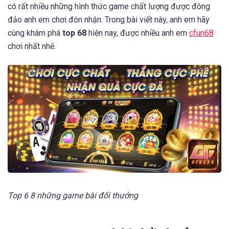
có rất nhiều những hình thức game chất lượng được đông
đảo anh em chơi đón nhận. Trong bài viết này, anh em hãy
cùng khám phá
top 68
hiện nay, được nhiều anh em
cfun68
chơi nhất nhé.
Top 6 8 những game bài đổi thưởng