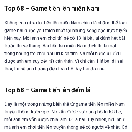
Top 68 – Game tiến lên miền Nam
Không còn gì xa lạ, tiến lên miền Nam chính là những thể loại
game bài được yêu thích nhất tại những sòng bạc trực tuyến
hiện nay. Mỗi anh em chơi thì sẽ có 13 lá bài, ai đánh hết bài
trước thì sẽ thắng. Bài tiến lên miền Nam đích thị là một
trong những trò chơi đấu trí kịch tính. Và mỗi nước đi, đều
được anh em suy xét rất cẩn thận. Vì chỉ cần 1 lá bài đi sai
thôi, thì sẽ ảnh hưởng đến toàn bộ dây bài đó nhé.
Top 68 – Game tiến lên đếm lá
Đây là một trong những biến thể từ game tiến lên miền Nam
truyền thống trước giờ. Nó vẫn được sử dụng bộ tú lơ khơ,
mỗi anh em vẫn được chia làm 13 lá bài. Tuy nhiên, nếu như
mà anh em chơi tiến lên truyền thống sẽ có người về nhất. Có