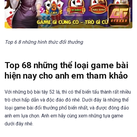
Top 6 8 những hình thức đổi thưởng
Top 68 những thể loại game bài
hiện nay cho anh em tham khảo
Với những bộ bài tây 52 lá, thì có thể biến tấu thành rất nhiều
trò chơi hấp dẫn và độc đáo đó nhé. Dưới đây là những thể
loại game bài đổi thưởng phổ biến nhất, và được đông đảo
anh em lựa chọn. Anh em hãy cùng xem những tựa game
dưới đây nhé.