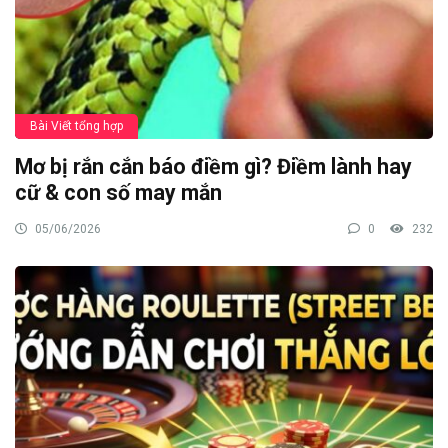
Bài Viết tổng hợp
Mơ bị rắn cắn báo điềm gì? Điềm lành hay
cữ & con số may mắn
05/06/2026
0
232