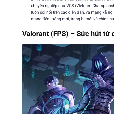
chuyên nghiệp như VCS (Vietnam Championship
luôn sôi nổi trên các diễn đàn, và mạng xã h
mang đến tướng mới, trang bị mới và chỉnh sửa
Valorant (FPS) – Sức hút từ 