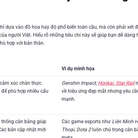
hỉ dựa vào đồ họa hay độ phổ biến toàn cầu, mà còn phải xét 
của người Việt. Hiểu rõ những tiêu chí này sẽ giúp bạn dễ dàng
phù hợp với bản thân.
Ví dụ minh họa
 cảm xúc chân thực.
Genshin Impact
,
Honkai: Star Rail
n
u để phù hợp nhiều cấu
về hiệu ứng đẹp mắt nhưng yêu c
mạnh.
hệ thống cân bằng giúp
Các game esports như
Liên Minh 
 Các bản cập nhật mới
Thoại
,
Dota 2
luôn chú trọng cân 
meta.