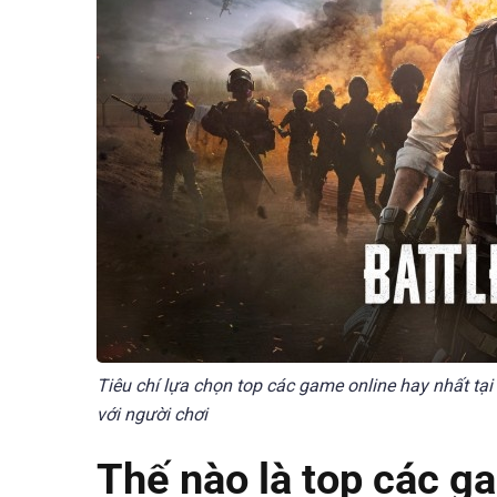
Tiêu chí lựa chọn top các game online hay nhất t
với người chơi
Thế nào là top các g