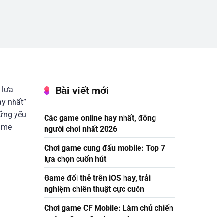
Bài viết mới
 lựa
ay nhất”
hững yếu
Các game online hay nhất, đông
game
người chơi nhất 2026
Chơi game cung đấu mobile: Top 7
lựa chọn cuốn hút
Game đổi thẻ trên iOS hay, trải
nghiệm chiến thuật cực cuốn
Chơi game CF Mobile: Làm chủ chiến