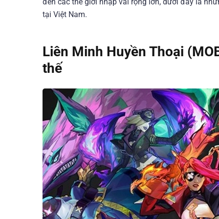
đến các thế giới nhập vai rộng lớn, dưới đây là n
tại Việt Nam.
Liên Minh Huyền Thoại (MOB
thế