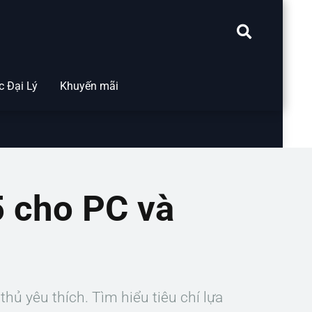
 Đại Lý
Khuyến mãi
5 cho PC và
ủ yêu thích. Tìm hiểu tiêu chí lựa