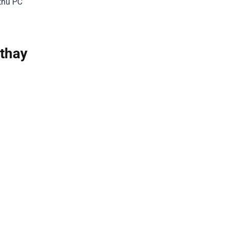
thủ PC
 thay