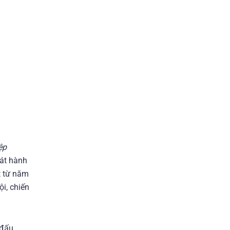
ệp
hát hành
t từ năm
i, chiến
 đấu