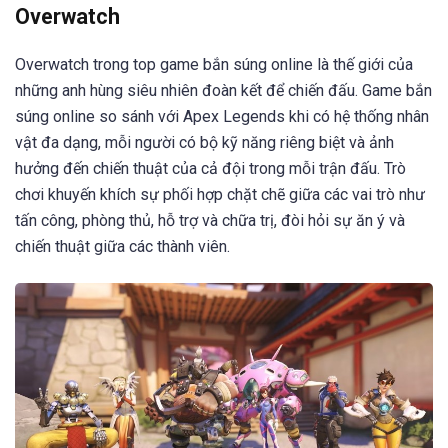
Overwatch
Overwatch trong top game bắn súng online là thế giới của
những anh hùng siêu nhiên đoàn kết để chiến đấu. Game bắn
súng online so sánh với Apex Legends khi có hệ thống nhân
vật đa dạng, mỗi người có bộ kỹ năng riêng biệt và ảnh
hưởng đến chiến thuật của cả đội trong mỗi trận đấu. Trò
chơi khuyến khích sự phối hợp chặt chẽ giữa các vai trò như
tấn công, phòng thủ, hỗ trợ và chữa trị, đòi hỏi sự ăn ý và
chiến thuật giữa các thành viên.