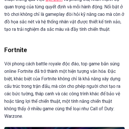
quan trọng của từng quyết định và mỗi hành động. Nổi bật ở
trò chơi không chỉ là gameplay đòi hỏi kỹ năng cao mà còn ở
đồ họa sắc nét và hệ thống nhân vật được thiết kế tinh xảo,
tạo ra trải nghiệm đa sắc màu và đầy tính chiến thuật.
Fortnite
Với phong cách battle royale độc đáo, top game bắn súng
online Fortnite đã trở thành một hiện tượng văn hóa. Đặc
biệt, khác biệt của Fortnite không chỉ là khả năng xây dựng
cấu trúc trong trận đấu, mà còn cho phép người chơi tạo ra
các bức tường, tháp canh và các công trình khác để bảo vệ
hoặc tăng lợi thế chiến thuật, một tính năng chiến thuật
không thấy ở nhiều game cùng thể loại như Call of Duty:
Warzone.