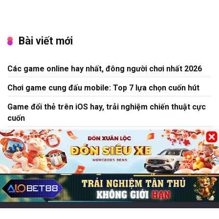
Bài viết mới
Các game online hay nhất, đông người chơi nhất 2026
Chơi game cung đấu mobile: Top 7 lựa chọn cuốn hút
Game đổi thẻ trên iOS hay, trải nghiệm chiến thuật cực
cuốn
Chơi game CF Mobile: Làm chủ chiến trường Crossfire
Legends
Mo thấy nấm mồ đánh lô đề con gì? Điềm báo lành hay
dữ?