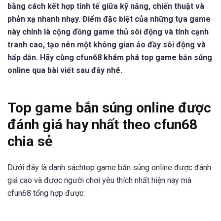
bằng cách kết hợp tinh tế giữa kỹ năng, chiến thuật và
phản xạ nhanh nhạy. Điểm đặc biệt của những tựa game
này chính là cộng đồng game thủ sôi động và tính cạnh
tranh cao, tạo nên một không gian ảo đầy sôi động và
hấp dẫn. Hãy cùng cfun68 khám phá top game bắn súng
online qua bài viết sau đây nhé.
Top game bắn súng online được
đánh giá hay nhất theo cfun68
chia sẻ
Dưới đây là danh sáchtop game bắn súng online được đánh
giá cao và được người chơi yêu thích nhất hiện nay mà
cfun68 tổng hợp được: