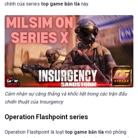
chính của series
top game bắn tỉa
này.
Cảm nhận sự căng thẳng và khốc liệt trong các trận đấu
chiến thuật của Insurgency
Operation Flashpoint series
Operation Flashpoint là loạt
top game bắn tỉa
mô phỏng