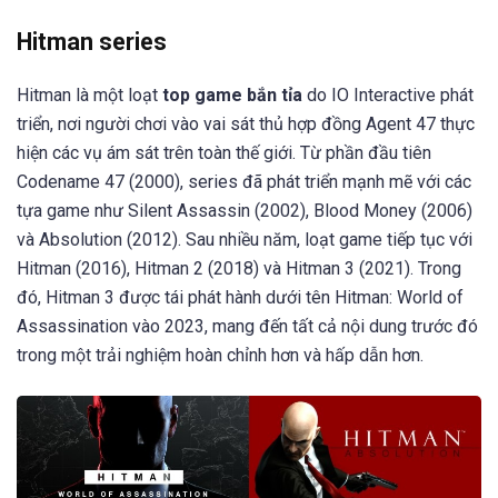
Hitman series
Hitman là một loạt
top game bắn tỉa
do IO Interactive phát
triển, nơi người chơi vào vai sát thủ hợp đồng Agent 47 thực
hiện các vụ ám sát trên toàn thế giới. Từ phần đầu tiên
Codename 47 (2000), series đã phát triển mạnh mẽ với các
tựa game như Silent Assassin (2002), Blood Money (2006)
và Absolution (2012). Sau nhiều năm, loạt game tiếp tục với
Hitman (2016), Hitman 2 (2018) và Hitman 3 (2021). Trong
đó, Hitman 3 được tái phát hành dưới tên Hitman: World of
Assassination vào 2023, mang đến tất cả nội dung trước đó
trong một trải nghiệm hoàn chỉnh hơn và hấp dẫn hơn.