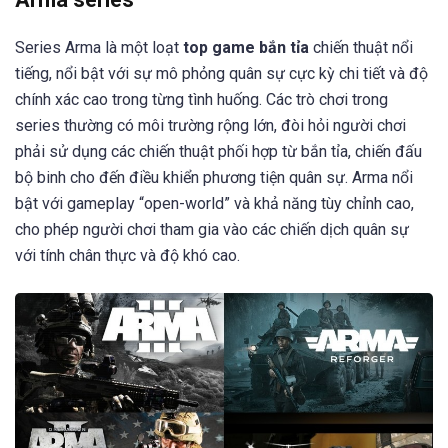
Series Arma là một loạt
top game bắn tỉa
chiến thuật nổi
tiếng, nổi bật với sự mô phỏng quân sự cực kỳ chi tiết và độ
chính xác cao trong từng tình huống. Các trò chơi trong
series thường có môi trường rộng lớn, đòi hỏi người chơi
phải sử dụng các chiến thuật phối hợp từ bắn tỉa, chiến đấu
bộ binh cho đến điều khiển phương tiện quân sự. Arma nổi
bật với gameplay “open-world” và khả năng tùy chỉnh cao,
cho phép người chơi tham gia vào các chiến dịch quân sự
với tính chân thực và độ khó cao.