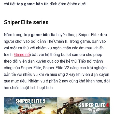
chi tiết
top game bắn tỉa
đình đám ở bên dưới.
Sniper Elite series
Nằm trong
top game bắn tỉa
huyền thoại, Sniper Elite đưa
người chơi vào bối cảnh Thế Chiến II. Trong game, bạn vào
vai một xạ thủ với nhiệm vụ ngăn chặn các âm mưu chiến
tranh.
Game nổ
i bật với hệ thống bullet camera cho phép
theo dõi viên đạn xuyên qua cơ thể kẻ thù. Tiếp nối thành
công của Sniper Elite, Sniper Elite V2 nâng cao trải nghiệm
bắn tỉa với nhiều vũ khí và hiệu ứng X-ray khi viên đạn xuyên
qua mục tiêu. Nhiệm vụ ở phần 2 này cũng khó khăn hơn, đòi
hỏi chiến thuật linh hoạt hơn.