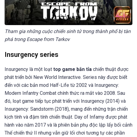
Tham gia những cuộc chiến sinh tử trong thành phố bị tàn
phá trong Escape from Tarkov
Insurgency series
Insurgency là một loạt
top game bắn tỉa
chiến thuật được
phát triển bởi New World Interactive. Series này được biết
đến với các bản mod Half-Life từ 2002 và Insurgency:
Modern Infantry Combat chính thức ra mắt vào 2008. Sau
đó, loạt game tiếp tục phát triển với Insurgency (2014) và
Insurgency: Sandstorm (2018), mang đến những trận chiến
kịch tính và đậm tính chiến thuật. Day of Infamy được phát
hành vào năm 2017 và là phiên bản phụ độc lập lấy bối cảnh
Thế chiến thứ II nhưng vẫn giữ lối chơi tương tự các phần