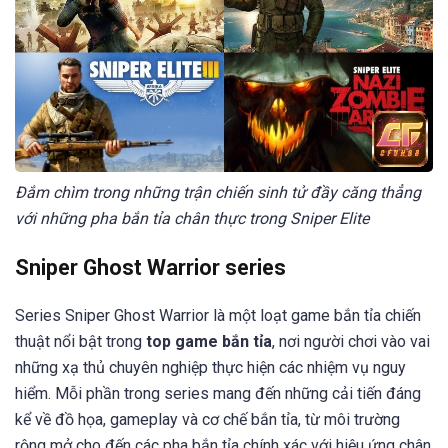
Đắm chìm trong những trận chiến sinh tử đầy căng thẳng
với những pha bắn tỉa chân thực trong Sniper Elite
Sniper Ghost Warrior series
Series Sniper Ghost Warrior là một loạt game bắn tỉa chiến
thuật nổi bật trong
top game bắn tỉa
, nơi người chơi vào vai
những xạ thủ chuyên nghiệp thực hiện các nhiệm vụ nguy
hiểm. Mỗi phần trong series mang đến những cải tiến đáng
kể về đồ họa, gameplay và cơ chế bắn tỉa, từ môi trường
rộng mở cho đến các pha bắn tỉa chính xác với hiệu ứng chân