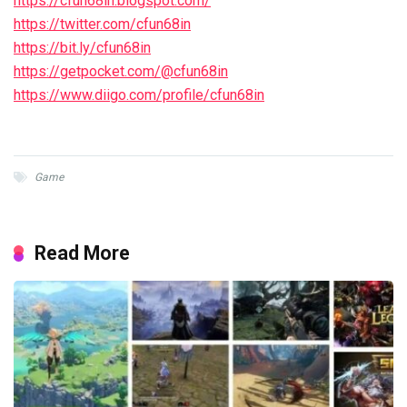
https://cfun68in.blogspot.com/
https://twitter.com/cfun68in
https://bit.ly/cfun68in
https://getpocket.com/@cfun68in
https://www.diigo.com/profile/cfun68in
Game
Read More