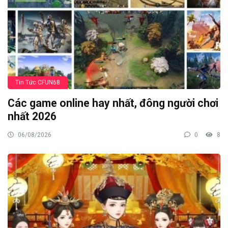
Tin Tức CFUN68
Các game online hay nhất, đông người chơi
nhất 2026
06/08/2026
0
8