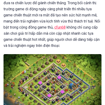
đưa ra chiến lược để giành chiến thắng. Trong bối cảnh thị
trường game di động ngày càng phát triển thì nhiều tựa
game chiến thuật mới ra mắt đã tạo nên sức hút mạnh mẽ,
mang đến trải nghiệm vừa kịch tính vừa thử thách trí tuệ. Nổi
bật trong cộng đồng game thủ,
cfun68
không chỉ cung cấp
sân chơi giải trí hấp dẫn mà còn cập nhật nhanh các tựa
game chiến thuật hot nhất, giúp người chơi dễ dàng tiếp cận
và trải nghiệm ngay trên điện thoại.