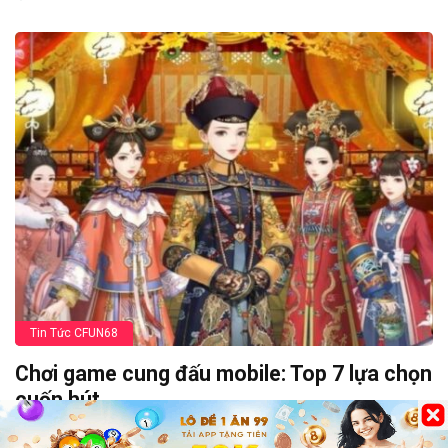
Tin Tức CFUN68
Chơi game cung đấu mobile: Top 7 lựa chọn
cuốn hút
27/07/2026
0
52