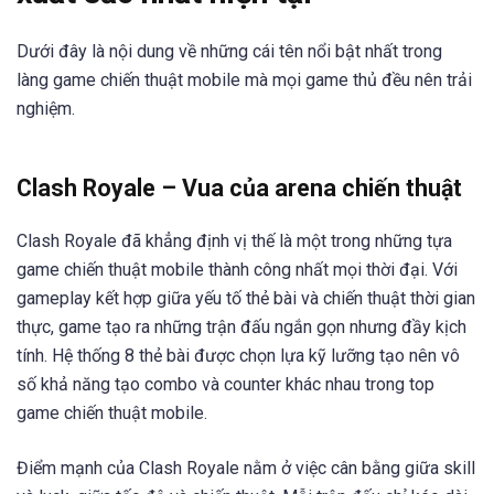
Dưới đây là nội dung về những cái tên nổi bật nhất trong
làng game chiến thuật mobile mà mọi game thủ đều nên trải
nghiệm.
Clash Royale – Vua của arena chiến thuật
Clash Royale đã khẳng định vị thế là một trong những tựa
game chiến thuật mobile thành công nhất mọi thời đại. Với
gameplay kết hợp giữa yếu tố thẻ bài và chiến thuật thời gian
thực, game tạo ra những trận đấu ngắn gọn nhưng đầy kịch
tính. Hệ thống 8 thẻ bài được chọn lựa kỹ lưỡng tạo nên vô
số khả năng tạo combo và counter khác nhau trong top
game chiến thuật mobile.
Điểm mạnh của Clash Royale nằm ở việc cân bằng giữa skill