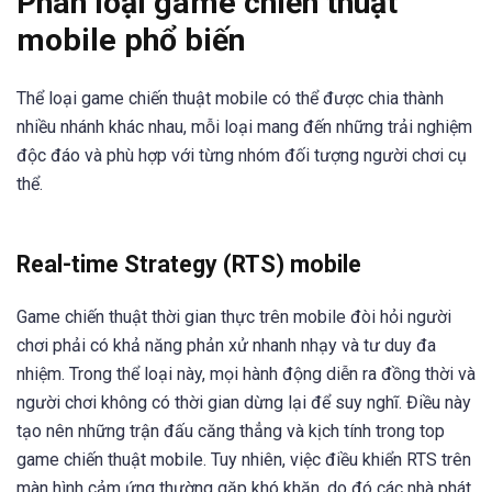
Phân loại game chiến thuật
mobile phổ biến
Thể loại game chiến thuật mobile có thể được chia thành
nhiều nhánh khác nhau, mỗi loại mang đến những trải nghiệm
độc đáo và phù hợp với từng nhóm đối tượng người chơi cụ
thể.
Real-time Strategy (RTS) mobile
Game chiến thuật thời gian thực trên mobile đòi hỏi người
chơi phải có khả năng phản xử nhanh nhạy và tư duy đa
nhiệm. Trong thể loại này, mọi hành động diễn ra đồng thời và
người chơi không có thời gian dừng lại để suy nghĩ. Điều này
tạo nên những trận đấu căng thẳng và kịch tính trong top
game chiến thuật mobile. Tuy nhiên, việc điều khiển RTS trên
màn hình cảm ứng thường gặp khó khăn, do đó các nhà phát