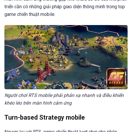
triển cần có những giải pháp giao diện thông minh trong top
game chiến thuật mobile.
Người chơi RTS mobile phải phản xạ nhanh và điều khiển
khéo léo trên màn hình cảm ứng
Turn-based Strategy mobile
Ngược lại với RTS, game chiến thuật lượt chơi cho phép