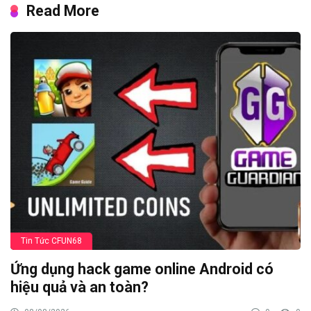
Read More
Tin Tức CFUN68
Ứng dụng hack game online Android có
hiệu quả và an toàn?