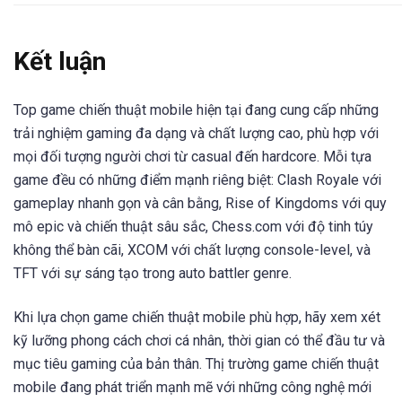
Kết luận
Top game chiến thuật mobile hiện tại đang cung cấp những
trải nghiệm gaming đa dạng và chất lượng cao, phù hợp với
mọi đối tượng người chơi từ casual đến hardcore. Mỗi tựa
game đều có những điểm mạnh riêng biệt: Clash Royale với
gameplay nhanh gọn và cân bằng, Rise of Kingdoms với quy
mô epic và chiến thuật sâu sắc, Chess.com với độ tinh túy
không thể bàn cãi, XCOM với chất lượng console-level, và
TFT với sự sáng tạo trong auto battler genre.
Khi lựa chọn game chiến thuật mobile phù hợp, hãy xem xét
kỹ lưỡng phong cách chơi cá nhân, thời gian có thể đầu tư và
mục tiêu gaming của bản thân. Thị trường game chiến thuật
mobile đang phát triển mạnh mẽ với những công nghệ mới