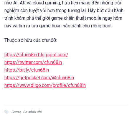
như AI, AR và cloud gaming, hứa hẹn mang đến những trải
nghiệm còn tuyệt vời hơn trong tương lai. Hãy bắt đầu hành
trình khám phá thế giới game chiến thuật mobile ngay hôm
nay và tìm ra tựa game hoàn hảo dành cho riêng bạn!
Thuộc sở hữu của cfun68:
https://cfun68in.blogspot.com/
https://twitter.com/cfun68in
https://bit.ly/cfun68in
https://getpocket.com/@cfun68in
https://www.diigo.com/profile/cfun68in
Game
,
So sánh chi