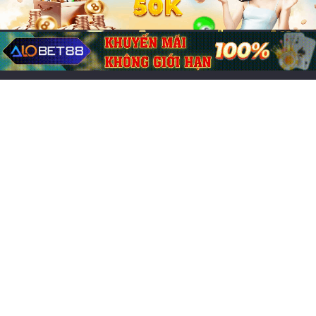
Bài viết mới
Ứng dụng hack game online Android có hiệu quả và an
toàn?
Các game online hay nhất, đông người chơi nhất 2026
Chơi game cung đấu mobile: Top 7 lựa chọn cuốn hút
Game đổi thẻ trên iOS hay, trải nghiệm chiến thuật cực
cuốn
Chơi game CF Mobile: Làm chủ chiến trường Crossfire
Legends