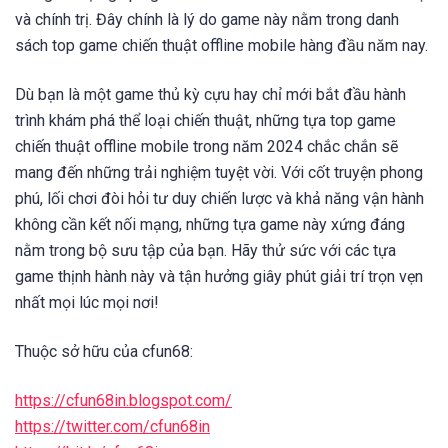
và chính trị. Đây chính là lý do game này nằm trong danh
sách top game chiến thuật offline mobile hàng đầu năm nay.
Dù bạn là một game thủ kỳ cựu hay chỉ mới bắt đầu hành
trình khám phá thể loại chiến thuật, những tựa top game
chiến thuật offline mobile trong năm 2024 chắc chắn sẽ
mang đến những trải nghiệm tuyệt vời. Với cốt truyện phong
phú, lối chơi đòi hỏi tư duy chiến lược và khả năng vận hành
không cần kết nối mạng, những tựa game này xứng đáng
nằm trong bộ sưu tập của bạn. Hãy thử sức với các tựa
game thịnh hành này và tận hưởng giây phút giải trí trọn vẹn
nhất mọi lúc mọi nơi!
Thuộc sở hữu của cfun68:
https://cfun68in.blogspot.com/
https://twitter.com/cfun68in