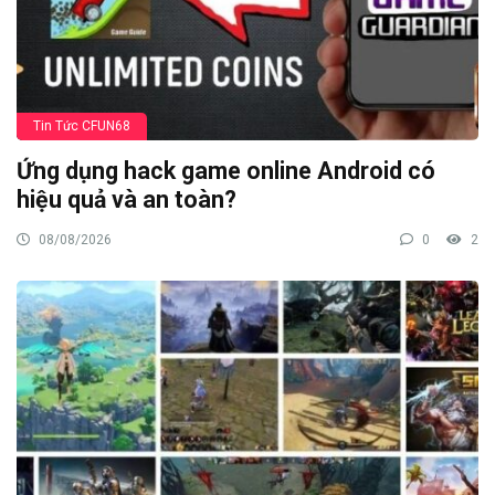
Tin Tức CFUN68
Ứng dụng hack game online Android có
hiệu quả và an toàn?
08/08/2026
0
2