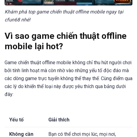
Khám phá top game chiến thuật offline mobile ngay tại
cfun68 nhé!
Vì sao game chiến thuật offline
mobile lại hot?
Game chiến thuật offline mobile không chỉ thu hút người chơi
bởi tính linh hoạt mà còn nhờ vào những yếu tố độc đáo mà
các dòng game trực tuyến không thể thay thế. Cùng điểm qua
các lý do khiến thể loại này được yêu thích qua bảng dưới
đây:
Yếu tố
Giải thích
Không cần
Bạn có thể chơi mọi lúc, mọi nơi,