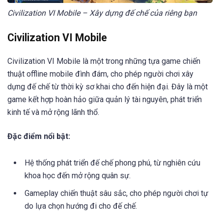
Civilization VI Mobile – Xây dựng đế chế của riêng bạn
Civilization VI Mobile
Civilization VI Mobile là một trong những tựa game chiến
thuật offline mobile đình đám, cho phép người chơi xây
dựng đế chế từ thời kỳ sơ khai cho đến hiện đại. Đây là một
game kết hợp hoàn hảo giữa quản lý tài nguyên, phát triển
kinh tế và mở rộng lãnh thổ.
Đặc điểm nổi bật:
Hệ thống phát triển đế chế phong phú, từ nghiên cứu
khoa học đến mở rộng quân sự.
Gameplay chiến thuật sâu sắc, cho phép người chơi tự
do lựa chọn hướng đi cho đế chế.