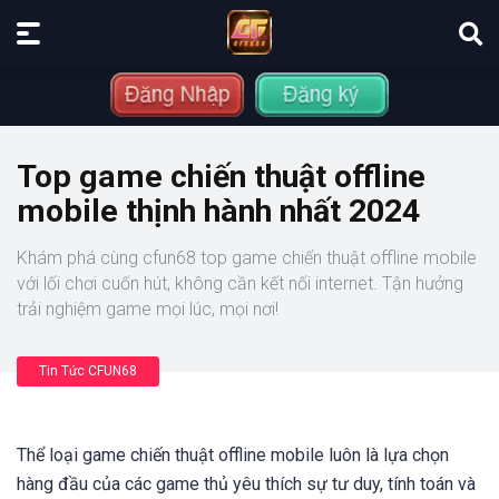
Top game chiến thuật offline
mobile thịnh hành nhất 2024
Khám phá cùng cfun68 top game chiến thuật offline mobile
với lối chơi cuốn hút, không cần kết nối internet. Tận hưởng
trải nghiệm game mọi lúc, mọi nơi!
Tin Tức CFUN68
Thể loại game chiến thuật offline mobile luôn là lựa chọn
hàng đầu của các game thủ yêu thích sự tư duy, tính toán và