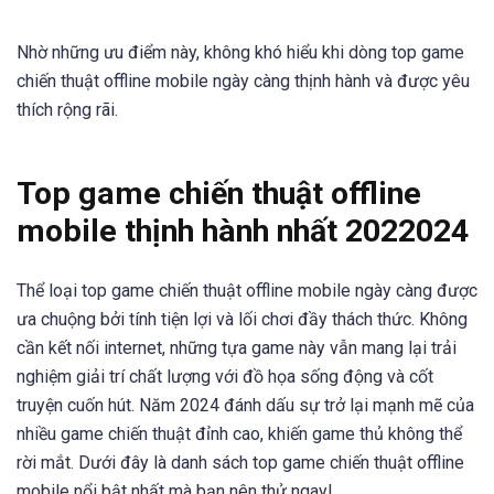
Nhờ những ưu điểm này, không khó hiểu khi dòng top game
chiến thuật offline mobile ngày càng thịnh hành và được yêu
thích rộng rãi.
Top game chiến thuật offline
mobile thịnh hành nhất 2022024
Thể loại top game chiến thuật offline mobile ngày càng được
ưa chuộng bởi tính tiện lợi và lối chơi đầy thách thức. Không
cần kết nối internet, những tựa game này vẫn mang lại trải
nghiệm giải trí chất lượng với đồ họa sống động và cốt
truyện cuốn hút. Năm 2024 đánh dấu sự trở lại mạnh mẽ của
nhiều game chiến thuật đỉnh cao, khiến game thủ không thể
rời mắt. Dưới đây là danh sách top game chiến thuật offline
mobile nổi bật nhất mà bạn nên thử ngay!