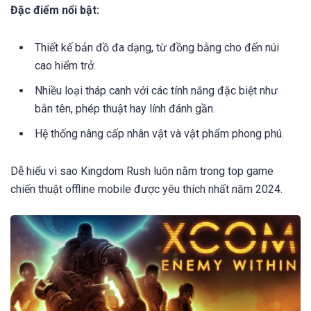
Đặc điểm nổi bật:
Thiết kế bản đồ đa dạng, từ đồng bằng cho đến núi
cao hiểm trở.
Nhiều loại tháp canh với các tính năng đặc biệt như
bắn tên, phép thuật hay lính đánh gần.
Hệ thống nâng cấp nhân vật và vật phẩm phong phú.
Dễ hiểu vì sao Kingdom Rush luôn nằm trong top game
chiến thuật offline mobile được yêu thích nhất năm 2024.