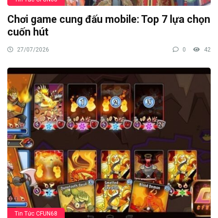
Chơi game cung đấu mobile: Top 7 lựa chọn
cuốn hút
27/07/2026
0
42
Tin Tức CFUN68