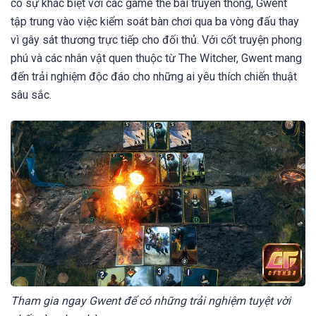
có sự khác biệt với các game thẻ bài truyền thống, Gwent
tập trung vào việc kiểm soát bàn chơi qua ba vòng đấu thay
vì gây sát thương trực tiếp cho đối thủ. Với cốt truyện phong
phú và các nhân vật quen thuộc từ The Witcher, Gwent mang
đến trải nghiệm độc đáo cho những ai yêu thích chiến thuật
sâu sắc.
Tham gia ngay Gwent để có những trải nghiệm tuyệt vời