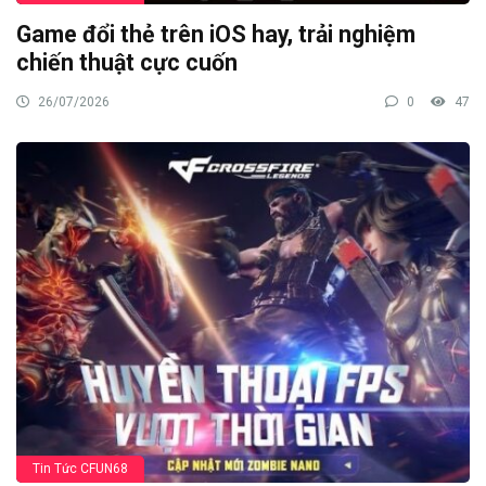
Game đổi thẻ trên iOS hay, trải nghiệm
chiến thuật cực cuốn
26/07/2026
0
47
Tin Tức CFUN68