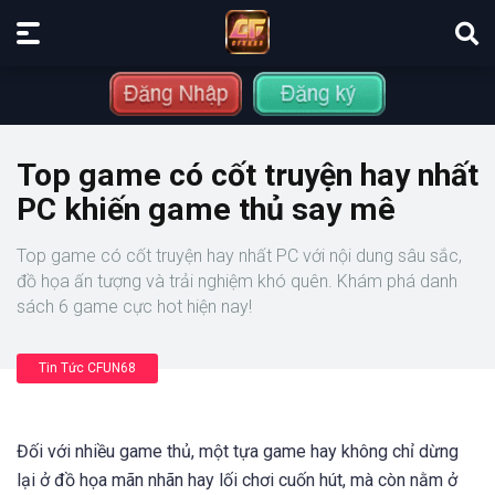
Top game có cốt truyện hay nhất
PC khiến game thủ say mê
Top game có cốt truyện hay nhất PC với nội dung sâu sắc,
đồ họa ấn tượng và trải nghiệm khó quên. Khám phá danh
sách 6 game cực hot hiện nay!
Tin Tức CFUN68
Đối với nhiều game thủ, một tựa game hay không chỉ dừng
lại ở đồ họa mãn nhãn hay lối chơi cuốn hút, mà còn nằm ở