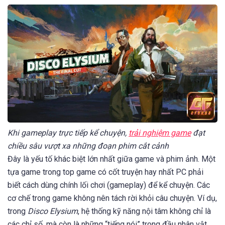
Khi gameplay trực tiếp kể chuyện,
trải nghiệm game
đạt
chiều sâu vượt xa những đoạn phim cắt cảnh
Đây là yếu tố khác biệt lớn nhất giữa game và phim ảnh. Một
tựa game trong top game có cốt truyện hay nhất PC phải
biết cách dùng chính lối chơi (gameplay) để kể chuyện. Các
cơ chế trong game không nên tách rời khỏi câu chuyện. Ví dụ,
trong
Disco Elysium
, hệ thống kỹ năng nội tâm không chỉ là
các chỉ số, mà còn là những “tiếng nói” trong đầu nhân vật,