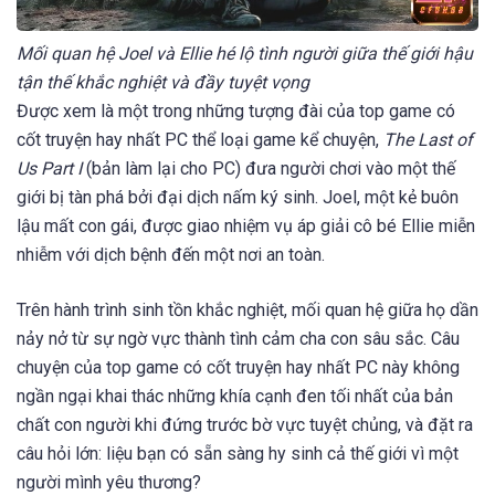
Mối quan hệ Joel và Ellie hé lộ tình người giữa thế giới hậu
tận thế khắc nghiệt và đầy tuyệt vọng
Được xem là một trong những tượng đài của top game có
cốt truyện hay nhất PC thể loại game kể chuyện,
The Last of
Us Part I
(bản làm lại cho PC) đưa người chơi vào một thế
giới bị tàn phá bởi đại dịch nấm ký sinh. Joel, một kẻ buôn
lậu mất con gái, được giao nhiệm vụ áp giải cô bé Ellie miễn
nhiễm với dịch bệnh đến một nơi an toàn.
Trên hành trình sinh tồn khắc nghiệt, mối quan hệ giữa họ dần
nảy nở từ sự ngờ vực thành tình cảm cha con sâu sắc. Câu
chuyện của top game có cốt truyện hay nhất PC này không
ngần ngại khai thác những khía cạnh đen tối nhất của bản
chất con người khi đứng trước bờ vực tuyệt chủng, và đặt ra
câu hỏi lớn: liệu bạn có sẵn sàng hy sinh cả thế giới vì một
người mình yêu thương?