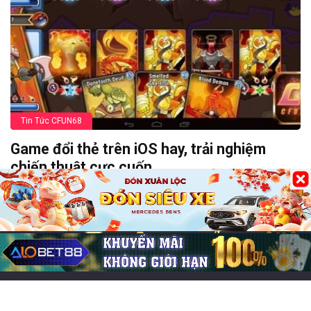
Tin Tức CFUN68
Game đổi thẻ trên iOS hay, trải nghiệm
chiến thuật cực cuốn
26/07/2026
0
53
Bài viết mới