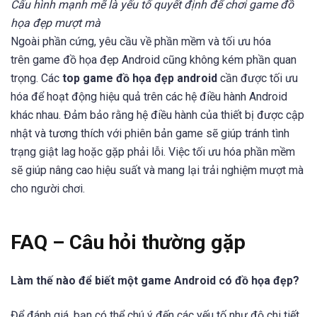
Cấu hình mạnh mẽ là yếu tố quyết định để chơi game đồ
họa đẹp mượt mà
Ngoài phần cứng, yêu cầu về phần mềm và tối ưu hóa
trên game đồ họa đẹp Android cũng không kém phần quan
trọng. Các
top game đồ họa đẹp android
cần được tối ưu
hóa để hoạt động hiệu quả trên các hệ điều hành Android
khác nhau. Đảm bảo rằng hệ điều hành của thiết bị được cập
nhật và tương thích với phiên bản game sẽ giúp tránh tình
trạng giật lag hoặc gặp phải lỗi. Việc tối ưu hóa phần mềm
sẽ giúp nâng cao hiệu suất và mang lại trải nghiệm mượt mà
cho người chơi.
FAQ – Câu hỏi thường gặp
Làm thế nào để biết một game Android có đồ họa đẹp?
Để đánh giá, bạn có thể chú ý đến các yếu tố như độ chi tiết