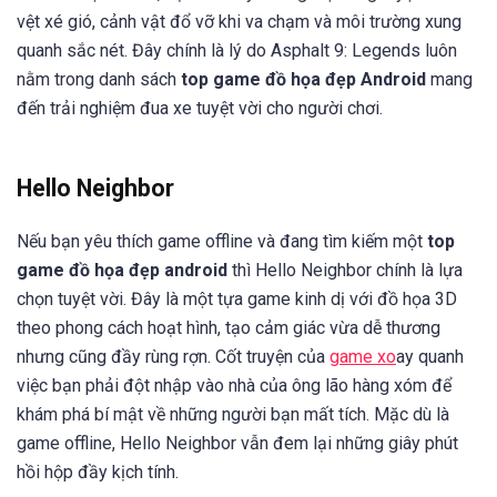
vệt xé gió, cảnh vật đổ vỡ khi va chạm và môi trường xung
quanh sắc nét. Đây chính là lý do Asphalt 9: Legends luôn
nằm trong danh sách
top game đồ họa đẹp Android
mang
đến trải nghiệm đua xe tuyệt vời cho người chơi.
Hello Neighbor
Nếu bạn yêu thích game offline và đang tìm kiếm một
top
game đồ họa đẹp android
thì Hello Neighbor chính là lựa
chọn tuyệt vời. Đây là một tựa game kinh dị với đồ họa 3D
theo phong cách hoạt hình, tạo cảm giác vừa dễ thương
nhưng cũng đầy rùng rợn. Cốt truyện của
game xo
ay quanh
việc bạn phải đột nhập vào nhà của ông lão hàng xóm để
khám phá bí mật về những người bạn mất tích. Mặc dù là
game offline, Hello Neighbor vẫn đem lại những giây phút
hồi hộp đầy kịch tính.