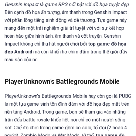
Genshin Impact là game RPG nổi bật với đồ họa tuyệt đẹp
Bên cạnh đồ họa ấn tượng, âm thanh trong Genshin Impact
với phần lồng tiếng sinh động và dễ thương. Tựa game này
mang đến một trải nghiệm giải trí tuyệt vời với sự kết hợp
hoàn hảo giữa hình ảnh, âm thanh và cốt truyện. Genshin
Impact không chỉ thu hút người chơi bởi
top game đồ họa
đẹp Android
mà còn khiến họ chìm đắm trong thế giới đầy
màu sắc của nó.
PlayerUnknown’s Battlegrounds Mobile
PlayerUnknown’s Battlegrounds Mobile hay còn gọi là PUBG
là một tựa game sinh tồn đình đám với đồ họa đẹp mắt trên
nền tảng Android. Trong game, bạn sẽ tham gia vào những
trận đấu battle royale khốc liệt, nơi chỉ có một người sống
sót. Chế độ chơi trong game gồm có solo, tổ đội (2 hoặc 4
người), Zombie Mode và War Mode. Vì thế,
top game đồ