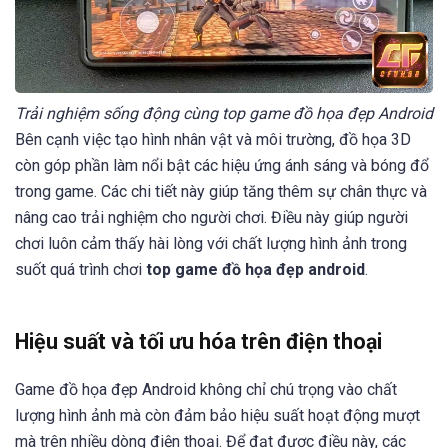
Trải nghiệm sống động cùng top game đồ họa đẹp Android
Bên cạnh việc tạo hình nhân vật và môi trường, đồ họa 3D
còn góp phần làm nổi bật các hiệu ứng ánh sáng và bóng đổ
trong game. Các chi tiết này giúp tăng thêm sự chân thực và
nâng cao trải nghiệm cho người chơi. Điều này giúp người
chơi luôn cảm thấy hài lòng với chất lượng hình ảnh trong
suốt quá trình chơi
top game đồ họa đẹp android
.
Hiệu suất và tối ưu hóa trên điện thoại
Game đồ họa đẹp Android không chỉ chú trọng vào chất
lượng hình ảnh mà còn đảm bảo hiệu suất hoạt động mượt
mà trên nhiều dòng điện thoại. Để đạt được điều này, các