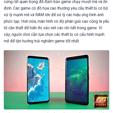
cứng rất quan trọng để đảm bảo game chạy mượt mà và ổn
định. Các game có đồ họa cao thường yêu cầu thiết bị có bộ
xử lý mạnh mẽ và RAM lớn để xử lý các hiệu ứng hình ảnh
phức tạp. Hơn nữa, màn hình có độ phân giải cao cũng là yếu
tố cần thiết để hiển thị sắc nét các chi tiết trong game. Vì
vậy, người chơi cần lựa chọn các thiết bị có cấu hình mạnh
mẽ để tận hưởng trải nghiệm game tốt nhất.