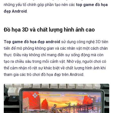
những yếu tố chính góp phần tạo nên các
top game đồ họa
đẹp Android
.
Đồ họa 3D và chất lượng hình ảnh cao
Top game đồ họa đẹp android
sử dụng công nghệ 3D tiên
tiến để mô phỏng không gian và các nhân vật một cách chân
thực. Điều này không chỉ mang đến sự sống động mà còn
tạo ra chiều sâu trong mỗi cảnh vật. Nhờ vậy, người chơi có
thể cảm nhận rõ rệt sự khác biệt về chất lượng hình ảnh khi
tham gia các trò chơi đồ họa đẹp trên Android.