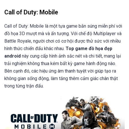
Call of Duty: Mobile
Call of Duty: Mobile là một tựa game bắn súng miễn phí với
đồ họa 3D mượt mà và ấn tượng. Với chế độ Multiplayer và
Battle Royale, người chơi có cơ hội được thử sức với nhiều
hình thức chiến đấu khác nhau.
Top game đồ họa đẹp
android
này cung cấp hình ảnh sắc nét và chi tiết, mang lại
trải nghiệm không thua kém bất kỳ game hành động nào.
Bên cạnh đó, các hiệu ứng âm thanh tuyệt vời giúp tạo ra
không gian sống động, làm tăng thêm cảm giác chân thật
trong từng trận đấu.