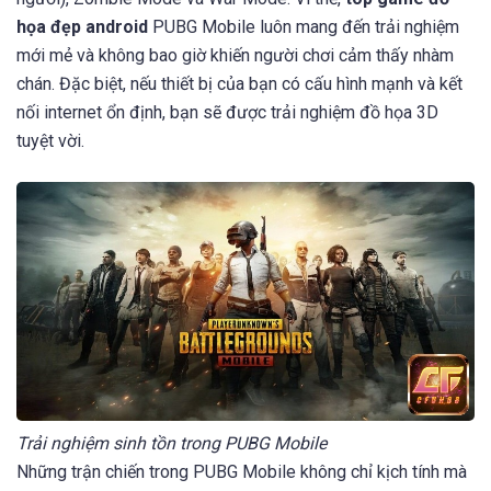
họa đẹp android
PUBG Mobile luôn mang đến trải nghiệm
mới mẻ và không bao giờ khiến người chơi cảm thấy nhàm
chán. Đặc biệt, nếu thiết bị của bạn có cấu hình mạnh và kết
nối internet ổn định, bạn sẽ được trải nghiệm đồ họa 3D
tuyệt vời.
Trải nghiệm sinh tồn trong PUBG Mobile
Những trận chiến trong PUBG Mobile không chỉ kịch tính mà