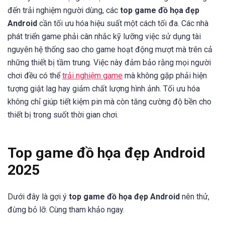
đến trải nghiệm người dùng, các
top game đồ họa đẹp
Android
cần tối ưu hóa hiệu suất một cách tối đa. Các nhà
phát triển game phải cân nhắc kỹ lưỡng việc sử dụng tài
nguyên hệ thống sao cho game hoạt động mượt mà trên cả
những thiết bị tầm trung. Việc này đảm bảo rằng mọi người
chơi đều có thể
trải nghiệm game
mà không gặp phải hiện
tượng giật lag hay giảm chất lượng hình ảnh. Tối ưu hóa
không chỉ giúp tiết kiệm pin mà còn tăng cường độ bền cho
thiết bị trong suốt thời gian chơi.
Top game đồ họa đẹp Android
2025
Dưới đây là gợi ý
top game đồ họa đẹp Android
nên thử,
đừng bỏ lỡ. Cùng tham khảo ngay.