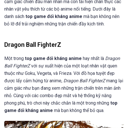
cảm giác chiến đấu mãn nhãn mà còn tái hiện chân thực các
nhân vật yêu thích từ các bộ anime nổi tiếng. Dưới đây là
danh sách
top game đối kháng anime
mà bạn không nên
bỏ lỡ để trải nghiệm những trận chiến đầy kịch tính.
Dragon Ball FighterZ
Một trong
top game đối kháng anime
hay nhất là
Dragon
Ball FighterZ
với sự xuất hiện của một loạt nhân vật quen
thuộc như Goku, Vegeta, và Frieza. Với đồ họa tuyệt đẹp
được lấy cảm hứng từ anime,
Dragon Ball FighterZ
mang lại
cảm giác như bạn đang xem những trận chiến trên màn ảnh
nhỏ. Cùng với các combo đẹp mắt và hệ thống kỹ năng
phong phú, trò chơi này chắc chắn là một trong những
top
game đối kháng anime
mà bạn không thể bỏ qua.