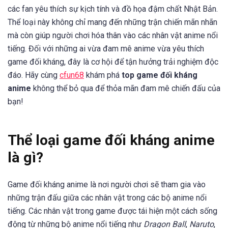
các fan yêu thích sự kịch tính và đồ họa đậm chất Nhật Bản.
Thể loại này không chỉ mang đến những trận chiến mãn nhãn
mà còn giúp người chơi hóa thân vào các nhân vật anime nổi
tiếng. Đối với những ai vừa đam mê anime vừa yêu thích
game đối kháng, đây là cơ hội để tận hưởng trải nghiệm độc
đáo. Hãy cùng
cfun68
khám phá
top game đối kháng
anime
không thể bỏ qua để thỏa mãn đam mê chiến đấu của
bạn!
Thể loại game đối kháng anime
là gì?
Game đối kháng anime là nơi người chơi sẽ tham gia vào
những trận đấu giữa các nhân vật trong các bộ anime nổi
tiếng. Các nhân vật trong game được tái hiện một cách sống
động từ những bộ anime nổi tiếng như
Dragon Ball
,
Naruto
,