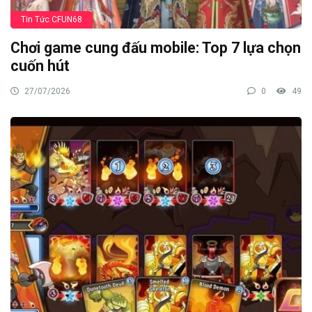
Tin Tức CFUN68
Chơi game cung đấu mobile: Top 7 lựa chọn
cuốn hút
27/07/2026
0
49