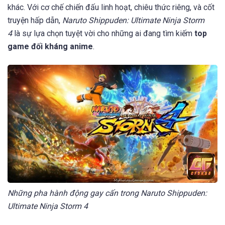
khác. Với cơ chế chiến đấu linh hoạt, chiêu thức riêng, và cốt
truyện hấp dẫn,
Naruto Shippuden: Ultimate Ninja Storm
4
là sự lựa chọn tuyệt vời cho những ai đang tìm kiếm
top
game đối kháng anime
.
Những pha hành động gay cấn trong Naruto Shippuden:
Ultimate Ninja Storm 4