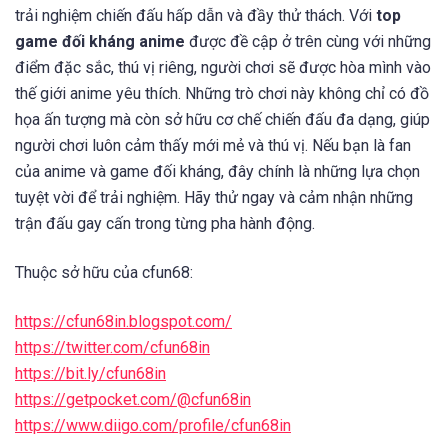
trải nghiệm chiến đấu hấp dẫn và đầy thử thách. Với
top
game đối kháng anime
được đề cập ở trên cùng với những
điểm đặc sắc, thú vị riêng, người chơi sẽ được hòa mình vào
thế giới anime yêu thích. Những trò chơi này không chỉ có đồ
họa ấn tượng mà còn sở hữu cơ chế chiến đấu đa dạng, giúp
người chơi luôn cảm thấy mới mẻ và thú vị. Nếu bạn là fan
của anime và game đối kháng, đây chính là những lựa chọn
tuyệt vời để trải nghiệm. Hãy thử ngay và cảm nhận những
trận đấu gay cấn trong từng pha hành động.
Thuộc sở hữu của cfun68:
https://cfun68in.blogspot.com/
https://twitter.com/cfun68in
https://bit.ly/cfun68in
https://getpocket.com/@cfun68in
https://www.diigo.com/profile/cfun68in