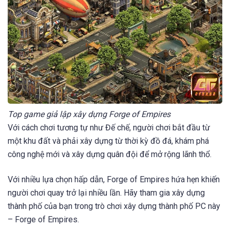
Top game giả lập xây dựng Forge of Empires
Với cách chơi tương tự như Đế chế, người chơi bắt đầu từ
một khu đất và phải xây dựng từ thời kỳ đồ đá, khám phá
công nghệ mới và xây dựng quân đội để mở rộng lãnh thổ.
Với nhiều lựa chọn hấp dẫn, Forge of Empires hứa hẹn khiến
người chơi quay trở lại nhiều lần. Hãy tham gia xây dựng
thành phố của bạn trong trò chơi xây dựng thành phố PC này
– Forge of Empires.