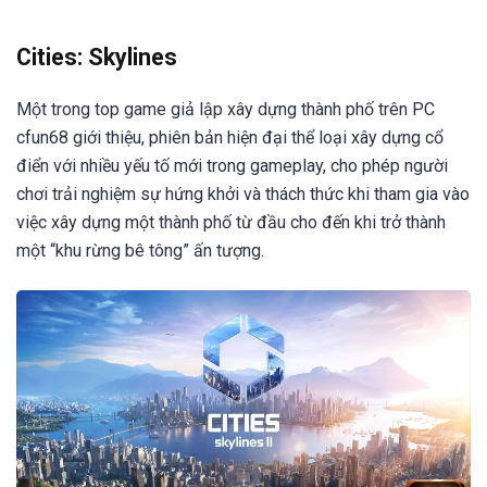
Cities: Skylines
Một trong top game giả lập xây dựng thành phố trên PC
cfun68 giới thiệu, phiên bản hiện đại thể loại xây dựng cổ
điển với nhiều yếu tố mới trong gameplay, cho phép người
chơi trải nghiệm sự hứng khởi và thách thức khi tham gia vào
việc xây dựng một thành phố từ đầu cho đến khi trở thành
một “khu rừng bê tông” ấn tượng.