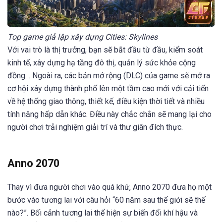
Top game giả lập xây dựng Cities: Skylines
Với vai trò là thị trưởng, bạn sẽ bắt đầu từ đầu, kiểm soát
kinh tế, xây dựng hạ tầng đô thị, quản lý sức khỏe cộng
đồng… Ngoài ra, các bản mở rộng (DLC) của game sẽ mở ra
cơ hội xây dựng thành phố lên một tầm cao mới với cải tiến
về hệ thống giao thông, thiết kế, điều kiện thời tiết và nhiều
tính năng hấp dẫn khác. Điều này chắc chắn sẽ mang lại cho
người chơi trải nghiệm giải trí và thư giãn đích thực.
Anno 2070
Thay vì đưa người chơi vào quá khứ, Anno 2070 đưa họ một
bước vào tương lai với câu hỏi “60 năm sau thế giới sẽ thế
nào?”. Bối cảnh tương lai thể hiện sự biến đổi khí hậu và