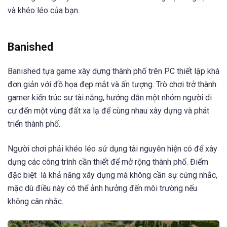
và khéo léo của bạn.
Banished
Banished tựa game xây dựng thành phố trên PC thiết lập khá
đơn giản với đồ họa đẹp mắt và ấn tượng. Trò chơi trở thành
gamer kiến trúc sư tài năng, hướng dẫn một nhóm người di
cư đến một vùng đất xa lạ để cùng nhau xây dựng và phát
triển thành phố.
Người chơi phải khéo léo sử dụng tài nguyên hiện có để xây
dựng các công trình cần thiết để mở rộng thành phố. Điểm
đặc biệt là khả năng xây dựng mà không cần sự cứng nhắc,
mặc dù điều này có thể ảnh hưởng đến môi trường nếu
không cân nhắc.