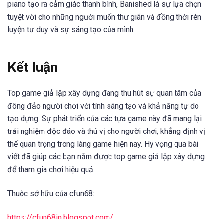
piano tạo ra cảm giác thanh bình, Banished là sự lựa chọn
tuyệt vời cho những người muốn thư giãn và đồng thời rèn
luyện tư duy và sự sáng tạo của mình.
Kết luận
Top game giả lập xây dựng đang thu hút sự quan tâm của
đông đảo người chơi với tính sáng tạo và khả năng tự do
tạo dựng. Sự phát triển của các tựa game này đã mang lại
trải nghiệm độc đáo và thú vị cho người chơi, khẳng định vị
thế quan trọng trong làng game hiện nay. Hy vọng qua bài
viết đã giúp các bạn nắm được top game giả lập xây dựng
để tham gia chơi hiệu quả.
Thuộc sở hữu của cfun68:
https://cfun68in.blogspot.com/