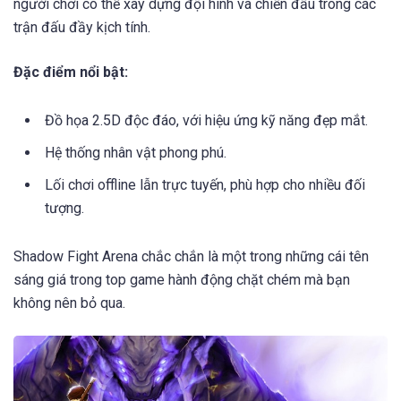
người chơi có thể xây dựng đội hình và chiến đấu trong các
trận đấu đầy kịch tính.
Đặc điểm nổi bật:
Đồ họa 2.5D độc đáo, với hiệu ứng kỹ năng đẹp mắt.
Hệ thống nhân vật phong phú.
Lối chơi offline lẫn trực tuyến, phù hợp cho nhiều đối
tượng.
Shadow Fight Arena chắc chắn là một trong những cái tên
sáng giá trong top game hành động chặt chém mà bạn
không nên bỏ qua.