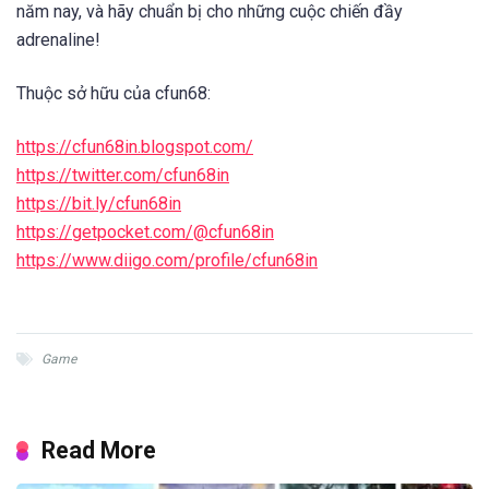
năm nay, và hãy chuẩn bị cho những cuộc chiến đầy
adrenaline!
Thuộc sở hữu của cfun68:
https://cfun68in.blogspot.com/
https://twitter.com/cfun68in
https://bit.ly/cfun68in
https://getpocket.com/@cfun68in
https://www.diigo.com/profile/cfun68in
Game
Read More