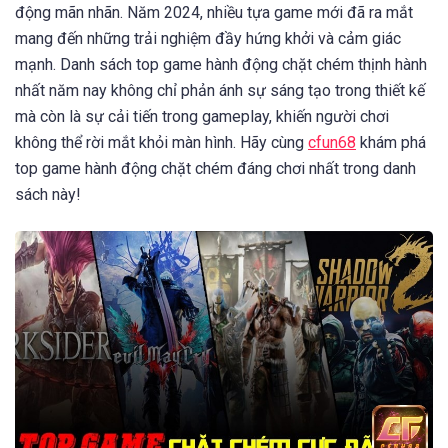
động mãn nhãn. Năm 2024, nhiều tựa game mới đã ra mắt
mang đến những trải nghiệm đầy hứng khởi và cảm giác
mạnh. Danh sách top game hành động chặt chém thịnh hành
nhất năm nay không chỉ phản ánh sự sáng tạo trong thiết kế
mà còn là sự cải tiến trong gameplay, khiến người chơi
không thể rời mắt khỏi màn hình. Hãy cùng
cfun68
khám phá
top game hành động chặt chém đáng chơi nhất trong danh
sách này!