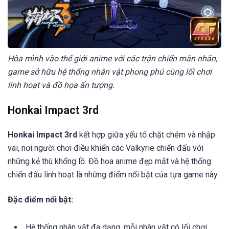
Hòa mình vào thế giới anime với các trận chiến mãn nhãn,
game sở hữu hệ thống nhân vật phong phú cùng lối chơi
linh hoạt và đồ họa ấn tượng.
Honkai Impact 3rd
Honkai Impact 3rd
kết hợp giữa yếu tố chặt chém và nhập
vai, nơi người chơi điều khiển các Valkyrie chiến đấu với
những kẻ thù khổng lồ. Đồ họa anime đẹp mắt và hệ thống
chiến đấu linh hoạt là những điểm nổi bật của tựa game này.
Đặc điểm nổi bật:
Hệ thống nhân vật đa dạng, mỗi nhân vật có lối chơi