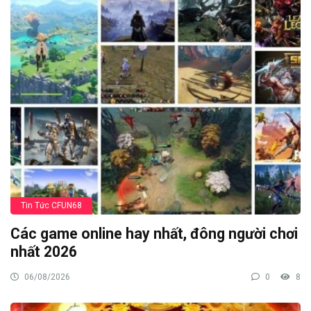
Tin Tức CFUN68
Các game online hay nhất, đông người chơi
nhất 2026
06/08/2026
0
8