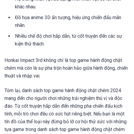
khác nhau.
Đồ họa anime 3D ấn tượng, hiệu ứng chiến đấu mãn
nhãn.
Nhiều chế độ chơi hấp dẫn, từ cốt truyện đến các sự
kiện thử thách.
Honkai Impact 3rd không chỉ là top game hành động chặt
chém mà còn là sự pha trộn hoàn hảo giữa hành động, chiến
thuật và nhập vai.
Tóm lại, danh sách top game hành động chặt chém 2024
mang đến cho người chơi những trải nghiệm thú vị và độc
đáo. Từ cốt truyện hấp dẫn đến những pha chiến đấu kịch
tính, mỗi trò chơi đều có sức hút riêng biệt. Nếu bạn là một
tín đồ của thể loại này đừng bỏ lỡ cơ hội thử sức với những
tựa game trong danh sách top game hành động chặt chém