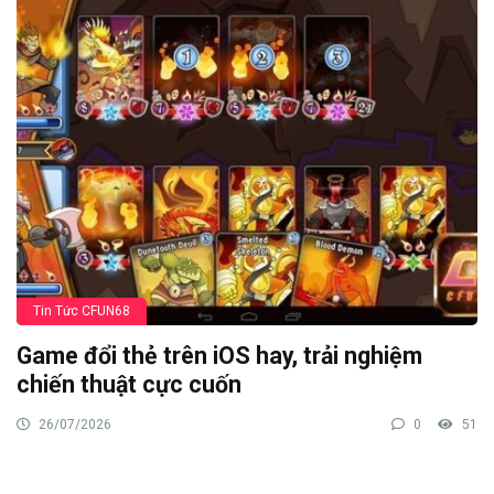
Tin Tức CFUN68
Game đổi thẻ trên iOS hay, trải nghiệm
chiến thuật cực cuốn
26/07/2026
0
51