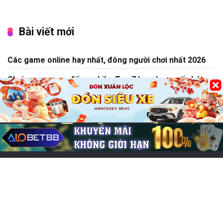
Bài viết mới
Các game online hay nhất, đông người chơi nhất 2026
Chơi game cung đấu mobile: Top 7 lựa chọn cuốn hút
Game đổi thẻ trên iOS hay, trải nghiệm chiến thuật cực
cuốn
Chơi game CF Mobile: Làm chủ chiến trường Crossfire
Legends
Mo thấy nấm mồ đánh lô đề con gì? Điềm báo lành hay
dữ?