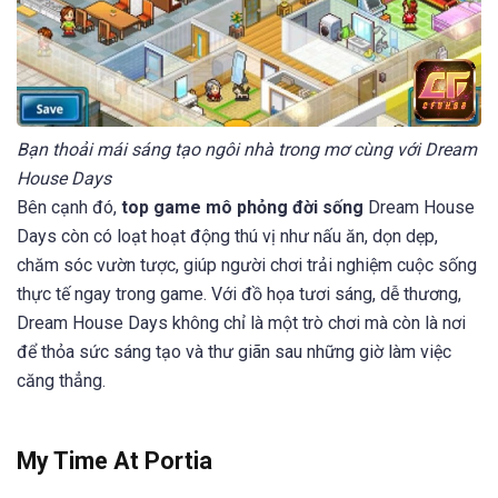
Bạn thoải mái sáng tạo ngôi nhà trong mơ cùng với Dream
House Days
Bên cạnh đó,
top game mô phỏng đời sống
Dream House
Days còn có loạt hoạt động thú vị như nấu ăn, dọn dẹp,
chăm sóc vườn tược, giúp người chơi trải nghiệm cuộc sống
thực tế ngay trong game. Với đồ họa tươi sáng, dễ thương,
Dream House Days không chỉ là một trò chơi mà còn là nơi
để thỏa sức sáng tạo và thư giãn sau những giờ làm việc
căng thẳng.
My Time At Portia