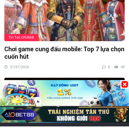
Tin Tức CFUN68
Chơi game cung đấu mobile: Top 7 lựa chọn
cuốn hút
27/07/2026
0
49