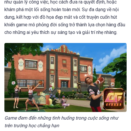
như quản lý công việc, học cách đưa ra quyết định, hoặc
khám phá một lối sống hoàn toàn mới. Sự đa dạng về nội
dung, kết hợp với đồ họa đẹp mắt và cốt truyện cuốn hút
khiến game mô phỏng đời sống trở thành lựa chọn hàng đầu
cho những ai yêu thích sự sáng tạo và giải trí nhẹ nhàng.
Game đem đến những tình huống trong cuộc sống như
trên trường học chẳng hạn