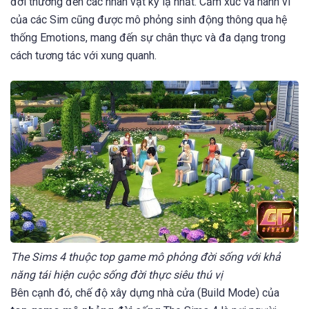
đời thường đến các nhân vật kỳ lạ nhất. Cảm xúc và hành vi
của các Sim cũng được mô phỏng sinh động thông qua hệ
thống Emotions, mang đến sự chân thực và đa dạng trong
cách tương tác với xung quanh.
The Sims 4 thuộc top game mô phỏng đời sống với khả
năng tái hiện cuộc sống đời thực siêu thú vị
Bên cạnh đó, chế độ xây dựng nhà cửa (Build Mode) của