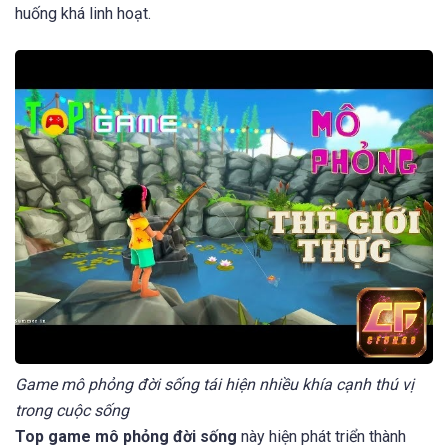
huống khá linh hoạt.
Game mô phỏng đời sống tái hiện nhiều khía cạnh thú vị
trong cuộc sống
Top game mô phỏng đời sống
này hiện phát triển thành