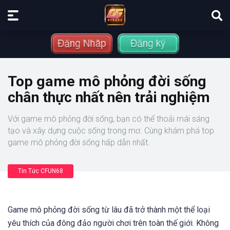
Top game mô phỏng đời sống
chân thực nhất nên trải nghiệm
Với game mô phỏng đời sống, bạn có thể thoải mái sáng
tạo và xây dựng cuộc sống trong mơ. Cùng khám phá top
game mô phỏng đời sống hấp dẫn nhất.
Tin Tức CFUN68
Game mô phỏng đời sống từ lâu đã trở thành một thể loại
yêu thích của đông đảo người chơi trên toàn thế giới. Không