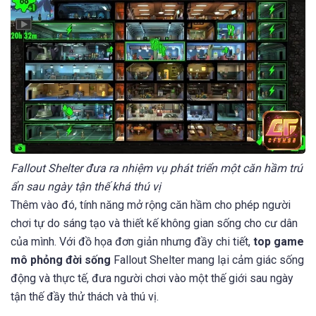
Fallout Shelter đưa ra nhiệm vụ phát triển một căn hầm trú
ẩn sau ngày tận thế khá thú vị
Thêm vào đó, tính năng mở rộng căn hầm cho phép người
chơi tự do sáng tạo và thiết kế không gian sống cho cư dân
của mình. Với đồ họa đơn giản nhưng đầy chi tiết,
top game
mô phỏng đời sống
Fallout Shelter mang lại cảm giác sống
động và thực tế, đưa người chơi vào một thế giới sau ngày
tận thế đầy thử thách và thú vị.