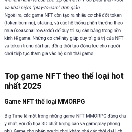
xa khái niệm “play-to-earn” đơn giản
Ngoài ra, các game NFT còn tạo ra nhiều cơ chế đốt token
(token burning), staking, và các hệ thống phần thưởng theo
mùa (seasonal rewards) để duy trì sự cân bằng trong nền
kinh tế game. Những cơ chế này giúp duy trì giá trị của NFT
và token trong dài hạn, đồng thời tạo động lực cho người
chơi tiếp tục tham gia vào hệ sinh thái game.
Top game NFT theo thể loại hot
nhất 2025
Game NFT thể loại MMORPG
Big Time là một trong những game NFT MMORPG đáng chú
ý nhất, với đồ họa 3D chất lượng cao và gameplay phong
phú. Game cho phép người chơi khám phá các thời đại lịch