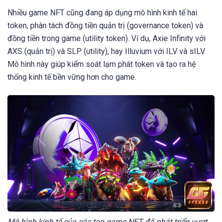
Nhiều game NFT cũng đang áp dụng mô hình kinh tế hai
token, phân tách đồng tiền quản trị (governance token) và
đồng tiền trong game (utility token). Ví dụ, Axie Infinity với
AXS (quản trị) và SLP (utility), hay Illuvium với ILV và sILV.
Mô hình này giúp kiểm soát lạm phát token và tạo ra hệ
thống kinh tế bền vững hơn cho game.
Mô hình kinh tế của các top game NFT đã phát triển vượt