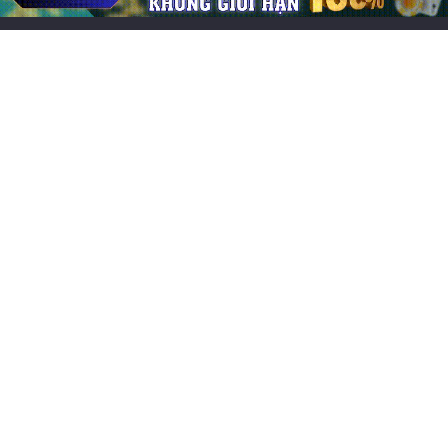
Tin Tức CFUN68
Chơi game CF Mobile: Làm chủ chiến
trường Crossfire Legends
25/07/2026
0
54