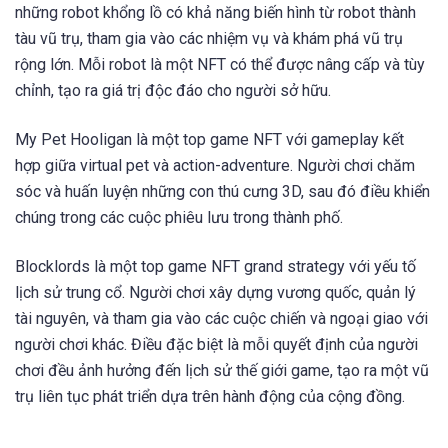
những robot khổng lồ có khả năng biến hình từ robot thành
tàu vũ trụ, tham gia vào các nhiệm vụ và khám phá vũ trụ
rộng lớn. Mỗi robot là một NFT có thể được nâng cấp và tùy
chỉnh, tạo ra giá trị độc đáo cho người sở hữu.
My Pet Hooligan là một top game NFT với gameplay kết
hợp giữa virtual pet và action-adventure. Người chơi chăm
sóc và huấn luyện những con thú cưng 3D, sau đó điều khiển
chúng trong các cuộc phiêu lưu trong thành phố.
Blocklords là một top game NFT grand strategy với yếu tố
lịch sử trung cổ. Người chơi xây dựng vương quốc, quản lý
tài nguyên, và tham gia vào các cuộc chiến và ngoại giao với
người chơi khác. Điều đặc biệt là mỗi quyết định của người
chơi đều ảnh hưởng đến lịch sử thế giới game, tạo ra một vũ
trụ liên tục phát triển dựa trên hành động của cộng đồng.