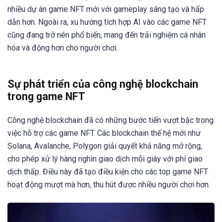
nhiều dự án game NFT mới với gameplay sáng tạo và hấp
dẫn hơn. Ngoài ra, xu hướng tích hợp AI vào các game NFT
cũng đang trở nên phổ biến, mang đến trải nghiệm cá nhân
hóa và động hơn cho người chơi.
Sự phát triển của công nghệ blockchain
trong game NFT
Công nghệ blockchain đã có những bước tiến vượt bậc trong
việc hỗ trợ các game NFT. Các blockchain thế hệ mới như
Solana, Avalanche, Polygon giải quyết khả năng mở rộng,
cho phép xử lý hàng nghìn giao dịch mỗi giây với phí giao
dịch thấp. Điều này đã tạo điều kiện cho các top game NFT
hoạt động mượt mà hơn, thu hút được nhiều người chơi hơn.