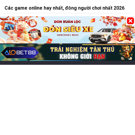
Các game online hay nhất, đông người chơi nhất 2026
Chơi game cung đấu mobile: Top 7 lựa chọn cuốn hút
Game đổi thẻ trên iOS hay, trải nghiệm chiến thuật cực
cuốn
Chơi game CF Mobile: Làm chủ chiến trường Crossfire
Legends
Mo thấy nấm mồ đánh lô đề con gì? Điềm báo lành hay
dữ?