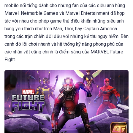
mobile nổi tiếng dành cho những fan của các siêu anh hùng
Marvel. Netmarble Games và Marvel Entertainment đã hợp
tác với nhau cho phép game thủ điều khiển những siêu anh
hùng yêu thích như Iron Man, Thor, hay Captain America
trong các trận chiến đối đầu với những kẻ thù nguy hiểm. Bên
cạnh đó lối chơi nhanh và hệ thống kỹ năng phong phú của
các nhân vật cũng chính là điểm sáng của MARVEL Future
Fight.