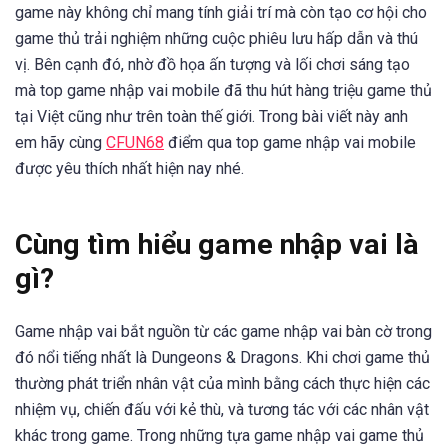
game này không chỉ mang tính giải trí mà còn tạo cơ hội cho
game thủ trải nghiệm những cuộc phiêu lưu hấp dẫn và thú
vị. Bên cạnh đó, nhờ đồ họa ấn tượng và lối chơi sáng tạo
mà top game nhập vai mobile đã thu hút hàng triệu game thủ
tại Việt cũng như trên toàn thế giới. Trong bài viết này anh
em hãy cùng
CFUN68
điểm qua top game nhập vai mobile
được yêu thích nhất hiện nay nhé.
Cùng tìm hiểu game nhập vai là
gì?
Game nhập vai bắt nguồn từ các game nhập vai bàn cờ trong
đó nổi tiếng nhất là Dungeons & Dragons. Khi chơi game thủ
thường phát triển nhân vật của mình bằng cách thực hiện các
nhiệm vụ, chiến đấu với kẻ thù, và tương tác với các nhân vật
khác trong game. Trong những tựa game nhập vai game thủ