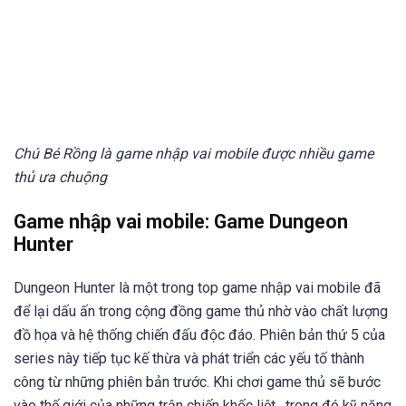
Chú Bé Rồng là game nhập vai mobile được nhiều game
thủ ưa chuộng
Game nhập vai mobile: Game Dungeon
Hunter
Dungeon Hunter là một trong top game nhập vai mobile đã
để lại dấu ấn trong cộng đồng game thủ nhờ vào chất lượng
đồ họa và hệ thống chiến đấu độc đáo. Phiên bản thứ 5 của
series này tiếp tục kế thừa và phát triển các yếu tố thành
công từ những phiên bản trước. Khi chơi game thủ sẽ bước
vào thế giới của những trận chiến khốc liệt, trong đó kỹ năng