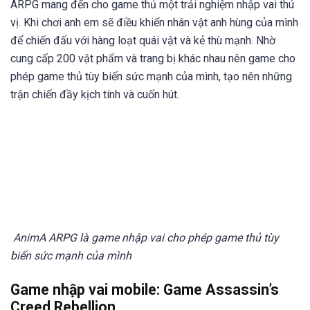
ARPG mang đến cho game thủ một trải nghiệm nhập vai thú
vị. Khi chơi anh em sẽ điều khiển nhân vật anh hùng của mình
để chiến đấu với hàng loạt quái vật và kẻ thù mạnh. Nhờ
cung cấp 200 vật phẩm và trang bị khác nhau nên game cho
phép game thủ tùy biến sức mạnh của mình, tạo nên những
trận chiến đầy kịch tính và cuốn hút.
AnimA ARPG là game nhập vai cho phép game thủ tùy
biến sức mạnh của mình
Game nhập vai mobile: Game Assassin’s
Creed Rebellion