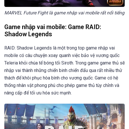
MARVEL Future Fight là game nhập vai mobile rất nổi tiếng
Game nhập vai mobile: Game RAID:
Shadow Legends
RAID: Shadow Legends là một trong top game nhập vai
mobile có câu chuyện xoay quanh việc bảo vệ vương quốc
Teleria khỏi chúa tể bóng tối Siroth. Trong game game thủ sẽ
nhập vai thành những chiến binh chiến đấu qua rất nhiều thử
thách để khôi phục hòa bình cho vương quốc. Game có hệ
thống nhân vật phong phú cho phép game thủ tùy chỉnh và
nâng cấp để tối ưu hóa sức mạnh.