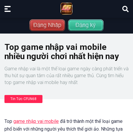
Top game nhập vai mobile
nhiều người chơi nhất hiện nay
Game nhập vai là một thể loại game ngày càng phát triển và
thu hút sự quan tâm của rất nhiều game thủ. Cùng tìm hiểu
top game nhập vai mobile hay nhất
Tin Tức CFUN68
Top
game nhập vai mobile
đã trở thành một thể loại game
phổ biến với những người yêu thích thế giới ảo. Những tựa