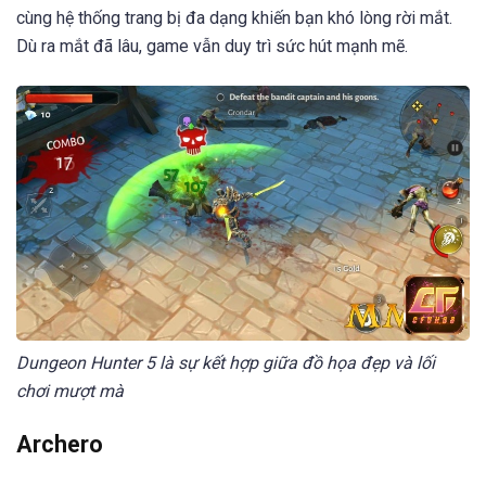
cùng hệ thống trang bị đa dạng khiến bạn khó lòng rời mắt.
Dù ra mắt đã lâu, game vẫn duy trì sức hút mạnh mẽ.
Dungeon Hunter 5 là sự kết hợp giữa đồ họa đẹp và lối
chơi mượt mà
Archero