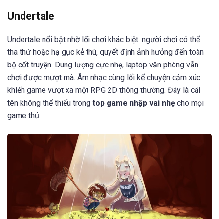
Undertale
Undertale nổi bật nhờ lối chơi khác biệt: người chơi có thể
tha thứ hoặc hạ gục kẻ thù, quyết định ảnh hưởng đến toàn
bộ cốt truyện. Dung lượng cực nhẹ, laptop văn phòng vẫn
chơi được mượt mà. Âm nhạc cùng lối kể chuyện cảm xúc
khiến game vượt xa một RPG 2D thông thường. Đây là cái
tên không thể thiếu trong
top game nhập vai nhẹ
cho mọi
game thủ.