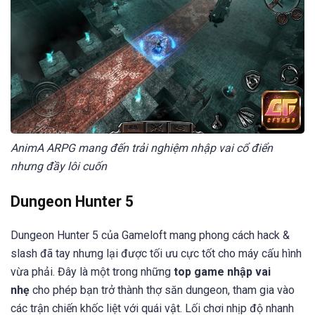
AnimA ARPG mang đến trải nghiệm nhập vai cổ điển
nhưng đầy lôi cuốn
Dungeon Hunter 5
Dungeon Hunter 5 của Gameloft mang phong cách hack &
slash đã tay nhưng lại được tối ưu cực tốt cho máy cấu hình
vừa phải. Đây là một trong những
top game nhập vai
nhẹ
cho phép bạn trở thành thợ săn dungeon, tham gia vào
các trận chiến khốc liệt với quái vật. Lối chơi nhịp độ nhanh