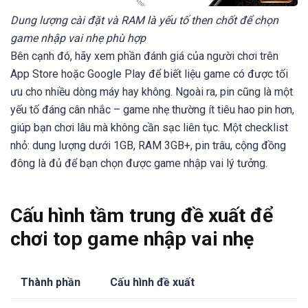
Dung lượng cài đặt và RAM là yếu tố then chốt để chọn
game nhập vai nhẹ phù hợp
Bên cạnh đó, hãy xem phần đánh giá của người chơi trên
App Store hoặc Google Play để biết liệu game có được tối
ưu cho nhiều dòng máy hay không. Ngoài ra, pin cũng là một
yếu tố đáng cân nhắc – game nhẹ thường ít tiêu hao pin hơn,
giúp bạn chơi lâu mà không cần sạc liên tục. Một checklist
nhỏ: dung lượng dưới 1GB, RAM 3GB+, pin trâu, cộng đồng
đông là đủ để bạn chọn được game nhập vai lý tưởng.
Cấu hình tầm trung đề xuất để
chơi top game nhập vai nhẹ
Thành phần
Cấu hình đề xuất