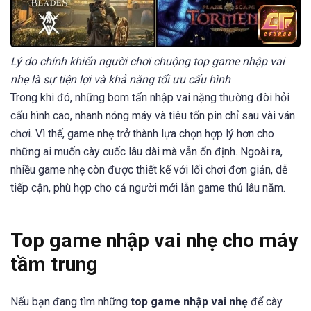
Lý do chính khiến người chơi chuộng top game nhập vai
nhẹ là sự tiện lợi và khả năng tối ưu cấu hình
Trong khi đó, những bom tấn nhập vai nặng thường đòi hỏi
cấu hình cao, nhanh nóng máy và tiêu tốn pin chỉ sau vài ván
chơi. Vì thế, game nhẹ trở thành lựa chọn hợp lý hơn cho
những ai muốn cày cuốc lâu dài mà vẫn ổn định. Ngoài ra,
nhiều game nhẹ còn được thiết kế với lối chơi đơn giản, dễ
tiếp cận, phù hợp cho cả người mới lẫn game thủ lâu năm.
Top game nhập vai nhẹ cho máy
tầm trung
Nếu bạn đang tìm những
top game nhập vai nhẹ
để cày