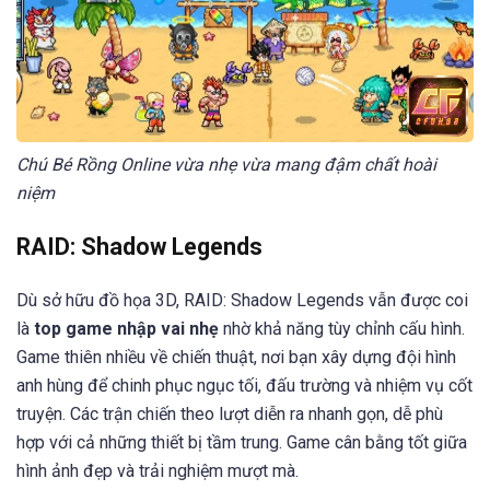
Chú Bé Rồng Online vừa nhẹ vừa mang đậm chất hoài
niệm
RAID: Shadow Legends
Dù sở hữu đồ họa 3D, RAID: Shadow Legends vẫn được coi
là
top game nhập vai nhẹ
nhờ khả năng tùy chỉnh cấu hình.
Game thiên nhiều về chiến thuật, nơi bạn xây dựng đội hình
anh hùng để chinh phục ngục tối, đấu trường và nhiệm vụ cốt
truyện. Các trận chiến theo lượt diễn ra nhanh gọn, dễ phù
hợp với cả những thiết bị tầm trung. Game cân bằng tốt giữa
hình ảnh đẹp và trải nghiệm mượt mà.