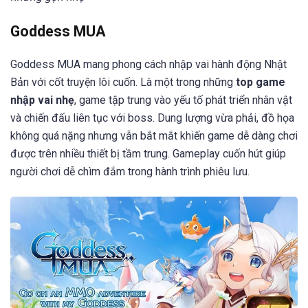
Goddess MUA
Goddess MUA mang phong cách nhập vai hành động Nhật
Bản với cốt truyện lôi cuốn. Là một trong những
top game
nhập vai nhẹ
, game tập trung vào yếu tố phát triển nhân vật
và chiến đấu liên tục với boss. Dung lượng vừa phải, đồ họa
không quá nặng nhưng vẫn bắt mắt khiến game dễ dàng chơi
được trên nhiều thiết bị tầm trung. Gameplay cuốn hút giúp
người chơi dễ chìm đắm trong hành trình phiêu lưu.