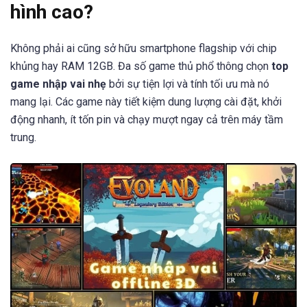
hình cao?
Không phải ai cũng sở hữu smartphone flagship với chip
khủng hay RAM 12GB. Đa số game thủ phổ thông chọn
top
game nhập vai nhẹ
bởi sự tiện lợi và tính tối ưu mà nó
mang lại. Các game này tiết kiệm dung lượng cài đặt, khởi
động nhanh, ít tốn pin và chạy mượt ngay cả trên máy tầm
trung.